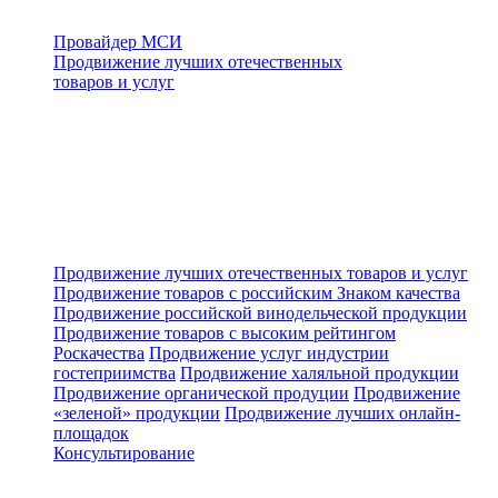
Провайдер МСИ
Продвижение лучших отечественных
товаров и услуг
Продвижение лучших отечественных товаров и услуг
Продвижение товаров с российским Знаком качества
Продвижение российской винодельческой продукции
Продвижение товаров с высоким рейтингом
Роскачества
Продвижение услуг индустрии
гостеприимства
Продвижение халяльной продукции
Продвижение органической продуции
Продвижение
«зеленой» продукции
Продвижение лучших онлайн-
площадок
Консультирование