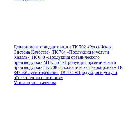
Департамент стандартизации
ТК 702 «Российская
Система Качества»
ТК 704 «Продукция и услуги
Халяль»
ТК 040 «Продукция органического
производства»
МТК 557 «Продукция органического
производства»
ТК 708 «Экологическая маркировка»
ТК
347 «Услуги торговли»
ТК 174 «Продукция и услуги
общественного питания»
Мониторинг качества