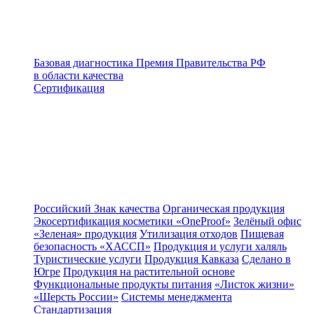
Базовая диагностика
Премия Правительства РФ
в области качества
Сертификация
Российский Знак качества
Органическая продукция
Экосертификация косметики «OneProof»
Зелёный офис
«Зеленая» продукция
Утилизация отходов
Пищевая
безопасность «ХАССП»
Продукция и услуги халяль
Туристические услуги
Продукция Кавказа
Сделано в
Югре
Продукция на растительной основе
Функциональные продукты питания
«Листок жизни»
«Шерсть России»
Системы менеджмента
Стандартизация