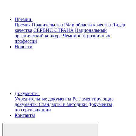
Премии
Премия Правительства РФ в области качества
Лидер
качества
СЕРВИС-СТРАНА
Национальный
органический конкурс
Чемпионат розничных
профессий
Новости
Документы
Учредительные документы
Регламентирующие
документы
Стандарты и методики
Документы
по сертификации
Контакты