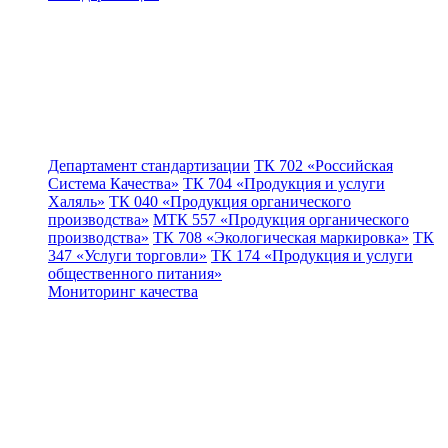
Департамент стандартизации
ТК 702 «Российская
Система Качества»
ТК 704 «Продукция и услуги
Халяль»
ТК 040 «Продукция органического
производства»
МТК 557 «Продукция органического
производства»
ТК 708 «Экологическая маркировка»
ТК
347 «Услуги торговли»
ТК 174 «Продукция и услуги
общественного питания»
Мониторинг качества