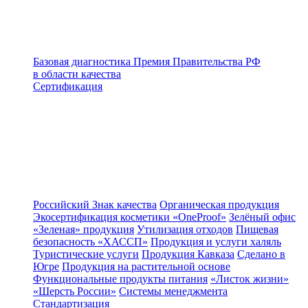
Базовая диагностика
Премия Правительства РФ
в области качества
Сертификация
Российский Знак качества
Органическая продукция
Экосертификация косметики «OneProof»
Зелёный офис
«Зеленая» продукция
Утилизация отходов
Пищевая
безопасность «ХАССП»
Продукция и услуги халяль
Туристические услуги
Продукция Кавказа
Сделано в
Югре
Продукция на растительной основе
Функциональные продукты питания
«Листок жизни»
«Шерсть России»
Системы менеджмента
Стандартизация