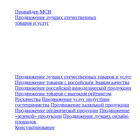
Провайдер МСИ
Продвижение лучших отечественных
товаров и услуг
Продвижение лучших отечественных товаров и услуг
Продвижение товаров с российским Знаком качества
Продвижение российской винодельческой продукции
Продвижение товаров с высоким рейтингом
Роскачества
Продвижение услуг индустрии
гостеприимства
Продвижение халяльной продукции
Продвижение органической продуции
Продвижение
«зеленой» продукции
Продвижение лучших онлайн-
площадок
Консультирование