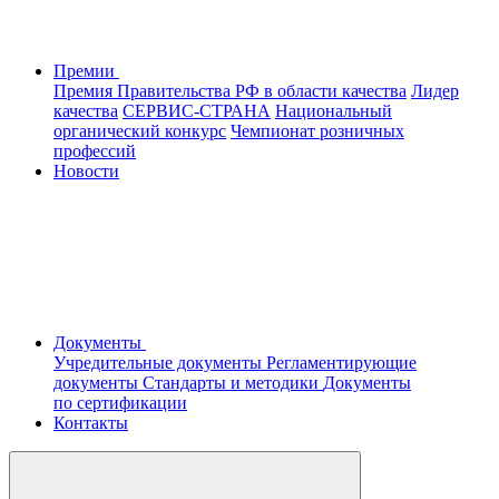
Премии
Премия Правительства РФ в области качества
Лидер
качества
СЕРВИС-СТРАНА
Национальный
органический конкурс
Чемпионат розничных
профессий
Новости
Документы
Учредительные документы
Регламентирующие
документы
Стандарты и методики
Документы
по сертификации
Контакты