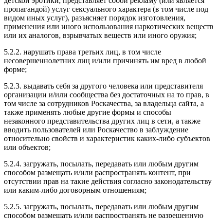
детской эротики, представляет собой рекламу (или является
пропагандой) услуг сексуального характера (в том числе под
видом иных услуг), разъясняет порядок изготовления,
применения или иного использования наркотических веществ
или их аналогов, взрывчатых веществ или иного оружия;
5.2.2. нарушать права третьих лиц, в том числе
несовершеннолетних лиц и/или причинять им вред в любой
форме;
5.2.3. выдавать себя за другого человека или представителя
организации и/или сообщества без достаточных на то прав, в
том числе за сотрудников Роскачества, за владельца сайта, а
также применять любые другие формы и способы
незаконного представительства других лиц в сети, а также
вводить пользователей или Роскачество в заблуждение
относительно свойств и характеристик каких-либо субъектов
или объектов;
5.2.4. загружать, посылать, передавать или любым другим
способом размещать и/или распространять контент, при
отсутствии прав на такие действия согласно законодательству
или каким-либо договорным отношениям;
5.2.5. загружать, посылать, передавать или любым другим
способом размещать и/или распространять не разрешенную