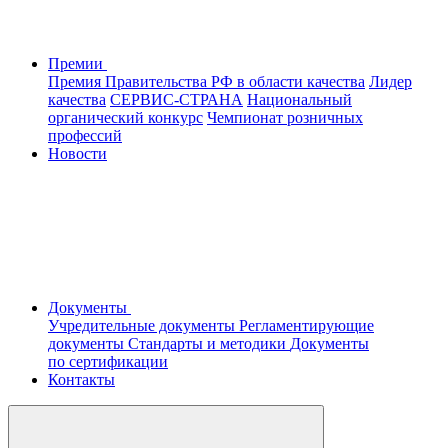
Премии
Премия Правительства РФ в области качества
Лидер
качества
СЕРВИС-СТРАНА
Национальный
органический конкурс
Чемпионат розничных
профессий
Новости
Документы
Учредительные документы
Регламентирующие
документы
Стандарты и методики
Документы
по сертификации
Контакты