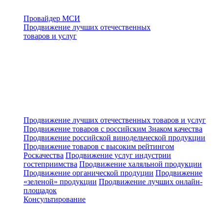
Провайдер МСИ
Продвижение лучших отечественных
товаров и услуг
Продвижение лучших отечественных товаров и услуг
Продвижение товаров с российским Знаком качества
Продвижение российской винодельческой продукции
Продвижение товаров с высоким рейтингом
Роскачества
Продвижение услуг индустрии
гостеприимства
Продвижение халяльной продукции
Продвижение органической продуции
Продвижение
«зеленой» продукции
Продвижение лучших онлайн-
площадок
Консультирование