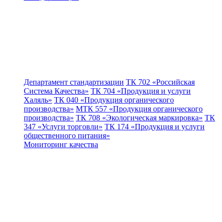
Департамент стандартизации
ТК 702 «Российская
Система Качества»
ТК 704 «Продукция и услуги
Халяль»
ТК 040 «Продукция органического
производства»
МТК 557 «Продукция органического
производства»
ТК 708 «Экологическая маркировка»
ТК
347 «Услуги торговли»
ТК 174 «Продукция и услуги
общественного питания»
Мониторинг качества