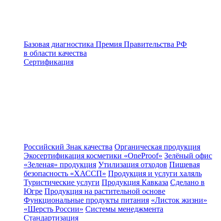
Базовая диагностика
Премия Правительства РФ
в области качества
Сертификация
Российский Знак качества
Органическая продукция
Экосертификация косметики «OneProof»
Зелёный офис
«Зеленая» продукция
Утилизация отходов
Пищевая
безопасность «ХАССП»
Продукция и услуги халяль
Туристические услуги
Продукция Кавказа
Сделано в
Югре
Продукция на растительной основе
Функциональные продукты питания
«Листок жизни»
«Шерсть России»
Системы менеджмента
Стандартизация