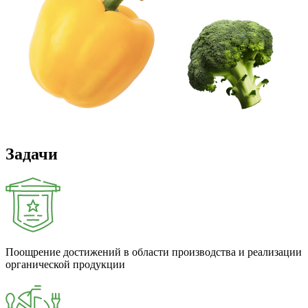
Задачи
Поощрение дости­жений в области произ­вод­ства и ре­али­за­ции
орга­ни­че­ской про­дук­ции