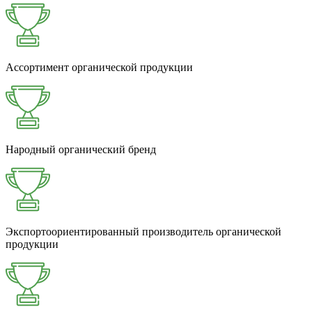
Ассортимент органической продукции
Народный органический бренд
Экспорто­ори­ен­тированный про­изво­дитель орга­ниче­ской
продукции