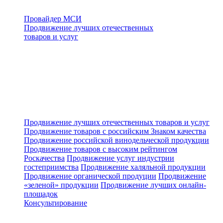
Провайдер МСИ
Продвижение лучших отечественных
товаров и услуг
Продвижение лучших отечественных товаров и услуг
Продвижение товаров с российским Знаком качества
Продвижение российской винодельческой продукции
Продвижение товаров с высоким рейтингом
Роскачества
Продвижение услуг индустрии
гостеприимства
Продвижение халяльной продукции
Продвижение органической продуции
Продвижение
«зеленой» продукции
Продвижение лучших онлайн-
площадок
Консультирование