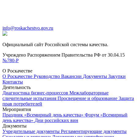
info@roskachestvo.gov.ru
Официальный сайт Российской системы качества.
Учреждено Распоряжением Правительства РФ от 30.04.15
№780-Р
О Роскачестве
О Роскачестве
Руководство
Вакансии
Документы
Закупки
Контакты
Деятельность
Диагностика бизнес-процессов
Межлабораторные
сличительные испытания
Просвещение и образование
Защита
прав потребителей
Мероприятия
Праздник «Всемирный день качества»
Форум «Всемирный
день качества»
Дни российских вин
Документы
Учредительные документы
Регламентирующие документы
Стандарты и методики
Документы по сертификации