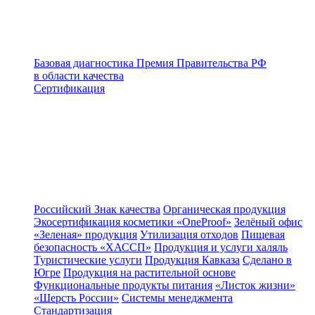
Базовая диагностика
Премия Правительства РФ
в области качества
Сертификация
Российский Знак качества
Органическая продукция
Экосертификация косметики «OneProof»
Зелёный офис
«Зеленая» продукция
Утилизация отходов
Пищевая
безопасность «ХАССП»
Продукция и услуги халяль
Туристические услуги
Продукция Кавказа
Сделано в
Югре
Продукция на растительной основе
Функциональные продукты питания
«Листок жизни»
«Шерсть России»
Системы менеджмента
Стандартизация