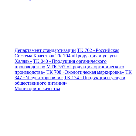
Департамент стандартизации
ТК 702 «Российская
Система Качества»
ТК 704 «Продукция и услуги
Халяль»
ТК 040 «Продукция органического
производства»
МТК 557 «Продукция органического
производства»
ТК 708 «Экологическая маркировка»
ТК
347 «Услуги торговли»
ТК 174 «Продукция и услуги
общественного питания»
Мониторинг качества