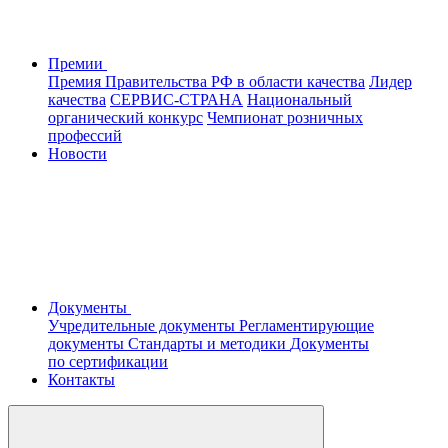
Премии
Премия Правительства РФ в области качества
Лидер
качества
СЕРВИС-СТРАНА
Национальный
органический конкурс
Чемпионат розничных
профессий
Новости
Документы
Учредительные документы
Регламентирующие
документы
Стандарты и методики
Документы
по сертификации
Контакты