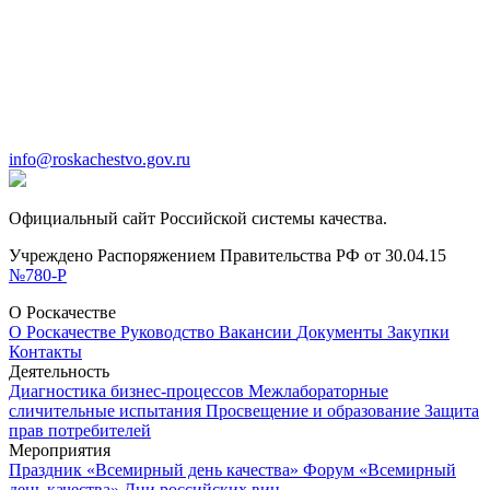
info@roskachestvo.gov.ru
Официальный сайт Российской системы качества.
Учреждено Распоряжением Правительства РФ от 30.04.15
№780-Р
О Роскачестве
О Роскачестве
Руководство
Вакансии
Документы
Закупки
Контакты
Деятельность
Диагностика бизнес-процессов
Межлабораторные
сличительные испытания
Просвещение и образование
Защита
прав потребителей
Мероприятия
Праздник «Всемирный день качества»
Форум «Всемирный
день качества»
Дни российских вин