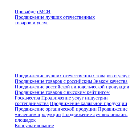
Провайдер МСИ
Продвижение лучших отечественных
товаров и услуг
Продвижение лучших отечественных товаров и услуг
Продвижение товаров с российским Знаком качества
Продвижение российской винодельческой продукции
Продвижение товаров с высоким рейтингом
Роскачества
Продвижение услуг индустрии
гостеприимства
Продвижение халяльной продукции
Продвижение органической продуции
Продвижение
«зеленой» продукции
Продвижение лучших онлайн-
площадок
Консультирование