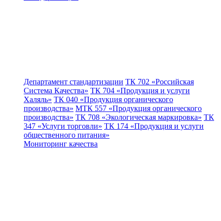
Департамент стандартизации
ТК 702 «Российская
Система Качества»
ТК 704 «Продукция и услуги
Халяль»
ТК 040 «Продукция органического
производства»
МТК 557 «Продукция органического
производства»
ТК 708 «Экологическая маркировка»
ТК
347 «Услуги торговли»
ТК 174 «Продукция и услуги
общественного питания»
Мониторинг качества