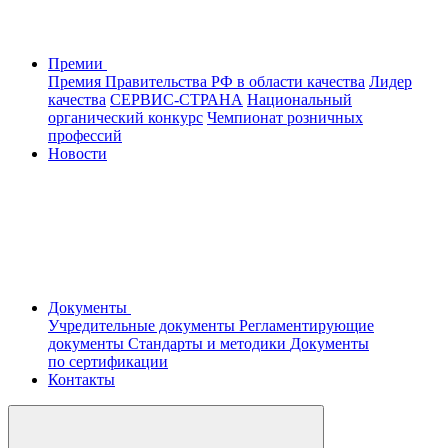
Премии
Премия Правительства РФ в области качества
Лидер
качества
СЕРВИС-СТРАНА
Национальный
органический конкурс
Чемпионат розничных
профессий
Новости
Документы
Учредительные документы
Регламентирующие
документы
Стандарты и методики
Документы
по сертификации
Контакты