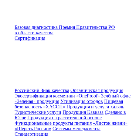
Базовая диагностика
Премия Правительства РФ
в области качества
Сертификация
Российский Знак качества
Органическая продукция
Экосертификация косметики «OneProof»
Зелёный офис
«Зеленая» продукция
Утилизация отходов
Пищевая
безопасность «ХАССП»
Продукция и услуги халяль
Туристические услуги
Продукция Кавказа
Сделано в
Югре
Продукция на растительной основе
Функциональные продукты питания
«Листок жизни»
«Шерсть России»
Системы менеджмента
Стандартизация