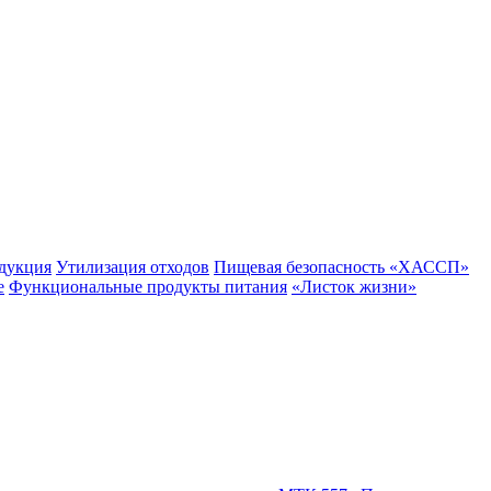
одукция
Утилизация отходов
Пищевая безопасность «ХАССП»
е
Функциональные продукты питания
«Листок жизни»