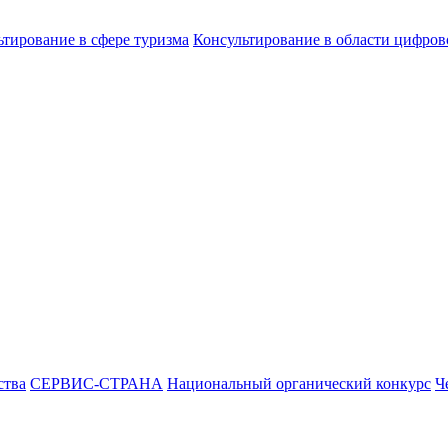
ьтирование в сфере туризма
Консультирование в области цифро
ства
СЕРВИС-СТРАНА
Национальный органический конкурс
Ч