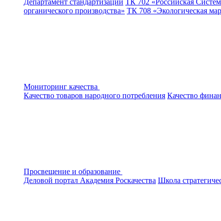
Департамент стандартизации
ТК 702 «Российская Систем
органического производства»
ТК 708 «Экологическая ма
Мониторинг качества
Качество товаров народного потребления
Качество финан
Просвещение и образование
Деловой портал
Академия Роскачества
Школа стратегиче