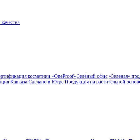
 качества
ертификация косметики «OneProof»
Зелёный офис
«Зеленая» пр
ция Кавказа
Сделано в Югре
Продукция на растительной основ