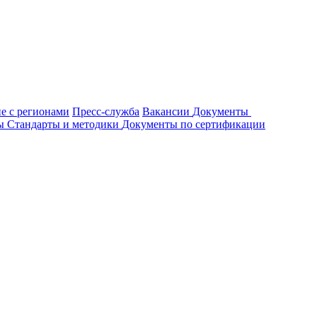
е с регионами
Пресс-служба
Вакансии
Документы
ты
Стандарты и методики
Документы по сертификации