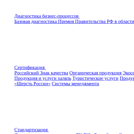
Диагностика бизнес-процессов
Базовая диагностика
Премия Правительства РФ в области
Сертификация
Российский Знак качества
Органическая продукция
Экос
Продукция и услуги халяль
Туристические услуги
Продук
«Шерсть России»
Системы менеджмента
Стандартизация