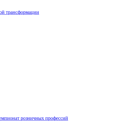
вой трансформации
емпионат розничных профессий