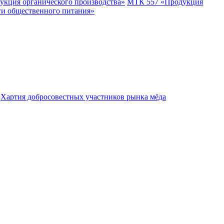
укция органического производства»
МТК 557 «Продукция
ги общественного питания»
Хартия добросовестных участников рынка мёда