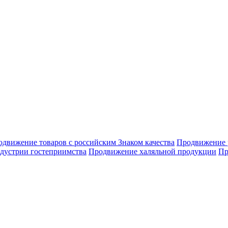
движение товаров с российским Знаком качества
Продвижение 
дустрии гостеприимства
Продвижение халяльной продукции
Пр