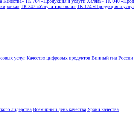
а Качества»
ТК 704 «Продукция и услуги Халяль»
ТК 040 «Прод
ркировка»
ТК 347 «Услуги торговли»
ТК 174 «Продукция и услу
совых услуг
Качество цифровых продуктов
Винный гид России
ского лидерства
Всемирный день качества
Уроки качества