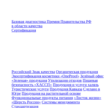
Базовая диагностика
Премия Правительства РФ
в области качества
Сертификация
Российский Знак качества
Органическая продукция
Экосертификация косметики «OneProof»
Зелёный офис
«Зеленая» продукция
Утилизация отходов
Пищевая
безопасность «ХАССП»
Продукция и услуги халяль
Туристические услуги
Продукция Кавказа
Сделано в
Югре
Продукция на растительной основе
Функциональные продукты питания
«Листок жизни»
«Шерсть России»
Системы менеджмента
Стандартизация