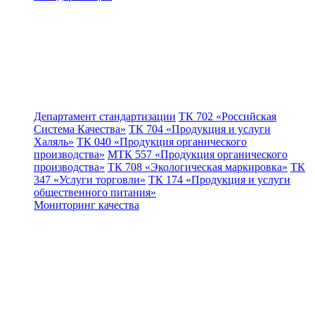
Департамент стандартизации
ТК 702 «Российская
Система Качества»
ТК 704 «Продукция и услуги
Халяль»
ТК 040 «Продукция органического
производства»
МТК 557 «Продукция органического
производства»
ТК 708 «Экологическая маркировка»
ТК
347 «Услуги торговли»
ТК 174 «Продукция и услуги
общественного питания»
Мониторинг качества