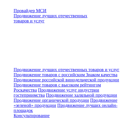
Провайдер МСИ
Продвижение лучших отечественных
товаров и услуг
Продвижение лучших отечественных товаров и услуг
Продвижение товаров с российским Знаком качества
Продвижение российской винодельческой продукции
Продвижение товаров с высоким рейтингом
Роскачества
Продвижение услуг индустрии
гостеприимства
Продвижение халяльной продукции
Продвижение органической продуции
Продвижение
«зеленой» продукции
Продвижение лучших онлайн-
площадок
Консультирование