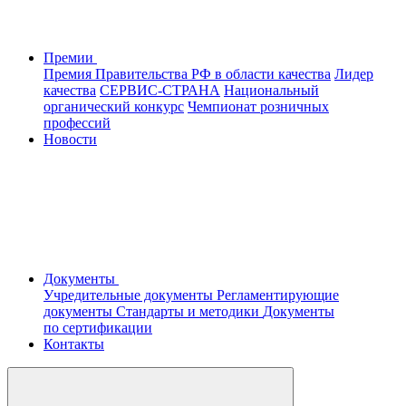
Премии
Премия Правительства РФ в области качества
Лидер
качества
СЕРВИС-СТРАНА
Национальный
органический конкурс
Чемпионат розничных
профессий
Новости
Документы
Учредительные документы
Регламентирующие
документы
Стандарты и методики
Документы
по сертификации
Контакты