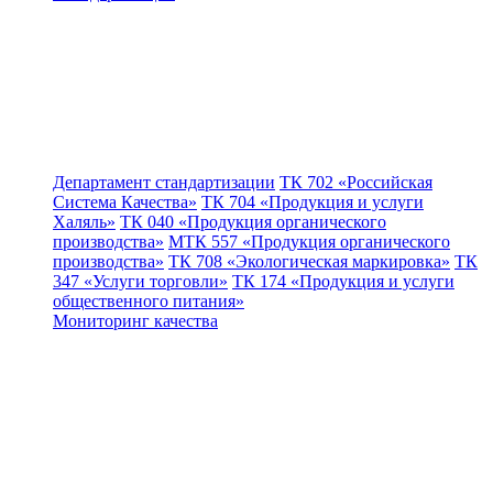
Департамент стандартизации
ТК 702 «Российская
Система Качества»
ТК 704 «Продукция и услуги
Халяль»
ТК 040 «Продукция органического
производства»
МТК 557 «Продукция органического
производства»
ТК 708 «Экологическая маркировка»
ТК
347 «Услуги торговли»
ТК 174 «Продукция и услуги
общественного питания»
Мониторинг качества