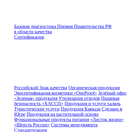
Базовая диагностика
Премия Правительства РФ
в области качества
Сертификация
Российский Знак качества
Органическая продукция
Экосертификация косметики «OneProof»
Зелёный офис
«Зеленая» продукция
Утилизация отходов
Пищевая
безопасность «ХАССП»
Продукция и услуги халяль
Туристические услуги
Продукция Кавказа
Сделано в
Югре
Продукция на растительной основе
Функциональные продукты питания
«Листок жизни»
«Шерсть России»
Системы менеджмента
Стандартизация