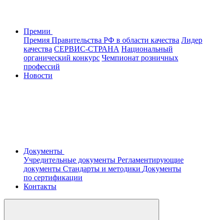
Премии
Премия Правительства РФ в области качества
Лидер
качества
СЕРВИС-СТРАНА
Национальный
органический конкурс
Чемпионат розничных
профессий
Новости
Документы
Учредительные документы
Регламентирующие
документы
Стандарты и методики
Документы
по сертификации
Контакты