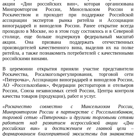
акции «Дни российских вин», которая организована
Минпромторгом России, Минсельхозом России и
Роскачеством и проходит при поддержке Российской
ассоциации экспертов рынка ритейла и Ассоциации
виноградарей и виноделов России. Ранее открытие всегда
проходило в Москве, но в этом году состоялось и в Северной
столице, еще больше подчеркнув федеральный масштаб
акции. Она призвана поддержать отечественных
производителей качественного вина, выделив их на полке
ритейла, а также познакомить потребителей с качественными
российскими винами.
В церемонии открытия приняли участие представители
Роскачества, Росалкогольрегулирования, торговой сети
«Пятерочка», Ассоциации виноградарей и виноделов России,
АО «Россельхозбанк», Федерации рестораторов и отельеров
России, Союза независимых сетей России, Центра контроля
качества товаров (продукции), работ и услуг.
«Роскачество совместно с Минсельхозом России,
Минпромторгом России в партнерстве с Россельхозбанком,
торговой сетью «Пятерочка» и другими торговыми сетями
работает над развитием всероссийской акции «Дни
российских вин» и достижением ее главной цели –
формированием благоприятной экосистемы для знакомства