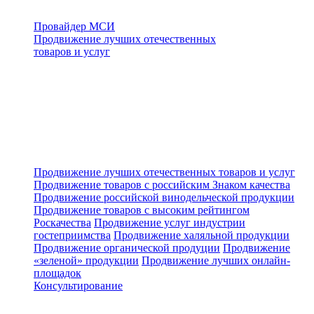
Провайдер МСИ
Продвижение лучших отечественных
товаров и услуг
Продвижение лучших отечественных товаров и услуг
Продвижение товаров с российским Знаком качества
Продвижение российской винодельческой продукции
Продвижение товаров с высоким рейтингом
Роскачества
Продвижение услуг индустрии
гостеприимства
Продвижение халяльной продукции
Продвижение органической продуции
Продвижение
«зеленой» продукции
Продвижение лучших онлайн-
площадок
Консультирование