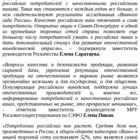
российских потребителей с качественными российскими
винами. Таких вин становится с каждым годом все больше, о
чем свидетельствуют результаты исследования «Винного
гида России». Качество российского вина
отмечают и сами
потребители. Открытие акции в Санкт-Петербурге в одной
из крупнейших торговых сетей страны позволяет еще
большему числу потребителей узнать о российских винах и
дать дополнительный стимул для развития отечественной
винодельческой отрасли»,
– подчеркнула заместитель
руководителя Роскачества
Елена Саратцева
.
«Вопросы качества и безопасности продукции, развития
сырьевой базы, укрепления репутации отечественной
продукции на отечественном и мировом рынке являются
чрезвычай
но важными и для государства, и для общества.
Популяризация российского виноделия, поддержка лучших
отечественных производителей и, конечно же,
информирование потребителей о качественных российских
винах, представленных на рынке, это прекрасное начинание»,
- отметила заместитель руководителя МРУ
Росалкогольрегулирования по СЗФО
Елена Пикан
.
«
Потребление российских вин растет. Средняя доля вин,
произведенных в России, в общем обороте категории «Вино» в
нашей торговой сети составляет 52%, что является самой