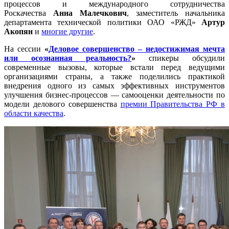
процессов и международного сотрудничества
Роскачества
Анна Малечкович
, заместитель начальника
департамента технической политики ОАО «РЖД»
Артур
Акопян
и
многие другие
.
На сессии
«
Деловое совершенство – недостижимая мечта
или осознанная реальность?
»
спикеры обсудили
современные вызовы, которые встали перед ведущими
организациями страны, а также поделились практикой
внедрения одного из самых эффективных инструментов
улучшения бизнес-процессов — самооценки деятельности по
модели делового совершенства
премии Правительства РФ в
области качества
.