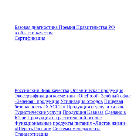
Базовая диагностика
Премия Правительства РФ
в области качества
Сертификация
Российский Знак качества
Органическая продукция
Экосертификация косметики «OneProof»
Зелёный офис
«Зеленая» продукция
Утилизация отходов
Пищевая
безопасность «ХАССП»
Продукция и услуги халяль
Туристические услуги
Продукция Кавказа
Сделано в
Югре
Продукция на растительной основе
Функциональные продукты питания
«Листок жизни»
«Шерсть России»
Системы менеджмента
Стандартизация