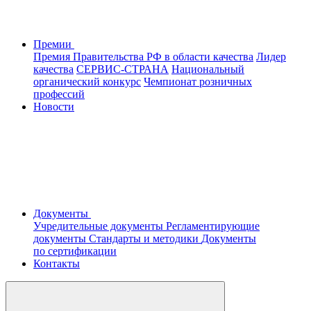
Премии
Премия Правительства РФ в области качества
Лидер
качества
СЕРВИС-СТРАНА
Национальный
органический конкурс
Чемпионат розничных
профессий
Новости
Документы
Учредительные документы
Регламентирующие
документы
Стандарты и методики
Документы
по сертификации
Контакты