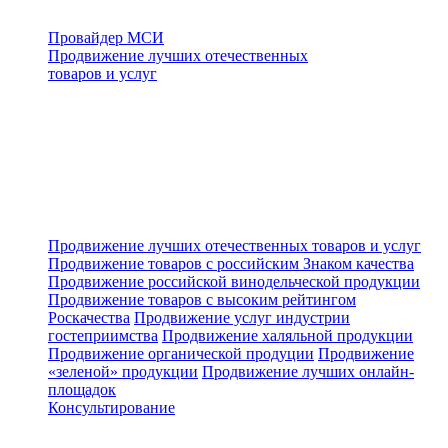
Провайдер МСИ
Продвижение лучших отечественных
товаров и услуг
Продвижение лучших отечественных товаров и услуг
Продвижение товаров с российским Знаком качества
Продвижение российской винодельческой продукции
Продвижение товаров с высоким рейтингом
Роскачества
Продвижение услуг индустрии
гостеприимства
Продвижение халяльной продукции
Продвижение органической продуции
Продвижение
«зеленой» продукции
Продвижение лучших онлайн-
площадок
Консультирование