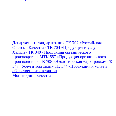
Департамент стандартизации
ТК 702 «Российская
Система Качества»
ТК 704 «Продукция и услуги
Халяль»
ТК 040 «Продукция органического
производства»
МТК 557 «Продукция органического
производства»
ТК 708 «Экологическая маркировка»
ТК
347 «Услуги торговли»
ТК 174 «Продукция и услуги
общественного питания»
Мониторинг качества