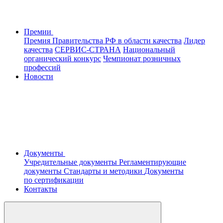
Премии
Премия Правительства РФ в области качества
Лидер
качества
СЕРВИС-СТРАНА
Национальный
органический конкурс
Чемпионат розничных
профессий
Новости
Документы
Учредительные документы
Регламентирующие
документы
Стандарты и методики
Документы
по сертификации
Контакты