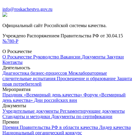
info@roskachestvo.gov.ru
Официальный сайт Российской системы качества.
Учреждено Распоряжением Правительства РФ от 30.04.15
№780-Р
О Роскачестве
О Роскачестве
Руководство
Вакансии
Документы
Закупки
Контакты
Деятельность
Диагностика бизнес-процессов
Межлабораторные
сличительные испытания
Просвещение и образование
Защита
прав потребителей
Мероприятия
Праздник «Всемирный день качества»
Форум «Всемирный
день качества»
Дни российских вин
Документы
Учредительные документы
Регламентирующие документы
Стандарты и методики
Документы по сертификации
Премии
Премия Правительства РФ в области качества
Лидер качества
Национальный органический конкурс