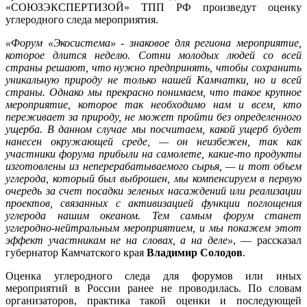
«СОЮЗЭКСПЕРТИЗОЙ» ТПП РФ произведут оценку
углеродного следа мероприятия.
«Форум «Экосистема» - знаковое для региона мероприятие,
которое длится неделю. Сотни молодых людей со всей
страны решают, что нужно предпринять, чтобы сохранить
уникальную природу не только нашей Камчатки, но и всей
страны. Однако мы прекрасно понимаем, что такое крупное
мероприятие, которое так необходимо нам и всем, кто
переживает за природу, не может пройти без определенного
ущерба. В данном случае мы посчитаем, какой ущерб будет
нанесен окружающей среде, — он неизбежен, так как
участники форума прибыли на самолете, какие-то продукты
изготовлены из неперерабатываемого сырья, — и тот объем
углерода, который был выброшен, мы компенсируем в первую
очередь за счет посадки зеленых насаждений или реализации
проектов, связанных с активизацией функции поглощения
углерода нашим океаном. Тем самым форум станет
углеродно-нейтральным мероприятием, и мы покажем этот
эффект участникам не на словах, а на деле»
, — рассказал
губернатор Камчатского края
Владимир Солодов
.
Оценка углеродного следа для форумов или иных
мероприятий в России ранее не проводилась. По словам
организаторов, практика такой оценки и последующей