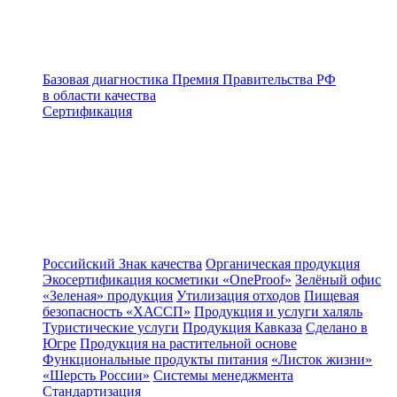
Базовая диагностика
Премия Правительства РФ
в области качества
Сертификация
Российский Знак качества
Органическая продукция
Экосертификация косметики «OneProof»
Зелёный офис
«Зеленая» продукция
Утилизация отходов
Пищевая
безопасность «ХАССП»
Продукция и услуги халяль
Туристические услуги
Продукция Кавказа
Сделано в
Югре
Продукция на растительной основе
Функциональные продукты питания
«Листок жизни»
«Шерсть России»
Системы менеджмента
Стандартизация