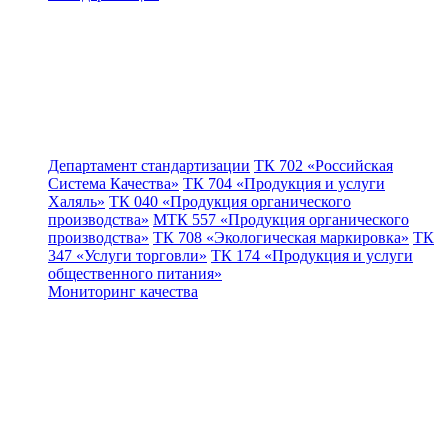
Департамент стандартизации
ТК 702 «Российская
Система Качества»
ТК 704 «Продукция и услуги
Халяль»
ТК 040 «Продукция органического
производства»
МТК 557 «Продукция органического
производства»
ТК 708 «Экологическая маркировка»
ТК
347 «Услуги торговли»
ТК 174 «Продукция и услуги
общественного питания»
Мониторинг качества