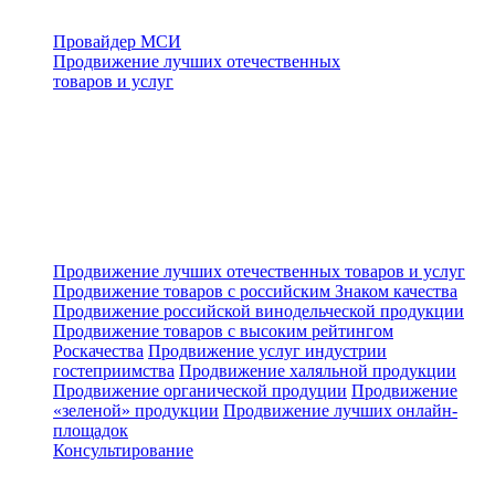
Провайдер МСИ
Продвижение лучших отечественных
товаров и услуг
Продвижение лучших отечественных товаров и услуг
Продвижение товаров с российским Знаком качества
Продвижение российской винодельческой продукции
Продвижение товаров с высоким рейтингом
Роскачества
Продвижение услуг индустрии
гостеприимства
Продвижение халяльной продукции
Продвижение органической продуции
Продвижение
«зеленой» продукции
Продвижение лучших онлайн-
площадок
Консультирование