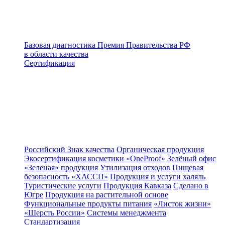
Базовая диагностика
Премия Правительства РФ
в области качества
Сертификация
Российский Знак качества
Органическая продукция
Экосертификация косметики «OneProof»
Зелёный офис
«Зеленая» продукция
Утилизация отходов
Пищевая
безопасность «ХАССП»
Продукция и услуги халяль
Туристические услуги
Продукция Кавказа
Сделано в
Югре
Продукция на растительной основе
Функциональные продукты питания
«Листок жизни»
«Шерсть России»
Системы менеджмента
Стандартизация