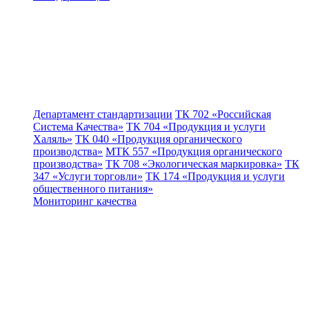
Департамент стандартизации
ТК 702 «Российская
Система Качества»
ТК 704 «Продукция и услуги
Халяль»
ТК 040 «Продукция органического
производства»
МТК 557 «Продукция органического
производства»
ТК 708 «Экологическая маркировка»
ТК
347 «Услуги торговли»
ТК 174 «Продукция и услуги
общественного питания»
Мониторинг качества