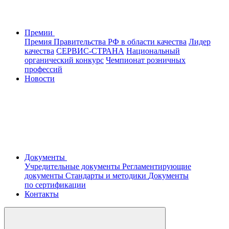
Премии
Премия Правительства РФ в области качества
Лидер
качества
СЕРВИС-СТРАНА
Национальный
органический конкурс
Чемпионат розничных
профессий
Новости
Документы
Учредительные документы
Регламентирующие
документы
Стандарты и методики
Документы
по сертификации
Контакты