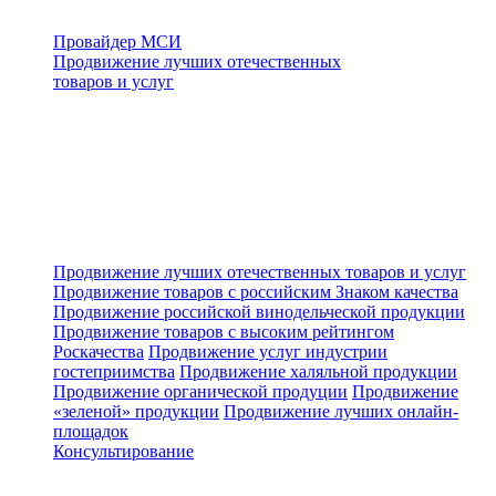
Провайдер МСИ
Продвижение лучших отечественных
товаров и услуг
Продвижение лучших отечественных товаров и услуг
Продвижение товаров с российским Знаком качества
Продвижение российской винодельческой продукции
Продвижение товаров с высоким рейтингом
Роскачества
Продвижение услуг индустрии
гостеприимства
Продвижение халяльной продукции
Продвижение органической продуции
Продвижение
«зеленой» продукции
Продвижение лучших онлайн-
площадок
Консультирование