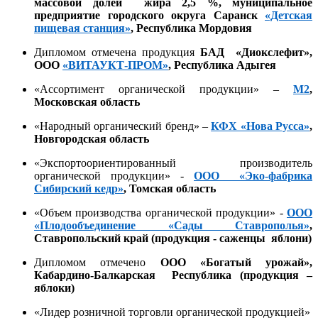
массовой долей жира 2,5 %
, муниципальное
предприятие городского округа Саранск
«Детская
пищевая станция»
, Республика Мордовия
Дипломом отмечена продукция
БАД «Диокслефит»,
ООО
«ВИТАУКТ-ПРОМ»
, Республика Адыгея
«Ассортимент органической продукции» –
М2
,
Московская область
«Народный органический бренд» –
КФХ «Нова Русса»
,
Новгородская область
«Экспортоориентированный производитель
органической продукции» -
ООО «Эко-фабрика
Сибирский кедр»
, Томская область
«Объем производства органической продукции» -
ООО
«Плодообъединение «Сады Ставрополья»
,
Ставропольский край
(продукция - саженцы яблони)
Дипломом отмечено
ООО «Богатый урожай»,
Кабардино-Балкарская Республик
а (продукция –
яблоки)
«Лидер розничной торговли органической продукцией»