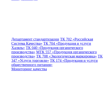
Департамент стандартизации
ТК 702 «Российская
Система Качества»
ТК 704 «Продукция и услуги
Халяль»
ТК 040 «Продукция органического
производства»
МТК 557 «Продукция органического
производства»
ТК 708 «Экологическая маркировка»
ТК
347 «Услуги торговли»
ТК 174 «Продукция и услуги
общественного питания»
Мониторинг качества