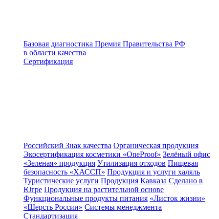
Базовая диагностика
Премия Правительства РФ
в области качества
Сертификация
Российский Знак качества
Органическая продукция
Экосертификация косметики «OneProof»
Зелёный офис
«Зеленая» продукция
Утилизация отходов
Пищевая
безопасность «ХАССП»
Продукция и услуги халяль
Туристические услуги
Продукция Кавказа
Сделано в
Югре
Продукция на растительной основе
Функциональные продукты питания
«Листок жизни»
«Шерсть России»
Системы менеджмента
Стандартизация