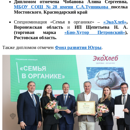
Дипломом отмечена
Чобанова
Алина Сергеевна
,
МБОУ СОШ
№28 имени
С.А.Тунникова
поселка
Мостовского
,
Краснодарский край
Спецноминация «Семья в органике» –
«ЭкоХлеб»
,
Воронежская область
и
ИП Щепетьева Н. А.
(торговая марка
«Био-Хутор Петровский»
),
Ростовская область.
Также дипломом отмечен
Фонд развития Югры
.