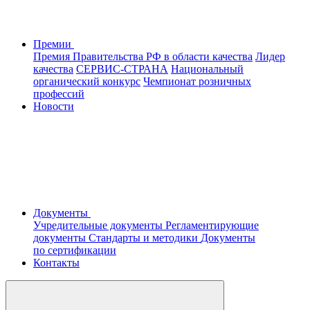
Премии
Премия Правительства РФ в области качества
Лидер
качества
СЕРВИС-СТРАНА
Национальный
органический конкурс
Чемпионат розничных
профессий
Новости
Документы
Учредительные документы
Регламентирующие
документы
Стандарты и методики
Документы
по сертификации
Контакты