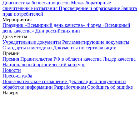
Диагностика бизнес-процессов
Межлабораторные
сличительные испытания
Просвещение и образование
Защита
прав потребителей
Мероприятия
Праздник «Всемирный день качества»
Форум «Всемирный
день качества»
Дни российских вин
Документы
Учредительные документы
Регламентирующие документы
Стандарты и методики
Документы по сертификации
Премии
Премия Правительства РФ в области качества
Лидер качества
Национальный органический конкурс
Новости
Пресс-служба
Пользовательское соглашение
Декларация о получении и
обработке информации
Разработчикам
Сообщить об ошибке
Наверх