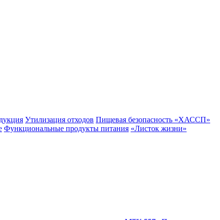
одукция
Утилизация отходов
Пищевая безопасность «ХАССП»
е
Функциональные продукты питания
«Листок жизни»