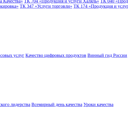
а Качества»
ТК 704 «Продукция и услуги Халяль»
ТК 040 «Прод
ркировка»
ТК 347 «Услуги торговли»
ТК 174 «Продукция и услу
совых услуг
Качество цифровых продуктов
Винный гид России
ского лидерства
Всемирный день качества
Уроки качества