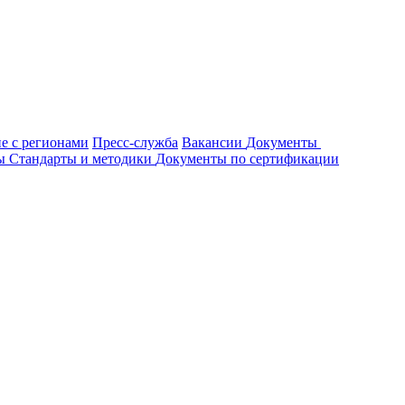
е с регионами
Пресс-служба
Вакансии
Документы
ты
Стандарты и методики
Документы по сертификации