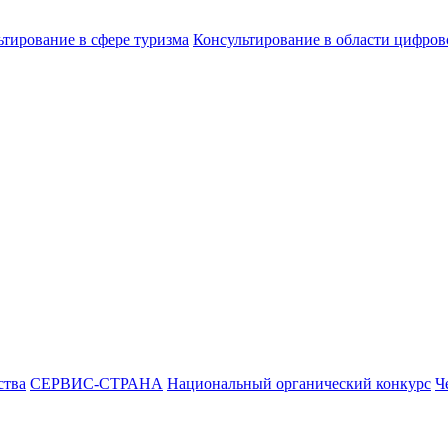
ьтирование в сфере туризма
Консультирование в области цифро
ства
СЕРВИС-СТРАНА
Национальный органический конкурс
Ч