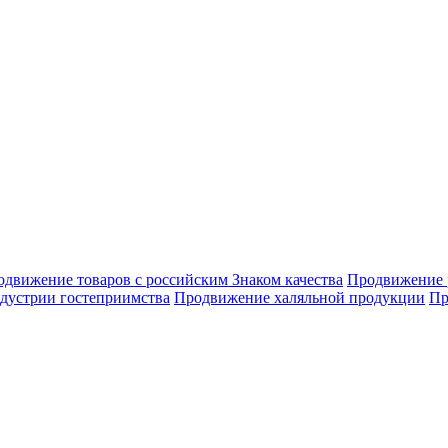
движение товаров с российским Знаком качества
Продвижение 
дустрии гостеприимства
Продвижение халяльной продукции
Пр