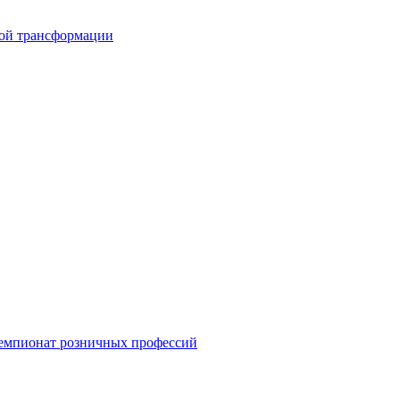
вой трансформации
емпионат розничных профессий