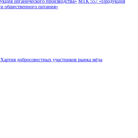
укция органического производства»
МТК 557 «Продукция
ги общественного питания»
Хартия добросовестных участников рынка мёда