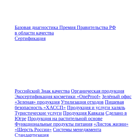
Базовая диагностика
Премия Правительства РФ
в области качества
Сертификация
Российский Знак качества
Органическая продукция
Экосертификация косметики «OneProof»
Зелёный офис
«Зеленая» продукция
Утилизация отходов
Пищевая
безопасность «ХАССП»
Продукция и услуги халяль
Туристические услуги
Продукция Кавказа
Сделано в
Югре
Продукция на растительной основе
Функциональные продукты питания
«Листок жизни»
«Шерсть России»
Системы менеджмента
Стандартизация