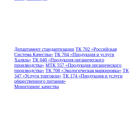
Департамент стандартизации
ТК 702 «Российская
Система Качества»
ТК 704 «Продукция и услуги
Халяль»
ТК 040 «Продукция органического
производства»
МТК 557 «Продукция органического
производства»
ТК 708 «Экологическая маркировка»
ТК
347 «Услуги торговли»
ТК 174 «Продукция и услуги
общественного питания»
Мониторинг качества