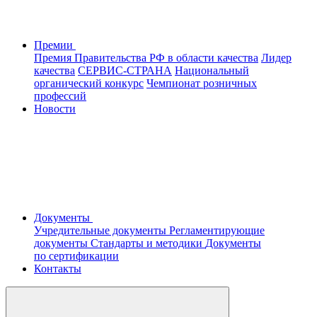
Премии
Премия Правительства РФ в области качества
Лидер
качества
СЕРВИС-СТРАНА
Национальный
органический конкурс
Чемпионат розничных
профессий
Новости
Документы
Учредительные документы
Регламентирующие
документы
Стандарты и методики
Документы
по сертификации
Контакты