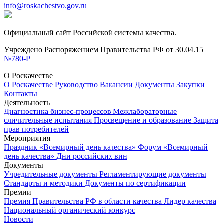
info@roskachestvo.gov.ru
Официальный сайт Российской системы качества.
Учреждено Распоряжением Правительства РФ от 30.04.15
№780-Р
О Роскачестве
О Роскачестве
Руководство
Вакансии
Документы
Закупки
Контакты
Деятельность
Диагностика бизнес-процессов
Межлабораторные
сличительные испытания
Просвещение и образование
Защита
прав потребителей
Мероприятия
Праздник «Всемирный день качества»
Форум «Всемирный
день качества»
Дни российских вин
Документы
Учредительные документы
Регламентирующие документы
Стандарты и методики
Документы по сертификации
Премии
Премия Правительства РФ в области качества
Лидер качества
Национальный органический конкурс
Новости