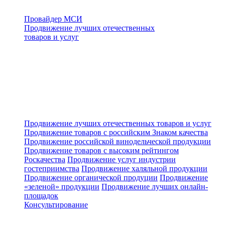
Провайдер МСИ
Продвижение лучших отечественных
товаров и услуг
Продвижение лучших отечественных товаров и услуг
Продвижение товаров с российским Знаком качества
Продвижение российской винодельческой продукции
Продвижение товаров с высоким рейтингом
Роскачества
Продвижение услуг индустрии
гостеприимства
Продвижение халяльной продукции
Продвижение органической продуции
Продвижение
«зеленой» продукции
Продвижение лучших онлайн-
площадок
Консультирование