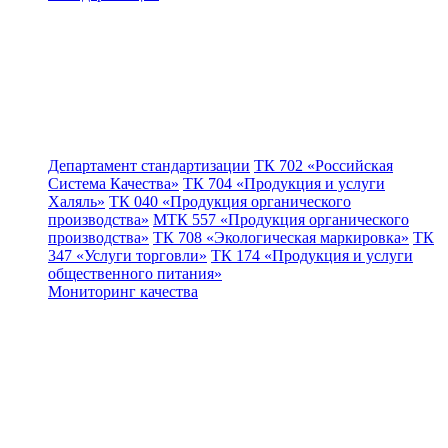
Департамент стандартизации
ТК 702 «Российская
Система Качества»
ТК 704 «Продукция и услуги
Халяль»
ТК 040 «Продукция органического
производства»
МТК 557 «Продукция органического
производства»
ТК 708 «Экологическая маркировка»
ТК
347 «Услуги торговли»
ТК 174 «Продукция и услуги
общественного питания»
Мониторинг качества