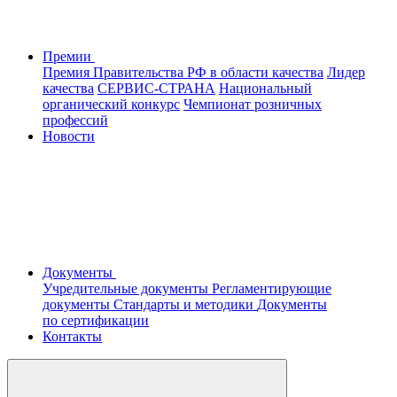
Премии
Премия Правительства РФ в области качества
Лидер
качества
СЕРВИС-СТРАНА
Национальный
органический конкурс
Чемпионат розничных
профессий
Новости
Документы
Учредительные документы
Регламентирующие
документы
Стандарты и методики
Документы
по сертификации
Контакты