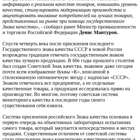
информацию о реальном качестве товаров, повышать уровень
качества, стимулировать модернизацию производства и
акцентировать внимание потребителей на лучших товарах,
представленных на рынке при помощи государственного
Знака качества»
, - сообщил ранее Министр промышленности
и торговли Российской Федерации
Денис Мантуров.
Спустя четверть века после присвоения последнего
Государственного знака качества СССР в новой России
возрождена традиция отмечать государственным знаком
качества лучшую продукцию. В 60е годы прошлого столетия
был создан Советский Знак качества, знакомое даже сегодня
почти всем изображение буквы «К», вписанной в
стилизованную пятиконечную звезду с надписью «СССР».
Знаком отмечалось все предприятие, а не отдельные
качественные товары, а продукция исследовалась прямо на
производстве. Во многом, поэтому советская система
мониторинга качества в последние годы своего
существования себя изжила.
Система присвоения российского Знака качества основана в
первую очередь на объективных лабораторных испытаниях
самого товара, который закупается непосредственно в местах
продажи. Существенным отличием от советской системы
стало присвоение знака конкретному качественному товару, а