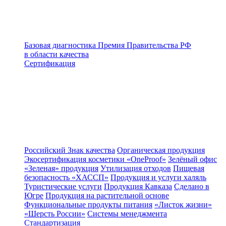
Базовая диагностика
Премия Правительства РФ
в области качества
Сертификация
Российский Знак качества
Органическая продукция
Экосертификация косметики «OneProof»
Зелёный офис
«Зеленая» продукция
Утилизация отходов
Пищевая
безопасность «ХАССП»
Продукция и услуги халяль
Туристические услуги
Продукция Кавказа
Сделано в
Югре
Продукция на растительной основе
Функциональные продукты питания
«Листок жизни»
«Шерсть России»
Системы менеджмента
Стандартизация