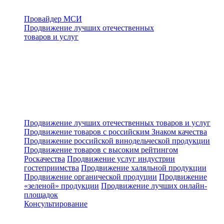
Провайдер МСИ
Продвижение лучших отечественных
товаров и услуг
Продвижение лучших отечественных товаров и услуг
Продвижение товаров с российским Знаком качества
Продвижение российской винодельческой продукции
Продвижение товаров с высоким рейтингом
Роскачества
Продвижение услуг индустрии
гостеприимства
Продвижение халяльной продукции
Продвижение органической продуции
Продвижение
«зеленой» продукции
Продвижение лучших онлайн-
площадок
Консультирование