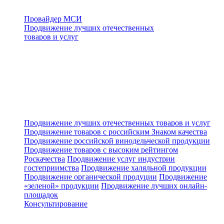
Провайдер МСИ
Продвижение лучших отечественных
товаров и услуг
Продвижение лучших отечественных товаров и услуг
Продвижение товаров с российским Знаком качества
Продвижение российской винодельческой продукции
Продвижение товаров с высоким рейтингом
Роскачества
Продвижение услуг индустрии
гостеприимства
Продвижение халяльной продукции
Продвижение органической продуции
Продвижение
«зеленой» продукции
Продвижение лучших онлайн-
площадок
Консультирование