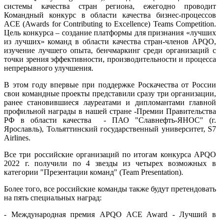
системы качества стран региона, ежегодно проводит
Командный конкурс в области качества бизнес-процессов
ACE (Awards for Contributing to Excellence) Teams Competition.
Цель конкурса – создание платформы для признания «лучших
из лучших» команд в области качества стран-членов APQO,
изучение лучшего опыта, бенчмаркинг среди организаций с
точки зрения эффективности, производительности и процесса
непрерывного улучшения.
В этом году впервые при поддержке Роскачества от России
свои командные проекты представили сразу три организации,
ранее становившиеся лауреатами и дипломантами главной
профильной награды в нашей стране -Премии Правительства
РФ в области качества - ПАО "Славнефть-ЯНОС" (г.
Ярославль), Тольяттинский государственный университет, S7
Airlines.
Все три российские организаций по итогам конкурса APQO
2022 г. получили по 4 звезды из четырех возможных в
категории "Презентации команд" (Team Presentation).
Более того, все российские команды также будут претендовать
на пять специальных наград:
- Международная премия APQO ACE Award - Лучший в