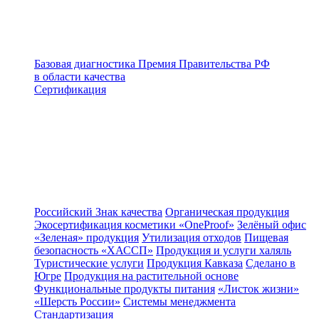
Базовая диагностика
Премия Правительства РФ
в области качества
Сертификация
Российский Знак качества
Органическая продукция
Экосертификация косметики «OneProof»
Зелёный офис
«Зеленая» продукция
Утилизация отходов
Пищевая
безопасность «ХАССП»
Продукция и услуги халяль
Туристические услуги
Продукция Кавказа
Сделано в
Югре
Продукция на растительной основе
Функциональные продукты питания
«Листок жизни»
«Шерсть России»
Системы менеджмента
Стандартизация