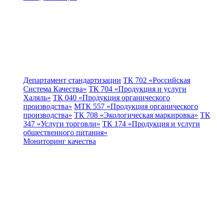
Департамент стандартизации
ТК 702 «Российская
Система Качества»
ТК 704 «Продукция и услуги
Халяль»
ТК 040 «Продукция органического
производства»
МТК 557 «Продукция органического
производства»
ТК 708 «Экологическая маркировка»
ТК
347 «Услуги торговли»
ТК 174 «Продукция и услуги
общественного питания»
Мониторинг качества