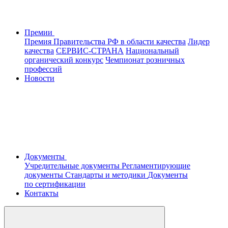
Премии
Премия Правительства РФ в области качества
Лидер
качества
СЕРВИС-СТРАНА
Национальный
органический конкурс
Чемпионат розничных
профессий
Новости
Документы
Учредительные документы
Регламентирующие
документы
Стандарты и методики
Документы
по сертификации
Контакты