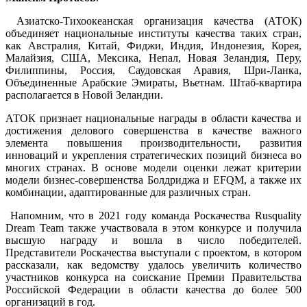
Азиатско-Тихоокеанская организация качества (АТОК)
объединяет национальные институты качества таких стран,
как Австралия, Китай, Фиджи, Индия, Индонезия, Корея,
Малайзия, США, Мексика, Непал, Новая Зеландия, Перу,
Филиппины, Россия, Саудовская Аравия, Шри-Ланка,
Объединенные Арабские Эмираты, Вьетнам. Штаб-квартира
располагается в Новой Зеландии.
АТОК признает национальные награды в области качества и
достижения делового совершенства в качестве важного
элемента повышения производительности, развития
инноваций и укрепления стратегических позиций бизнеса во
многих странах. В основе модели оценки лежат критерии
модели бизнес-совершенства Болдриджа и EFQM, а также их
комбинации, адаптированные для различных стран.
Напомним, что в 2021 году команда Роскачества Rusquality
Dream Team также участвовала в этом конкурсе и получила
высшую награду и вошла в число победителей.
Представители Роскачества выступали с проектом, в котором
рассказали, как ведомству удалось увеличить количество
участников конкурса на соискание Премии Правительства
Российской Федерации в области качества до более 500
организаций в год.