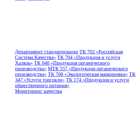
Департамент стандартизации
ТК 702 «Российская
Система Качества»
ТК 704 «Продукция и услуги
Халяль»
ТК 040 «Продукция органического
производства»
МТК 557 «Продукция органического
производства»
ТК 708 «Экологическая маркировка»
ТК
347 «Услуги торговли»
ТК 174 «Продукция и услуги
общественного питания»
Мониторинг качества