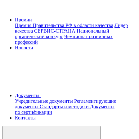
Премии
Премия Правительства РФ в области качества
Лидер
качества
СЕРВИС-СТРАНА
Национальный
органический конкурс
Чемпионат розничных
профессий
Новости
Документы
Учредительные документы
Регламентирующие
документы
Стандарты и методики
Документы
по сертификации
Контакты