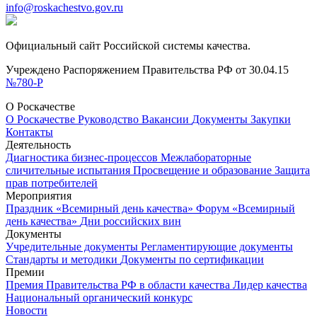
info@roskachestvo.gov.ru
Официальный сайт Российской системы качества.
Учреждено Распоряжением Правительства РФ от 30.04.15
№780-Р
О Роскачестве
О Роскачестве
Руководство
Вакансии
Документы
Закупки
Контакты
Деятельность
Диагностика бизнес-процессов
Межлабораторные
сличительные испытания
Просвещение и образование
Защита
прав потребителей
Мероприятия
Праздник «Всемирный день качества»
Форум «Всемирный
день качества»
Дни российских вин
Документы
Учредительные документы
Регламентирующие документы
Стандарты и методики
Документы по сертификации
Премии
Премия Правительства РФ в области качества
Лидер качества
Национальный органический конкурс
Новости