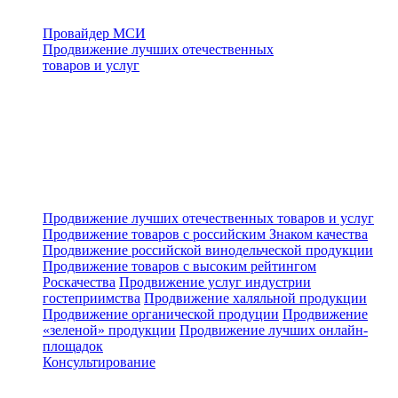
Провайдер МСИ
Продвижение лучших отечественных
товаров и услуг
Продвижение лучших отечественных товаров и услуг
Продвижение товаров с российским Знаком качества
Продвижение российской винодельческой продукции
Продвижение товаров с высоким рейтингом
Роскачества
Продвижение услуг индустрии
гостеприимства
Продвижение халяльной продукции
Продвижение органической продуции
Продвижение
«зеленой» продукции
Продвижение лучших онлайн-
площадок
Консультирование