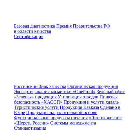
Базовая диагностика
Премия Правительства РФ
в области качества
Сертификация
Российский Знак качества
Органическая продукция
Экосертификация косметики «OneProof»
Зелёный офис
«Зеленая» продукция
Утилизация отходов
Пищевая
безопасность «ХАССП»
Продукция и услуги халяль
Туристические услуги
Продукция Кавказа
Сделано в
Югре
Продукция на растительной основе
Функциональные продукты питания
«Листок жизни»
«Шерсть России»
Системы менеджмента
Стандартизация