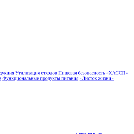
одукция
Утилизация отходов
Пищевая безопасность «ХАССП»
е
Функциональные продукты питания
«Листок жизни»