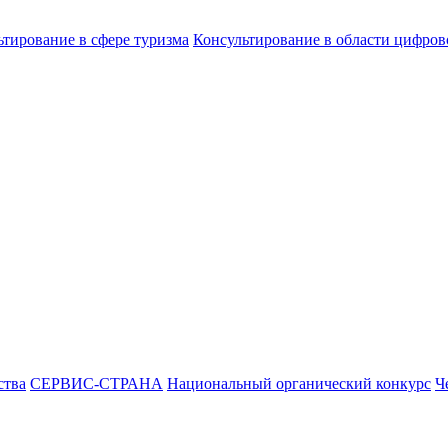
ьтирование в сфере туризма
Консультирование в области цифро
ства
СЕРВИС-СТРАНА
Национальный органический конкурс
Ч