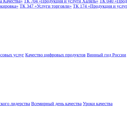
а Качества»
ТК 704 «Продукция и услуги Халяль»
ТК 040 «Прод
ркировка»
ТК 347 «Услуги торговли»
ТК 174 «Продукция и услу
совых услуг
Качество цифровых продуктов
Винный гид России
ского лидерства
Всемирный день качества
Уроки качества