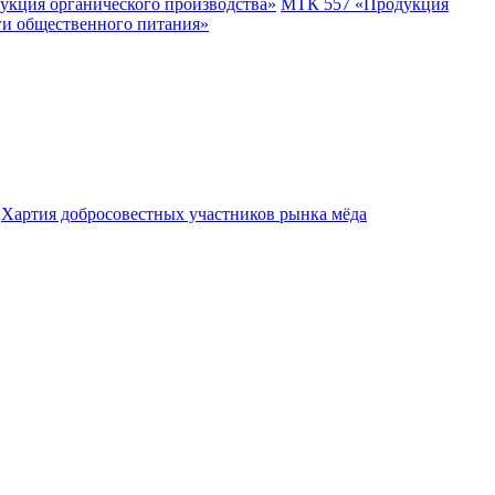
укция органического производства»
МТК 557 «Продукция
ги общественного питания»
Хартия добросовестных участников рынка мёда