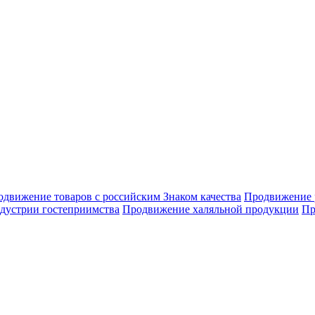
движение товаров с российским Знаком качества
Продвижение 
дустрии гостеприимства
Продвижение халяльной продукции
Пр