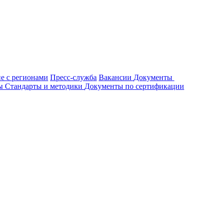
е с регионами
Пресс-служба
Вакансии
Документы
ты
Стандарты и методики
Документы по сертификации