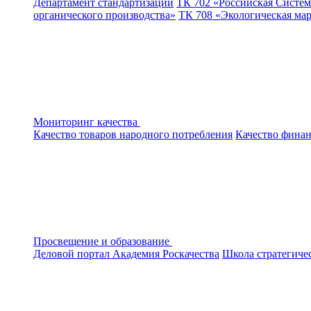
Департамент стандартизации
ТК 702 «Российская Систем
органического производства»
ТК 708 «Экологическая ма
Мониторинг качества
Качество товаров народного потребления
Качество финан
Просвещение и образование
Деловой портал
Академия Роскачества
Школа стратегиче