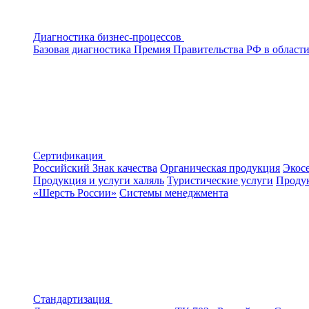
Диагностика бизнес-процессов
Базовая диагностика
Премия Правительства РФ в области
Сертификация
Российский Знак качества
Органическая продукция
Экос
Продукция и услуги халяль
Туристические услуги
Продук
«Шерсть России»
Системы менеджмента
Стандартизация