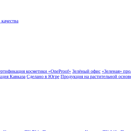
 качества
ертификация косметики «OneProof»
Зелёный офис
«Зеленая» пр
ция Кавказа
Сделано в Югре
Продукция на растительной основ