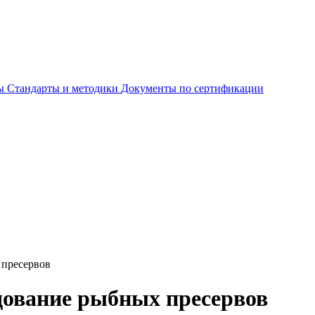
ты
Стандарты и методики
Документы по сертификации
 пресервов
дование рыбных пресервов