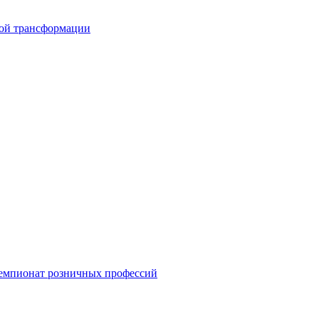
вой трансформации
емпионат розничных профессий