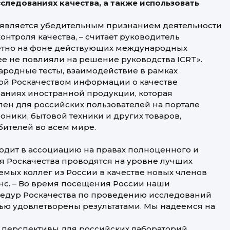
следованиях качества, а также использовать
является убедительным признанием деятельности
нтроля качества, – считает руководитель
аметно на фоне действующих международных
ее не повлияли на решение руководства ICRT».
родные тесты, взаимодействие в рамках
ой Роскачеством информации о качестве
аниях иностранной продукции, которая
пен для российских пользователей на портале
роники, бытовой техники и других товаров,
бителей во всем мире.
ходит в ассоциацию на правах полноценного и
я Роскачества проводятся на уровне лучших
емых коллег из России в качестве новых членов
енс. – Во время посещения России наши
едур Роскачества по проведению исследований
тью удовлетворены результатами. Мы надеемся на
е перспективы для российских лабораторий,