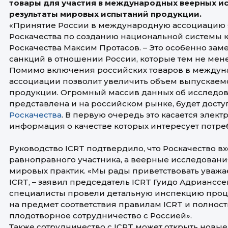
товары для участия в международных веерных ис
результаты мировых испытаний продукции.
«Принятие России в международную ассоциацию 
Роскачества по созданию национальной системы ко
Роскачества Максим Протасов. – Это особенно з
санкций в отношении России, которые тем не мен
Помимо включения российских товаров в междуна
ассоциации позволит увеличить объем выпускаем
продукции. Огромный массив данных об исследов
представлена и на российском рынке, будет досту
Роскачества
. В первую очередь это касается элект
информация о качестве которых интересует потре
Руководство ICRT подтвердило, что Роскачество в
равноправного участника, а веерные исследовани
мировых практик. «Мы рады приветствовать уважа
ICRT, – заявил председатель ICRT Гуидо Адриансс
специалисты провели детальную инспекцию проц
на предмет соответствия правилам ICRT и полнос
плодотворное сотрудничество с Россией».
Также сотрудничество с ICRT может открыть новы