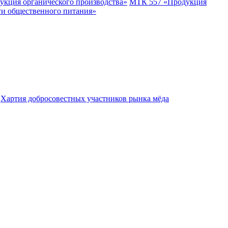
укция органического производства»
МТК 557 «Продукция
ги общественного питания»
Хартия добросовестных участников рынка мёда