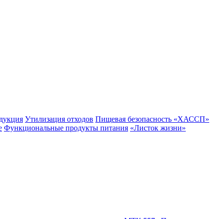
одукция
Утилизация отходов
Пищевая безопасность «ХАССП»
е
Функциональные продукты питания
«Листок жизни»