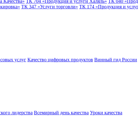
а Качества»
ТК 704 «Продукция и услуги Халяль»
ТК 040 «Прод
ркировка»
ТК 347 «Услуги торговли»
ТК 174 «Продукция и услу
совых услуг
Качество цифровых продуктов
Винный гид России
ского лидерства
Всемирный день качества
Уроки качества