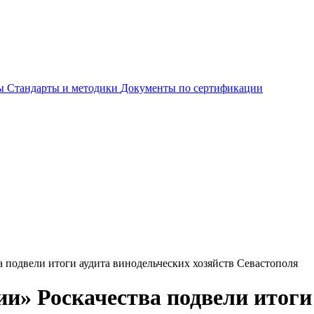
ты
Стандарты и методики
Документы по сертификации
 подвели итоги аудита винодельческих хозяйств Севастополя
и» Роскачества подвели итоги