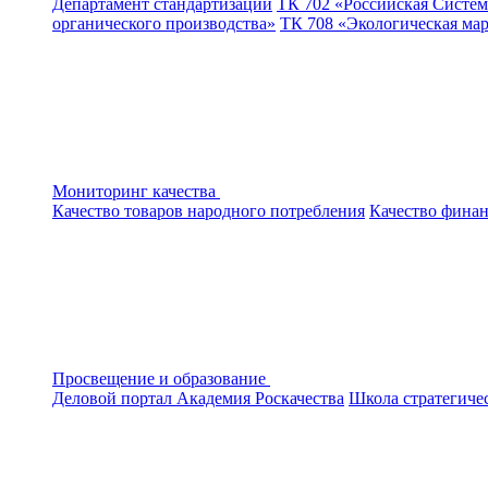
Департамент стандартизации
ТК 702 «Российская Систем
органического производства»
ТК 708 «Экологическая ма
Мониторинг качества
Качество товаров народного потребления
Качество финан
Просвещение и образование
Деловой портал
Академия Роскачества
Школа стратегиче