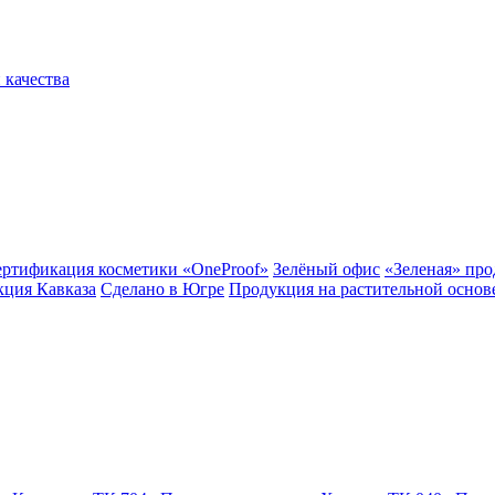
 качества
ертификация косметики «OneProof»
Зелёный офис
«Зеленая» пр
ция Кавказа
Сделано в Югре
Продукция на растительной основ