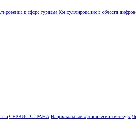
ьтирование в сфере туризма
Консультирование в области цифро
ства
СЕРВИС-СТРАНА
Национальный органический конкурс
Ч