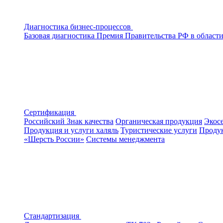
Диагностика бизнес-процессов
Базовая диагностика
Премия Правительства РФ в области
Сертификация
Российский Знак качества
Органическая продукция
Экос
Продукция и услуги халяль
Туристические услуги
Продук
«Шерсть России»
Системы менеджмента
Стандартизация