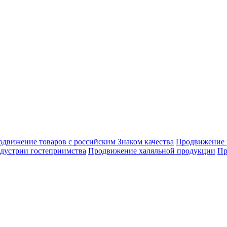
движение товаров с российским Знаком качества
Продвижение 
дустрии гостеприимства
Продвижение халяльной продукции
Пр