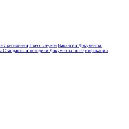
е с регионами
Пресс-служба
Вакансии
Документы
ты
Стандарты и методики
Документы по сертификации