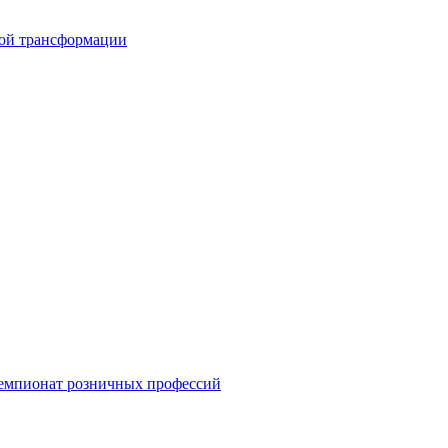
вой трансформации
емпионат розничных профессий