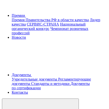
Премии
Премия Правительства РФ в области качества
Лидер
качества
СЕРВИС-СТРАНА
Национальный
органический конкурс
Чемпионат розничных
профессий
Новости
Документы
Учредительные документы
Регламентирующие
документы
Стандарты и методики
Документы
по сертификации
Контакты