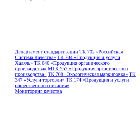
Департамент стандартизации
ТК 702 «Российская
Система Качества»
ТК 704 «Продукция и услуги
Халяль»
ТК 040 «Продукция органического
производства»
МТК 557 «Продукция органического
производства»
ТК 708 «Экологическая маркировка»
ТК
347 «Услуги торговли»
ТК 174 «Продукция и услуги
общественного питания»
Мониторинг качества