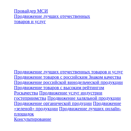
Провайдер МСИ
Продвижение лучших отечественных
товаров и услуг
Продвижение лучших отечественных товаров и услуг
Продвижение товаров с российским Знаком качества
Продвижение российской винодельческой продукции
Продвижение товаров с высоким рейтингом
Роскачества
Продвижение услуг индустрии
гостеприимства
Продвижение халяльной продукции
Продвижение органической продуции
Продвижение
«зеленой» продукции
Продвижение лучших онлайн-
площадок
Консультирование