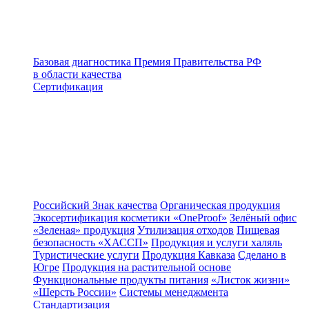
Базовая диагностика
Премия Правительства РФ
в области качества
Сертификация
Российский Знак качества
Органическая продукция
Экосертификация косметики «OneProof»
Зелёный офис
«Зеленая» продукция
Утилизация отходов
Пищевая
безопасность «ХАССП»
Продукция и услуги халяль
Туристические услуги
Продукция Кавказа
Сделано в
Югре
Продукция на растительной основе
Функциональные продукты питания
«Листок жизни»
«Шерсть России»
Системы менеджмента
Стандартизация