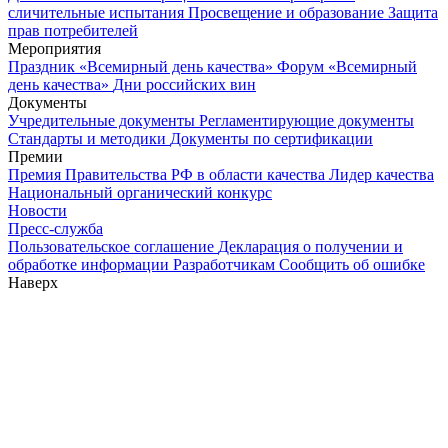
сличительные испытания
Просвещение и образование
Защита
прав потребителей
Мероприятия
Праздник «Всемирный день качества»
Форум «Всемирный
день качества»
Дни российских вин
Документы
Учредительные документы
Регламентирующие документы
Стандарты и методики
Документы по сертификации
Премии
Премия Правительства РФ в области качества
Лидер качества
Национальный органический конкурс
Новости
Пресс-служба
Пользовательское соглашение
Декларация о получении и
обработке информации
Разработчикам
Сообщить об ошибке
Наверх