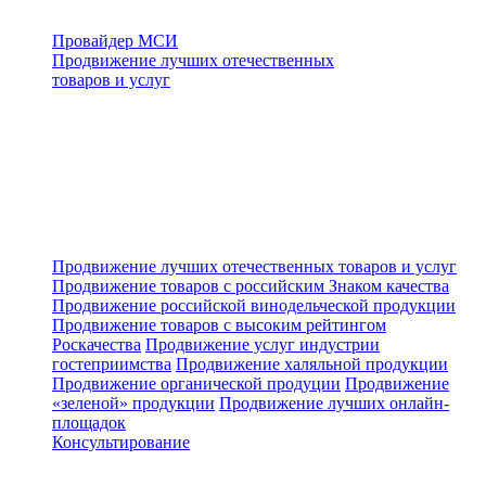
Провайдер МСИ
Продвижение лучших отечественных
товаров и услуг
Продвижение лучших отечественных товаров и услуг
Продвижение товаров с российским Знаком качества
Продвижение российской винодельческой продукции
Продвижение товаров с высоким рейтингом
Роскачества
Продвижение услуг индустрии
гостеприимства
Продвижение халяльной продукции
Продвижение органической продуции
Продвижение
«зеленой» продукции
Продвижение лучших онлайн-
площадок
Консультирование