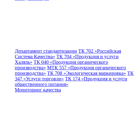
Департамент стандартизации
ТК 702 «Российская
Система Качества»
ТК 704 «Продукция и услуги
Халяль»
ТК 040 «Продукция органического
производства»
МТК 557 «Продукция органического
производства»
ТК 708 «Экологическая маркировка»
ТК
347 «Услуги торговли»
ТК 174 «Продукция и услуги
общественного питания»
Мониторинг качества