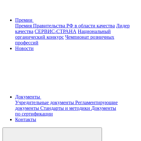
Премии
Премия Правительства РФ в области качества
Лидер
качества
СЕРВИС-СТРАНА
Национальный
органический конкурс
Чемпионат розничных
профессий
Новости
Документы
Учредительные документы
Регламентирующие
документы
Стандарты и методики
Документы
по сертификации
Контакты