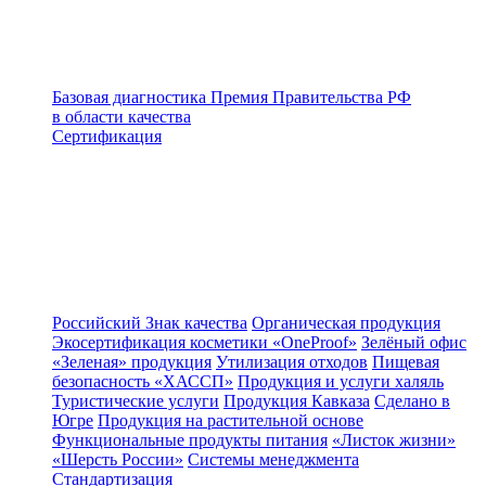
Базовая диагностика
Премия Правительства РФ
в области качества
Сертификация
Российский Знак качества
Органическая продукция
Экосертификация косметики «OneProof»
Зелёный офис
«Зеленая» продукция
Утилизация отходов
Пищевая
безопасность «ХАССП»
Продукция и услуги халяль
Туристические услуги
Продукция Кавказа
Сделано в
Югре
Продукция на растительной основе
Функциональные продукты питания
«Листок жизни»
«Шерсть России»
Системы менеджмента
Стандартизация