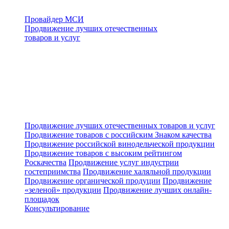
Провайдер МСИ
Продвижение лучших отечественных
товаров и услуг
Продвижение лучших отечественных товаров и услуг
Продвижение товаров с российским Знаком качества
Продвижение российской винодельческой продукции
Продвижение товаров с высоким рейтингом
Роскачества
Продвижение услуг индустрии
гостеприимства
Продвижение халяльной продукции
Продвижение органической продуции
Продвижение
«зеленой» продукции
Продвижение лучших онлайн-
площадок
Консультирование