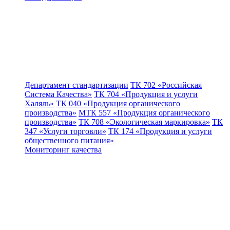
Департамент стандартизации
ТК 702 «Российская
Система Качества»
ТК 704 «Продукция и услуги
Халяль»
ТК 040 «Продукция органического
производства»
МТК 557 «Продукция органического
производства»
ТК 708 «Экологическая маркировка»
ТК
347 «Услуги торговли»
ТК 174 «Продукция и услуги
общественного питания»
Мониторинг качества