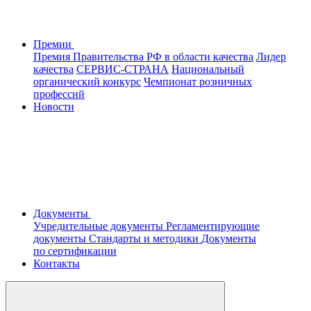
Премии
Премия Правительства РФ в области качества
Лидер
качества
СЕРВИС-СТРАНА
Национальный
органический конкурс
Чемпионат розничных
профессий
Новости
Документы
Учредительные документы
Регламентирующие
документы
Стандарты и методики
Документы
по сертификации
Контакты