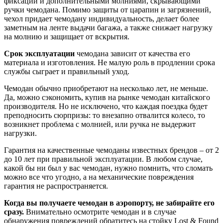
фиксации и дополнительными молниями, скрывающими
ручки чемодана. Помимо защиты от царапин и загрязнений,
чехол придает чемодану индивидуальность, делает более
заметным на ленте выдачи багажа, а также снижает нагрузку
на молнию и защищает от вскрытия.
Срок эксплуатации
чемодана зависит от качества его
материала и изготовления. Не малую роль в продлении срока
службы сыграет и правильный уход.
Чемодан обычно приобретают на несколько лет, не меньше.
Да, можно сэкономить, купив на рынке чемодан китайского
производителя. Но не исключено, что каждая поездка будет
преподносить сюрпризы: то внезапно отвалится колесо, то
возникнет проблема с молнией, или ручка не выдержит
нагрузки.
Гарантия на качественные чемоданы известных брендов – от 2
до 10 лет при правильной эксплуатации. В любом случае,
какой бы ни был у вас чемодан, нужно помнить, что сломать
можно все что угодно, а на механические повреждения
гарантия не распространяется.
Когда вы получаете чемодан в аэропорту, не забирайте его
сразу.
Внимательно осмотрите чемодан и в случае
обнаружения повреждений обратитесь на стойку Lost & Found