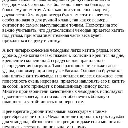
бездорожью. Сами колеса более долговечны благодаря
большему диаметру. А так как они утоплены в корпус,
двухколесный чемодан всегда будет вместительнее: это
особенно важно для ручной клади, так как ее размеры
считают по самым выступающим точкам. Несмотря на это,
важно учитывать, что двухколесный чемодан придется катить
под углом, при этом значительная часть веса будет
приходиться на руку и спину.
А вот четырехколесные чемоданы легко катить рядом, и это
удобно, даже когда багаж тяжелый. Колесики крепятся на дне,
крепление скошено на 45 градусов для правильного
распределения нагрузки. Такое расположение также гасит
удары, например, при погрузке багажа. Однако на брусчатке
или плитке катить чемодан на четырех колесах сложнее: если
поверхность очень неровная, придется наклонять его и катить
за собой, а это приведет к повышенному износу колес.
Многие производители качественных чемоданов используют
сдвоенные колеса, что позволяет обеспечить бо́льшую
плавность и устойчивость при перевозке.
Пренебрегать дополнительными аксессуарами также
пренебрегать не стоит. Чехол позволит продлить срок службы
для чемодана, обезопасить от трещин и даже если молния на
нем «разъедется» вещи не выпадут наружу.