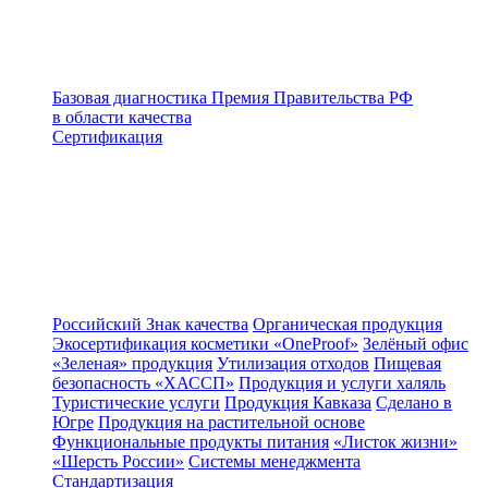
Базовая диагностика
Премия Правительства РФ
в области качества
Сертификация
Российский Знак качества
Органическая продукция
Экосертификация косметики «OneProof»
Зелёный офис
«Зеленая» продукция
Утилизация отходов
Пищевая
безопасность «ХАССП»
Продукция и услуги халяль
Туристические услуги
Продукция Кавказа
Сделано в
Югре
Продукция на растительной основе
Функциональные продукты питания
«Листок жизни»
«Шерсть России»
Системы менеджмента
Стандартизация