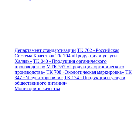
Департамент стандартизации
ТК 702 «Российская
Система Качества»
ТК 704 «Продукция и услуги
Халяль»
ТК 040 «Продукция органического
производства»
МТК 557 «Продукция органического
производства»
ТК 708 «Экологическая маркировка»
ТК
347 «Услуги торговли»
ТК 174 «Продукция и услуги
общественного питания»
Мониторинг качества