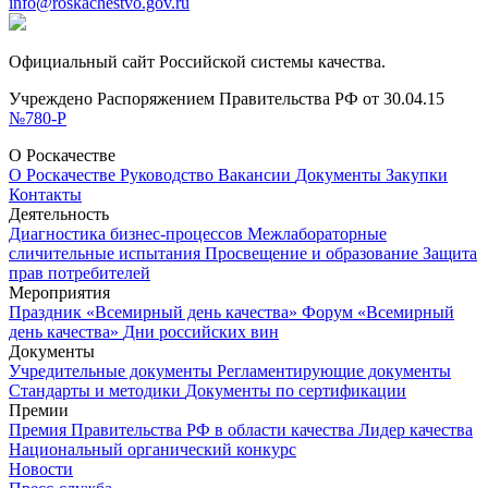
info@roskachestvo.gov.ru
Официальный сайт Российской системы качества.
Учреждено Распоряжением Правительства РФ от 30.04.15
№780-Р
О Роскачестве
О Роскачестве
Руководство
Вакансии
Документы
Закупки
Контакты
Деятельность
Диагностика бизнес-процессов
Межлабораторные
сличительные испытания
Просвещение и образование
Защита
прав потребителей
Мероприятия
Праздник «Всемирный день качества»
Форум «Всемирный
день качества»
Дни российских вин
Документы
Учредительные документы
Регламентирующие документы
Стандарты и методики
Документы по сертификации
Премии
Премия Правительства РФ в области качества
Лидер качества
Национальный органический конкурс
Новости