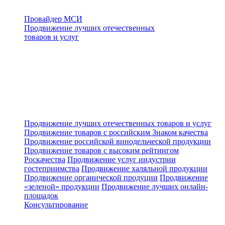
Провайдер МСИ
Продвижение лучших отечественных
товаров и услуг
Продвижение лучших отечественных товаров и услуг
Продвижение товаров с российским Знаком качества
Продвижение российской винодельческой продукции
Продвижение товаров с высоким рейтингом
Роскачества
Продвижение услуг индустрии
гостеприимства
Продвижение халяльной продукции
Продвижение органической продуции
Продвижение
«зеленой» продукции
Продвижение лучших онлайн-
площадок
Консультирование