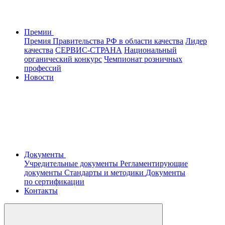
Премии
Премия Правительства РФ в области качества
Лидер
качества
СЕРВИС-СТРАНА
Национальный
органический конкурс
Чемпионат розничных
профессий
Новости
Документы
Учредительные документы
Регламентирующие
документы
Стандарты и методики
Документы
по сертификации
Контакты