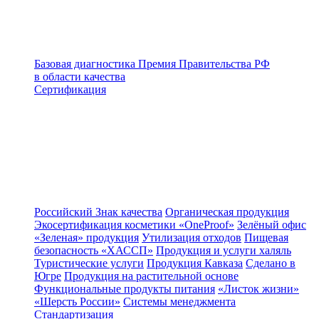
Базовая диагностика
Премия Правительства РФ
в области качества
Сертификация
Российский Знак качества
Органическая продукция
Экосертификация косметики «OneProof»
Зелёный офис
«Зеленая» продукция
Утилизация отходов
Пищевая
безопасность «ХАССП»
Продукция и услуги халяль
Туристические услуги
Продукция Кавказа
Сделано в
Югре
Продукция на растительной основе
Функциональные продукты питания
«Листок жизни»
«Шерсть России»
Системы менеджмента
Стандартизация