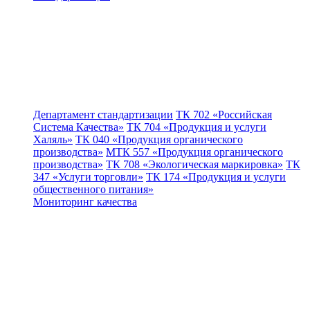
Департамент стандартизации
ТК 702 «Российская
Система Качества»
ТК 704 «Продукция и услуги
Халяль»
ТК 040 «Продукция органического
производства»
МТК 557 «Продукция органического
производства»
ТК 708 «Экологическая маркировка»
ТК
347 «Услуги торговли»
ТК 174 «Продукция и услуги
общественного питания»
Мониторинг качества