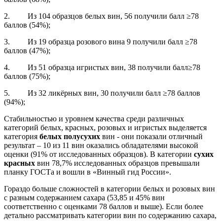
2. Из 104 образцов белых вин, 56 получили балл ≥78
баллов (54%);
3. Из 19 образца розового вина 9 получили балл ≥78
баллов (47%);
4. Из 51 образца игристых вин, 38 получили балл≥78
баллов (75%);
5. Из 32 ликёрных вин, 30 получили балл ≥78 баллов
(94%);
Стабильностью и уровнем качества среди различных
категорий белых, красных, розовых и игристых выделяется
категория
белых полусухих
вин - они показали отличный
результат – 10 из 11 вин оказались обладателями высокой
оценки (91% от исследованных образцов). В категории
сухих
красных
вин 78,7% исследованных образцов превышали
планку ГОСТа и вошли в «Винный гид России».
Гораздо больше сложностей в категории белых и розовых вин
с разным содержанием сахара (53,85 и 45% вин
соответственно с оценками 78 баллов и выше). Если более
детально рассматривать категории вин по содержанию сахара,