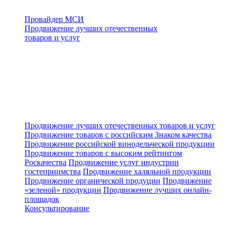
Провайдер МСИ
Продвижение лучших отечественных
товаров и услуг
Продвижение лучших отечественных товаров и услуг
Продвижение товаров с российским Знаком качества
Продвижение российской винодельческой продукции
Продвижение товаров с высоким рейтингом
Роскачества
Продвижение услуг индустрии
гостеприимства
Продвижение халяльной продукции
Продвижение органической продуции
Продвижение
«зеленой» продукции
Продвижение лучших онлайн-
площадок
Консультирование