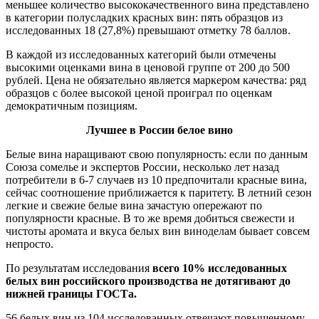
меньшее количество высококачественного вина представлено
в категории полусладких красных вин: пять образцов из
исследованных 18 (27,8%) превышают отметку 78 баллов.
В каждой из исследованных категорий были отмечены
высокими оценками вина в ценовой группе от 200 до 500
рублей. Цена не обязательно является маркером качества: ряд
образцов с более высокой ценой проиграл по оценкам
демократичным позициям.
Лучшее в России белое вино
Белые вина наращивают свою популярность: если по данным
Союза сомелье и экспертов России, несколько лет назад
потребители в 6-7 случаев из 10 предпочитали красные вина,
сейчас соотношение приближается к паритету. В летний сезон
легкие и свежие белые вина зачастую опережают по
популярности красные. В то же время добиться свежести и
чистоты аромата и вкуса белых вин виноделам бывает совсем
непросто.
По результатам исследования
всего 10% исследованных
белых вин российского производства не дотягивают до
нижней границы ГОСТа.
56 белых вин из 104 исследованных отвечают повышенному