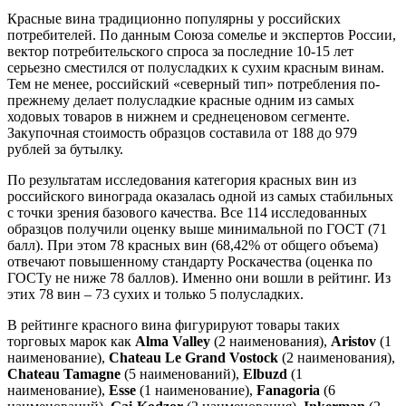
Красные вина традиционно популярны у российских
потребителей. По данным Союза сомелье и экспертов России,
вектор потребительского спроса за последние 10-15 лет
серьезно сместился от полусладких к сухим красным винам.
Тем не менее, российский «северный тип» потребления по-
прежнему делает полусладкие красные одним из самых
ходовых товаров в нижнем и среднеценовом сегменте.
Закупочная стоимость образцов составила от 188 до 979
рублей за бутылку.
По результатам исследования категория красных вин из
российского винограда оказалась одной из самых стабильных
с точки зрения базового качества. Все 114 исследованных
образцов получили оценку выше минимальной по ГОСТ (71
балл). При этом 78 красных вин (68,42% от общего объема)
отвечают повышенному стандарту Роскачества (оценка по
ГОСТу не ниже 78 баллов). Именно они вошли в рейтинг. Из
этих 78 вин – 73 сухих и только 5 полусладких.
В рейтинге красного вина фигурируют товары таких
торговых марок как
Alma Valley
(2 наименования),
Aristov
(1
наименование),
Chateau Le Grand
Vostock
(2 наименования),
Chateau Tamagne
(5 наименований),
Elbuzd
(1
наименование),
Esse
(1 наименование),
Fanagoria
(6