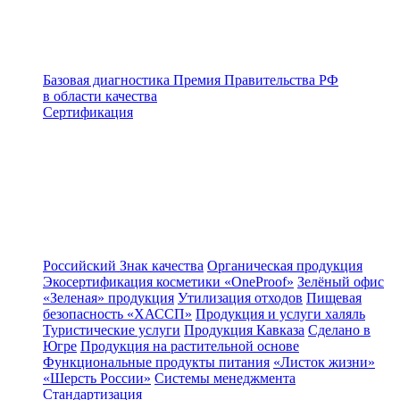
Базовая диагностика
Премия Правительства РФ
в области качества
Сертификация
Российский Знак качества
Органическая продукция
Экосертификация косметики «OneProof»
Зелёный офис
«Зеленая» продукция
Утилизация отходов
Пищевая
безопасность «ХАССП»
Продукция и услуги халяль
Туристические услуги
Продукция Кавказа
Сделано в
Югре
Продукция на растительной основе
Функциональные продукты питания
«Листок жизни»
«Шерсть России»
Системы менеджмента
Стандартизация