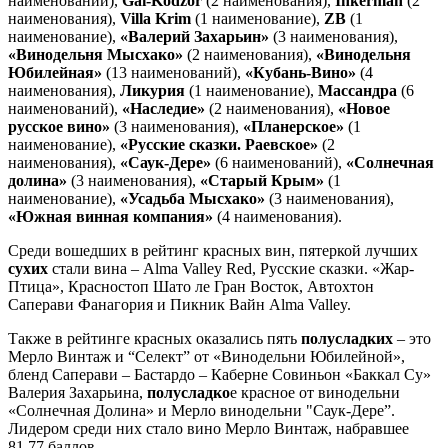
наименований),
Gai-Kodzor
(2 наименования),
Inkerman
(2
наименования),
Villa Krim
(1 наименование),
ZB
(1
наименование),
«Валерий Захарьин»
(3 наименования),
«Винодельня Мысхако»
(2 наименования),
«Винодельня
Юбилейная»
(13 наименований),
«Кубань-Вино»
(4
наименования),
Ликурия
(1 наименование),
Массандра
(6
наименований),
«Наследие»
(2 наименования),
«Новое
русское вино»
(3 наименования),
«Планерское»
(1
наименование),
«Русские сказки. Раевское»
(2
наименования),
«Саук-Дере»
(6 наименований),
«Солнечная
долина»
(3 наименования),
«Старый Крым»
(1
наименование),
«Усадьба Мысхако»
(3 наименования),
«Южная винная компания»
(4 наименования).
Среди вошедших в рейтинг красных вин, пятеркой лучших
сухих
стали вина – Alma Valley Red, Русские сказки. «Жар-
Птица», Красностоп Шато ле Гран Восток, Автохтон
Саперави Фанагория и Пикник Вайн Alma Valley.
Также в рейтинге красных оказались пять
полусладких
– это
Мерло Винтаж и “Селект” от «Винодельни Юбилейной»,
бленд Саперави – Бастардо – Каберне Совиньон «Баккал Су»
Валерия Захарьина,
полусладко
е красное от винодельни
«Солнечная Долина» и Мерло винодельни "Саук-Дере”.
Лидером среди них стало вино Мерло Винтаж, набравшее
81,77 баллов.