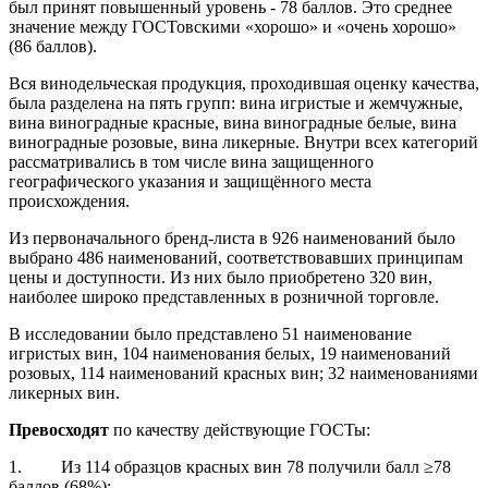
был принят повышенный уровень - 78 баллов. Это среднее
значение между ГОСТовскими «хорошо» и «очень хорошо»
(86 баллов).
Вся винодельческая продукция, проходившая оценку качества,
была разделена на пять групп: вина игристые и жемчужные,
вина виноградные красные, вина виноградные белые, вина
виноградные розовые, вина ликерные. Внутри всех категорий
рассматривались в том числе вина защищенного
географического указания и защищённого места
происхождения.
Из первоначального бренд-листа в 926 наименований было
выбрано 486 наименований, соответствовавших принципам
цены и доступности. Из них было приобретено 320 вин,
наиболее широко представленных в розничной торговле.
В исследовании было представлено 51 наименование
игристых вин, 104 наименования белых, 19 наименований
розовых, 114 наименований красных вин; 32 наименованиями
ликерных вин.
Превосходят
по качеству действующие ГОСТы:
1. Из 114 образцов красных вин 78 получили балл ≥78
баллов (68%);