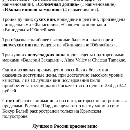
наименований),
«Солнечная долина»
(1 наименование),
«Южная винная компания»
(4 наименования).
Тройка лучших
сухих вин
, вошедшие в рейтинг, произведена
винодельнями «Фанагория», «Солнечная долина» и
«Винодельня Юбилейная».
Три образца с наиболее высокими баллами в категории
полусухих вин
выпущены на «Винодельне Юбилейная».
Три лучших
полусладких вина
произведены под торговыми
марками «Валерий Захарьин», Alma Valley и Chateau Tamagne.
Одним из явных преимуществ российских белых вин
оказались доступные цены, при достаточно высоком уровне
качества. 7 из 10 лучших вин исследования были
приобретены закупщиками Роскачества по цене от 234 до 342
рублей.
Стоит обратить внимание и на сорта, которых не встретишь за
пределами России. Шардоне делают по всему миру, а сорт
Кокур Белый распространен только на Крымском
полуострове.
Лучшее в России красное вино