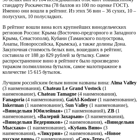
стандарту Роскачества (78 баллов из 100 по оценке ГОСТ).
Именно они вошли в рейтинг. Из этих 56 вин – 36 сухих, 10 –
полусухих, 10 полусладких.
В рейтинг вошли вина всех крупнейших винодельческих
регионов России: Крыма (Восточно-предгорного и Западного
Крыма, Севастополя), Кубани (Таманского полуострова,
Анапы, Новороссийска, Крымска), а также долины Дона.
Закупочная стоимость белых вин, вошедших в рейтинг,
составила от 188 до 829 рублей за бутылку. Самое
распространенное вино в рейтинге было произведено
тиражом полмиллиона бутылок, самое малотиражное в
количестве 15 615 бутылок.
Лучшим российским белым вином названы вина:
Alma Valley
(3 наименования),
Chateau Le Grand Vostock
(1
наименование),
Chateau Tamagne
(4 наименования),
Fanagoria
(4 наименования),
GaiAI-Kodzor
(1 наименование),
Inkerman
(1 наименование),
Sun Valley
(1 наименование),
«Винодельня Юбилейная»
(17 наименований),
ZB
(1
наименование),
«Валерий Захарьин»
(3 наименования),
«Винодельня Ведерников»
(2 наименования),
«Винодельня
Мысхако»
(1 наименование),
«Кубань Вино»
(3
наименования),
«Ликурия»
(2 наименования),
«Новое
русское вино»
(2 наименования),
«Саук-Дере»
(5