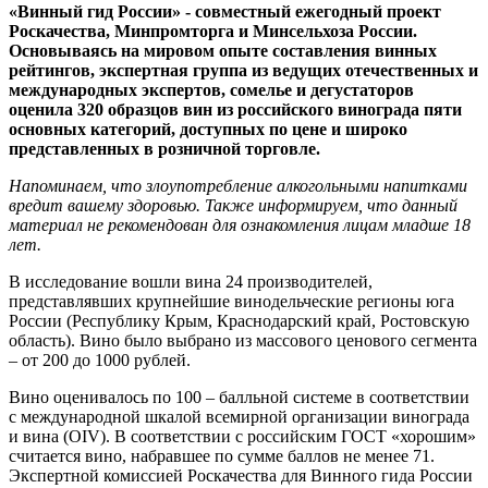
«Винный гид России» - совместный ежегодный проект
Роскачества, Минпромторга и Минсельхоза России.
Основываясь на мировом опыте составления винных
рейтингов, экспертная группа из ведущих отечественных и
международных экспертов, сомелье и дегустаторов
оценила 320 образцов вин из российского винограда пяти
основных категорий, доступных по цене и широко
представленных в розничной торговле.
Напоминаем, что злоупотребление алкогольными напитками
вредит вашему здоровью. Также информируем, что данный
материал не рекомендован для ознакомления лицам младше 18
лет.
В исследование вошли вина 24 производителей,
представлявших крупнейшие винодельческие регионы юга
России (Республику Крым, Краснодарский край, Ростовскую
область). Вино было выбрано из массового ценового сегмента
– от 200 до 1000 рублей.
Вино оценивалось по 100 – балльной системе в соответствии
с международной шкалой всемирной организации винограда
и вина (OIV). В соответствии с российским ГОСТ «хорошим»
считается вино, набравшее по сумме баллов не менее 71.
Экспертной комиссией Роскачества для Винного гида России