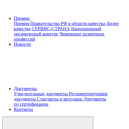
Премии
Премия Правительства РФ в области качества
Лидер
качества
СЕРВИС-СТРАНА
Национальный
органический конкурс
Чемпионат розничных
профессий
Новости
Документы
Учредительные документы
Регламентирующие
документы
Стандарты и методики
Документы
по сертификации
Контакты