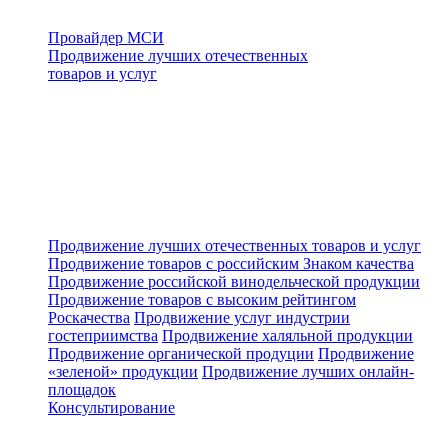
Провайдер МСИ
Продвижение лучших отечественных
товаров и услуг
Продвижение лучших отечественных товаров и услуг
Продвижение товаров с российским Знаком качества
Продвижение российской винодельческой продукции
Продвижение товаров с высоким рейтингом
Роскачества
Продвижение услуг индустрии
гостеприимства
Продвижение халяльной продукции
Продвижение органической продуции
Продвижение
«зеленой» продукции
Продвижение лучших онлайн-
площадок
Консультирование