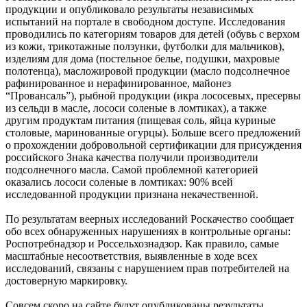
продукции и опубликовало результаты независимых
испытаний на портале в свободном доступе. Исследования
проводились по категориям товаров для детей (обувь с верхом
из кожи, трикотажные ползунки, футболки для мальчиков),
изделиям для дома (постельное белье, подушки, махровые
полотенца), масложировой продукции (масло подсолнечное
рафинированное и нерафинированное, майонез
“Провансаль”), рыбной продукции (икра лососевых, пресервы
из сельди в масле, лососи соленые в ломтиках), а также
другим продуктам питания (пищевая соль, яйца куриные
столовые, маринованные огурцы). Больше всего предложений
о прохождении добровольной сертификации для присуждения
российского Знака качества получили производители
подсолнечного масла. Самой проблемной категорией
оказались лососи соленые в ломтиках: 90% всей
исследованной продукции признана некачественной.
По результатам веерных исследований Роскачество сообщает
обо всех обнаруженных нарушениях в контрольные органы:
Роспотребнадзор и Россельхознадзор. Как правило, самые
масштабные несоответствия, выявленные в ходе всех
исследований, связаны с нарушением прав потребителей на
достоверную маркировку.
Совсем скоро на сайте будут опубликованы результаты