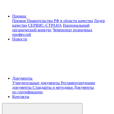
Премии
Премия Правительства РФ в области качества
Лидер
качества
СЕРВИС-СТРАНА
Национальный
органический конкурс
Чемпионат розничных
профессий
Новости
Документы
Учредительные документы
Регламентирующие
документы
Стандарты и методики
Документы
по сертификации
Контакты