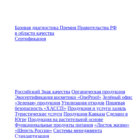
Базовая диагностика
Премия Правительства РФ
в области качества
Сертификация
Российский Знак качества
Органическая продукция
Экосертификация косметики «OneProof»
Зелёный офис
«Зеленая» продукция
Утилизация отходов
Пищевая
безопасность «ХАССП»
Продукция и услуги халяль
Туристические услуги
Продукция Кавказа
Сделано в
Югре
Продукция на растительной основе
Функциональные продукты питания
«Листок жизни»
«Шерсть России»
Системы менеджмента
Стандартизация