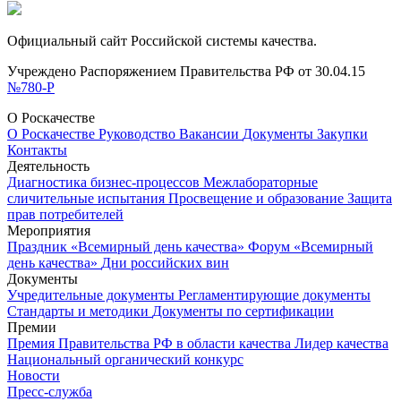
Официальный сайт Российской системы качества.
Учреждено Распоряжением Правительства РФ от 30.04.15
№780-Р
О Роскачестве
О Роскачестве
Руководство
Вакансии
Документы
Закупки
Контакты
Деятельность
Диагностика бизнес-процессов
Межлабораторные
сличительные испытания
Просвещение и образование
Защита
прав потребителей
Мероприятия
Праздник «Всемирный день качества»
Форум «Всемирный
день качества»
Дни российских вин
Документы
Учредительные документы
Регламентирующие документы
Стандарты и методики
Документы по сертификации
Премии
Премия Правительства РФ в области качества
Лидер качества
Национальный органический конкурс
Новости
Пресс-служба