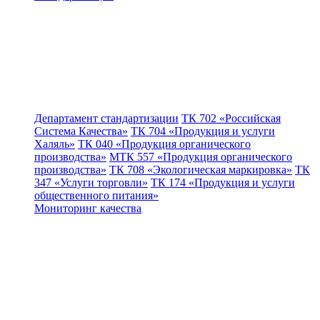
Департамент стандартизации
ТК 702 «Российская
Система Качества»
ТК 704 «Продукция и услуги
Халяль»
ТК 040 «Продукция органического
производства»
МТК 557 «Продукция органического
производства»
ТК 708 «Экологическая маркировка»
ТК
347 «Услуги торговли»
ТК 174 «Продукция и услуги
общественного питания»
Мониторинг качества