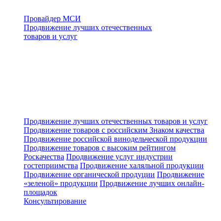
Провайдер МСИ
Продвижение лучших отечественных
товаров и услуг
Продвижение лучших отечественных товаров и услуг
Продвижение товаров с российским Знаком качества
Продвижение российской винодельческой продукции
Продвижение товаров с высоким рейтингом
Роскачества
Продвижение услуг индустрии
гостеприимства
Продвижение халяльной продукции
Продвижение органической продуции
Продвижение
«зеленой» продукции
Продвижение лучших онлайн-
площадок
Консультирование