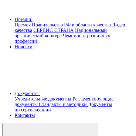
Премии
Премия Правительства РФ в области качества
Лидер
качества
СЕРВИС-СТРАНА
Национальный
органический конкурс
Чемпионат розничных
профессий
Новости
Документы
Учредительные документы
Регламентирующие
документы
Стандарты и методики
Документы
по сертификации
Контакты