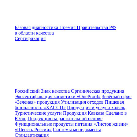
Базовая диагностика
Премия Правительства РФ
в области качества
Сертификация
Российский Знак качества
Органическая продукция
Экосертификация косметики «OneProof»
Зелёный офис
«Зеленая» продукция
Утилизация отходов
Пищевая
безопасность «ХАССП»
Продукция и услуги халяль
Туристические услуги
Продукция Кавказа
Сделано в
Югре
Продукция на растительной основе
Функциональные продукты питания
«Листок жизни»
«Шерсть России»
Системы менеджмента
Стандартизация