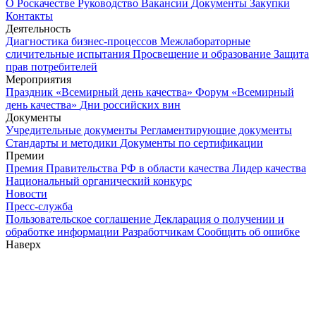
О Роскачестве
Руководство
Вакансии
Документы
Закупки
Контакты
Деятельность
Диагностика бизнес-процессов
Межлабораторные
сличительные испытания
Просвещение и образование
Защита
прав потребителей
Мероприятия
Праздник «Всемирный день качества»
Форум «Всемирный
день качества»
Дни российских вин
Документы
Учредительные документы
Регламентирующие документы
Стандарты и методики
Документы по сертификации
Премии
Премия Правительства РФ в области качества
Лидер качества
Национальный органический конкурс
Новости
Пресс-служба
Пользовательское соглашение
Декларация о получении и
обработке информации
Разработчикам
Сообщить об ошибке
Наверх