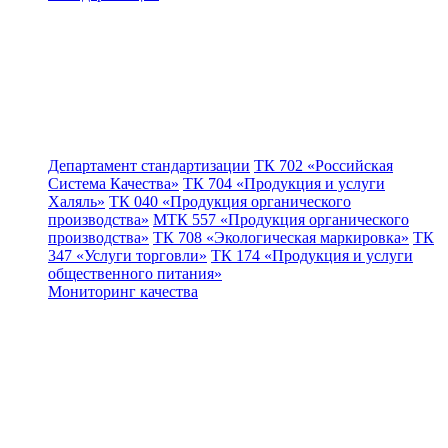
Департамент стандартизации
ТК 702 «Российская
Система Качества»
ТК 704 «Продукция и услуги
Халяль»
ТК 040 «Продукция органического
производства»
МТК 557 «Продукция органического
производства»
ТК 708 «Экологическая маркировка»
ТК
347 «Услуги торговли»
ТК 174 «Продукция и услуги
общественного питания»
Мониторинг качества