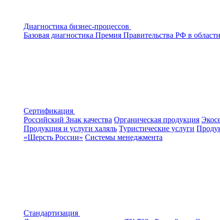
Диагностика бизнес-процессов
Базовая диагностика
Премия Правительства РФ в области
Сертификация
Российский Знак качества
Органическая продукция
Экос
Продукция и услуги халяль
Туристические услуги
Продук
«Шерсть России»
Системы менеджмента
Стандартизация