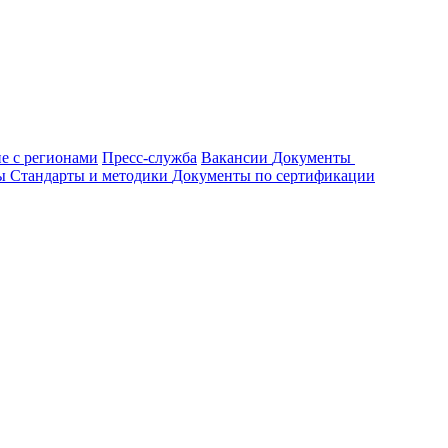
е с регионами
Пресс-служба
Вакансии
Документы
ты
Стандарты и методики
Документы по сертификации