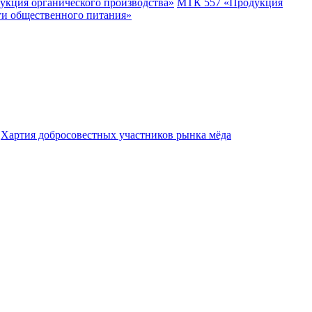
укция органического производства»
МТК 557 «Продукция
ги общественного питания»
Хартия добросовестных участников рынка мёда