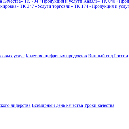
а Качества»
ТК 704 «Продукция и услуги Халяль»
ТК 040 «Прод
ркировка»
ТК 347 «Услуги торговли»
ТК 174 «Продукция и услу
совых услуг
Качество цифровых продуктов
Винный гид России
ского лидерства
Всемирный день качества
Уроки качества