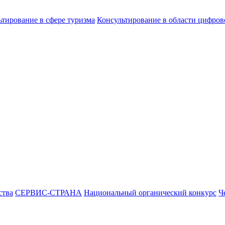
ьтирование в сфере туризма
Консультирование в области цифро
ства
СЕРВИС-СТРАНА
Национальный органический конкурс
Ч