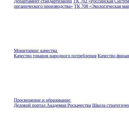
Департамент стандартизации
ТК 702 «Российская Систем
органического производства»
ТК 708 «Экологическая ма
Мониторинг качества
Качество товаров народного потребления
Качество финан
Просвещение и образование
Деловой портал
Академия Роскачества
Школа стратегиче