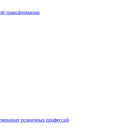
вой трансформации
емпионат розничных профессий