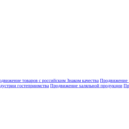
движение товаров с российским Знаком качества
Продвижение 
дустрии гостеприимства
Продвижение халяльной продукции
Пр