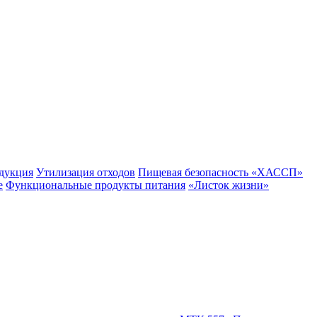
одукция
Утилизация отходов
Пищевая безопасность «ХАССП»
е
Функциональные продукты питания
«Листок жизни»