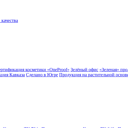
 качества
ертификация косметики «OneProof»
Зелёный офис
«Зеленая» пр
ция Кавказа
Сделано в Югре
Продукция на растительной основ