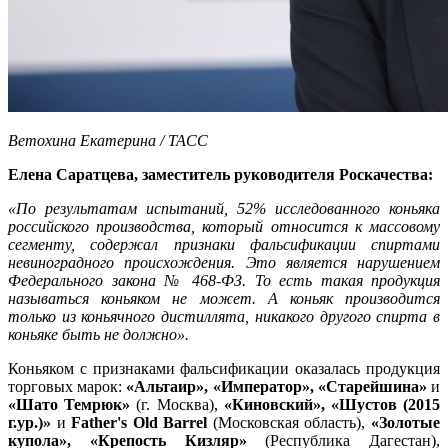
Ветохина Екатерина / ТАСС
Елена Саратцева, заместитель руководителя Роскачества:
«По результатам испытаний, 52% исследованного коньяка
российского производства, который относится к массовому
сегменту, содержал признаки фальсификации спиртами
невиноградного происхождения. Это является нарушением
Федерального закона № 468-ФЗ. То есть такая продукция
называться коньяком не может. А коньяк производится
только из коньячного дистиллята, никакого другого спирта в
коньяке быть не должно».
Коньяком с признаками фальсификации оказалась продукция
торговых марок:
«Альтаир», «Император», «Старейшина»
и
«Шато Темрюк»
(г. Москва),
«Киновский», «Шустов (2015
г.ур.)»
и
Father's Old Barrel
(Московская область),
«Золотые
купола», «Крепость Кизляр»
(Республика Дагестан),