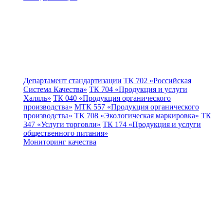
Департамент стандартизации
ТК 702 «Российская
Система Качества»
ТК 704 «Продукция и услуги
Халяль»
ТК 040 «Продукция органического
производства»
МТК 557 «Продукция органического
производства»
ТК 708 «Экологическая маркировка»
ТК
347 «Услуги торговли»
ТК 174 «Продукция и услуги
общественного питания»
Мониторинг качества