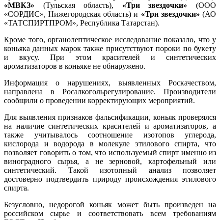
«МВКЗ»
(Тульская область),
«Три звездочки»
(ООО
«СОРДИС», Нижегородская область) и
«Три звездочки»
(АО
«ТАТСПИРТПРОМ», Республика Татарстан).
Кроме того, органолептическое исследование показало, что у
коньяка данных марок также присутствуют пороки по букету
и вкусу. При этом красителей и синтетических
ароматизаторов в коньяке не обнаружено.
Информация о нарушениях, выявленных Роскачеством,
направлена в Росалкогольрегулирование. Производители
сообщили о проведении корректирующих мероприятий.
Для выявления признаков фальсификации, коньяк проверялся
на наличие синтетических красителей и ароматизаторов, а
также учитывалось соотношение изотопов углерода,
кислорода и водорода в молекуле этилового спирта, что
позволяет говорить о том, что используемый спирт именно из
виноградного сырья, а не зерновой, картофельный или
синтетический. Такой изотопный анализ позволяет
достоверно подтвердить природу происхождения этилового
спирта.
Безусловно, недорогой коньяк может быть произведен на
российском сырье и соответствовать всем требованиям