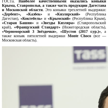
ГОСТа.
Наиболее качественными оказались коньяки
Крыма, Ставрополья, а также часть продукции Дагестана
и Московской области
. Это коньяки трехлетней выдержки:
«Дербент», «Казбек»
и
«Кизлярский»
(Республика
Дагестан),
«Коктебель»
и
«Крымский»
(Республика Крым),
«Старая Башня»
и
«Звезды Кизляра»
(Ставропольский
край),
«Французский Стандарт»
(Нижегородская область),
«Черноморский 3 Звёздочки»
,
«Шустов (2017 г.ур.)»
, а
также коньяк пятилетней выдержки
Monte Choco
(все —
Московская область).