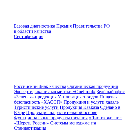
Базовая диагностика
Премия Правительства РФ
в области качества
Сертификация
Российский Знак качества
Органическая продукция
Экосертификация косметики «OneProof»
Зелёный офис
«Зеленая» продукция
Утилизация отходов
Пищевая
безопасность «ХАССП»
Продукция и услуги халяль
Туристические услуги
Продукция Кавказа
Сделано в
Югре
Продукция на растительной основе
Функциональные продукты питания
«Листок жизни»
«Шерсть России»
Системы менеджмента
Стандартизация