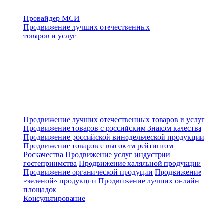
Провайдер МСИ
Продвижение лучших отечественных
товаров и услуг
Продвижение лучших отечественных товаров и услуг
Продвижение товаров с российским Знаком качества
Продвижение российской винодельческой продукции
Продвижение товаров с высоким рейтингом
Роскачества
Продвижение услуг индустрии
гостеприимства
Продвижение халяльной продукции
Продвижение органической продуции
Продвижение
«зеленой» продукции
Продвижение лучших онлайн-
площадок
Консультирование