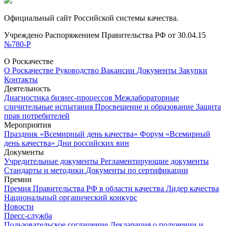
Официальный сайт Российской системы качества.
Учреждено Распоряжением Правительства РФ от 30.04.15
№780-Р
О Роскачестве
О Роскачестве
Руководство
Вакансии
Документы
Закупки
Контакты
Деятельность
Диагностика бизнес-процессов
Межлабораторные
сличительные испытания
Просвещение и образование
Защита
прав потребителей
Мероприятия
Праздник «Всемирный день качества»
Форум «Всемирный
день качества»
Дни российских вин
Документы
Учредительные документы
Регламентирующие документы
Стандарты и методики
Документы по сертификации
Премии
Премия Правительства РФ в области качества
Лидер качества
Национальный органический конкурс
Новости
Пресс-служба
Пользовательское соглашение
Декларация о получении и