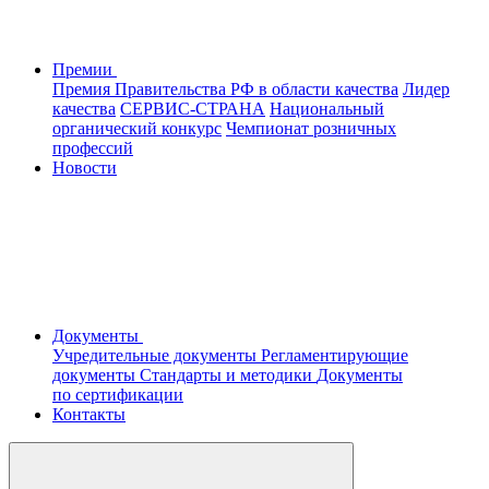
Премии
Премия Правительства РФ в области качества
Лидер
качества
СЕРВИС-СТРАНА
Национальный
органический конкурс
Чемпионат розничных
профессий
Новости
Документы
Учредительные документы
Регламентирующие
документы
Стандарты и методики
Документы
по сертификации
Контакты