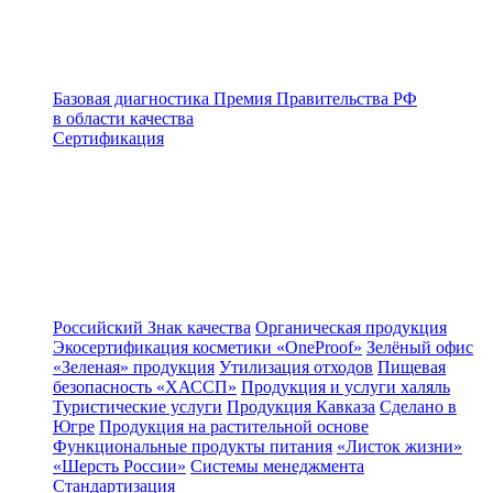
Базовая диагностика
Премия Правительства РФ
в области качества
Сертификация
Российский Знак качества
Органическая продукция
Экосертификация косметики «OneProof»
Зелёный офис
«Зеленая» продукция
Утилизация отходов
Пищевая
безопасность «ХАССП»
Продукция и услуги халяль
Туристические услуги
Продукция Кавказа
Сделано в
Югре
Продукция на растительной основе
Функциональные продукты питания
«Листок жизни»
«Шерсть России»
Системы менеджмента
Стандартизация