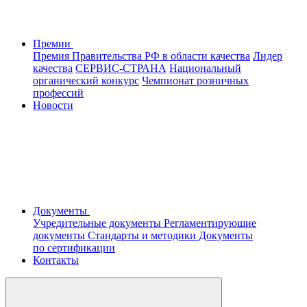
Премии
Премия Правительства РФ в области качества
Лидер
качества
СЕРВИС-СТРАНА
Национальный
органический конкурс
Чемпионат розничных
профессий
Новости
Документы
Учредительные документы
Регламентирующие
документы
Стандарты и методики
Документы
по сертификации
Контакты