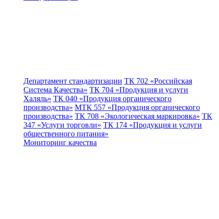
Департамент стандартизации
ТК 702 «Российская
Система Качества»
ТК 704 «Продукция и услуги
Халяль»
ТК 040 «Продукция органического
производства»
МТК 557 «Продукция органического
производства»
ТК 708 «Экологическая маркировка»
ТК
347 «Услуги торговли»
ТК 174 «Продукция и услуги
общественного питания»
Мониторинг качества