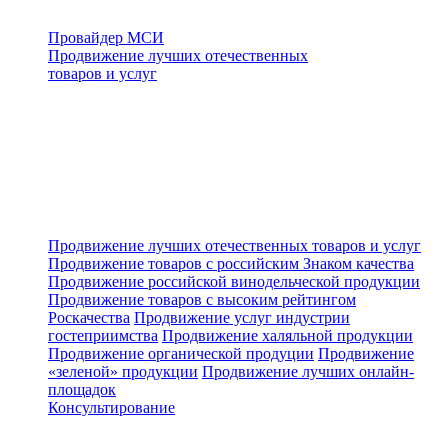
Провайдер МСИ
Продвижение лучших отечественных
товаров и услуг
Продвижение лучших отечественных товаров и услуг
Продвижение товаров с российским Знаком качества
Продвижение российской винодельческой продукции
Продвижение товаров с высоким рейтингом
Роскачества
Продвижение услуг индустрии
гостеприимства
Продвижение халяльной продукции
Продвижение органической продуции
Продвижение
«зеленой» продукции
Продвижение лучших онлайн-
площадок
Консультирование