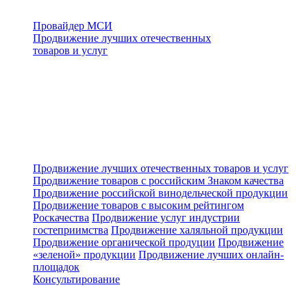
Провайдер МСИ
Продвижение лучших отечественных
товаров и услуг
Продвижение лучших отечественных товаров и услуг
Продвижение товаров с российским Знаком качества
Продвижение российской винодельческой продукции
Продвижение товаров с высоким рейтингом
Роскачества
Продвижение услуг индустрии
гостеприимства
Продвижение халяльной продукции
Продвижение органической продуции
Продвижение
«зеленой» продукции
Продвижение лучших онлайн-
площадок
Консультирование