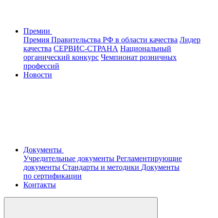
Премии
Премия Правительства РФ в области качества
Лидер
качества
СЕРВИС-СТРАНА
Национальный
органический конкурс
Чемпионат розничных
профессий
Новости
Документы
Учредительные документы
Регламентирующие
документы
Стандарты и методики
Документы
по сертификации
Контакты