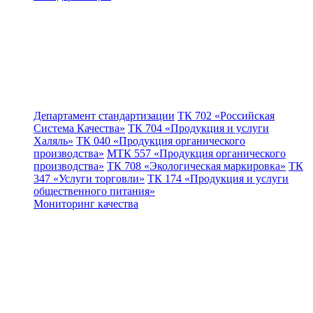
Департамент стандартизации
ТК 702 «Российская
Система Качества»
ТК 704 «Продукция и услуги
Халяль»
ТК 040 «Продукция органического
производства»
МТК 557 «Продукция органического
производства»
ТК 708 «Экологическая маркировка»
ТК
347 «Услуги торговли»
ТК 174 «Продукция и услуги
общественного питания»
Мониторинг качества