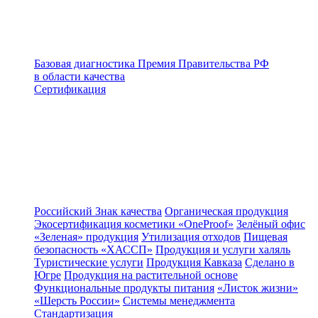
Базовая диагностика
Премия Правительства РФ
в области качества
Сертификация
Российский Знак качества
Органическая продукция
Экосертификация косметики «OneProof»
Зелёный офис
«Зеленая» продукция
Утилизация отходов
Пищевая
безопасность «ХАССП»
Продукция и услуги халяль
Туристические услуги
Продукция Кавказа
Сделано в
Югре
Продукция на растительной основе
Функциональные продукты питания
«Листок жизни»
«Шерсть России»
Системы менеджмента
Стандартизация