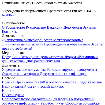
Официальный сайт Российской системы качества.
Учреждено Распоряжением Правительства РФ от 30.04.15
№780-Р
О Роскачестве
О Роскачестве
Руководство
Вакансии
Документы
Закупки
Контакты
Деятельность
Диагностика бизнес-процессов
Межлабораторные
сличительные испытания
Просвещение и образование
Защита
прав потребителей
Мероприятия
Праздник «Всемирный день качества»
Форум «Всемирный
день качества»
Дни российских вин
Документы
Учредительные документы
Регламентирующие документы
Стандарты и методики
Документы по сертификации
Премии
Премия Правительства РФ в области качества
Лидер качества
Национальный органический конкурс
Новости
Пресс-служба
Пользовательское соглашение
Декларация о получении и
обработке информации
Разработчикам
Сообщить об ошибке