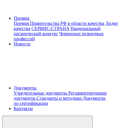
Премии
Премия Правительства РФ в области качества
Лидер
качества
СЕРВИС-СТРАНА
Национальный
органический конкурс
Чемпионат розничных
профессий
Новости
Документы
Учредительные документы
Регламентирующие
документы
Стандарты и методики
Документы
по сертификации
Контакты