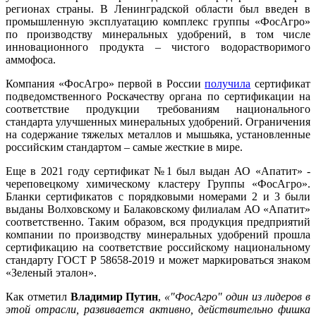
регионах страны. В Ленинградской области был введен в
промышленную эксплуатацию комплекс группы «ФосАгро»
по производству минеральных удобрений, в том числе
инновационного продукта – чистого водорастворимого
аммофоса.
Компания «ФосАгро» первой в России
получила
сертификат
подведомственного Роскачеству органа по сертификации на
соответствие продукции требованиям национального
стандарта улучшенных минеральных удобрений. Ограничения
на содержание тяжелых металлов и мышьяка, установленные
российским стандартом – самые жесткие в мире.
Еще в 2021 году сертификат №1 был выдан АО «Апатит» -
череповецкому химическому кластеру Группы «ФосАгро».
Бланки сертификатов с порядковыми номерами 2 и 3 были
выданы Волховскому и Балаковскому филиалам АО «Апатит»
соответственно. Таким образом, вся продукция предприятий
компании по производству минеральных удобрений прошла
сертификацию на соответствие российскому национальному
стандарту ГОСТ Р 58658-2019 и может маркироваться знаком
«Зеленый эталон».
Как отметил
Владимир Путин
,
«"ФосАгро" один из лидеров в
этой отрасли, развивается активно, действительно фишка