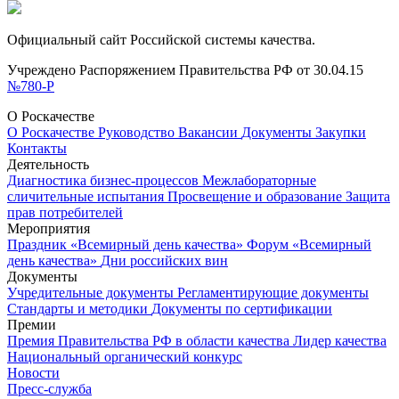
Официальный сайт Российской системы качества.
Учреждено Распоряжением Правительства РФ от 30.04.15
№780-Р
О Роскачестве
О Роскачестве
Руководство
Вакансии
Документы
Закупки
Контакты
Деятельность
Диагностика бизнес-процессов
Межлабораторные
сличительные испытания
Просвещение и образование
Защита
прав потребителей
Мероприятия
Праздник «Всемирный день качества»
Форум «Всемирный
день качества»
Дни российских вин
Документы
Учредительные документы
Регламентирующие документы
Стандарты и методики
Документы по сертификации
Премии
Премия Правительства РФ в области качества
Лидер качества
Национальный органический конкурс
Новости
Пресс-служба