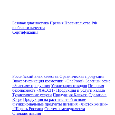
Базовая диагностика
Премия Правительства РФ
в области качества
Сертификация
Российский Знак качества
Органическая продукция
Экосертификация косметики «OneProof»
Зелёный офис
«Зеленая» продукция
Утилизация отходов
Пищевая
безопасность «ХАССП»
Продукция и услуги халяль
Туристические услуги
Продукция Кавказа
Сделано в
Югре
Продукция на растительной основе
Функциональные продукты питания
«Листок жизни»
«Шерсть России»
Системы менеджмента
Стандартизация