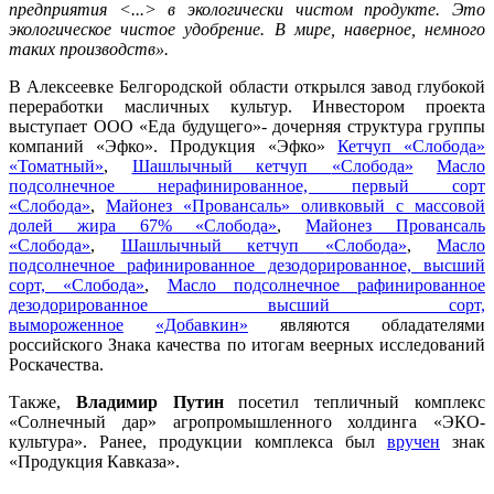
предприятия <...> в экологически чистом продукте. Это
экологическое чистое удобрение. В мире, наверное, немного
таких производств».
В Алексеевке Белгородской области открылся завод глубокой
переработки масличных культур. Инвестором проекта
выступает ООО «Еда будущего»- дочерняя структура группы
компаний «Эфко».
Продукция
«Эфко»
Кетчуп «Слобода»
«Томатный»
,
Шашлычный кетчуп
«Слобода»
Масло
подсолнечное нерафинированное, первый сорт
«Слобода»
,
Майонез «Провансаль» оливковый с массовой
долей жира 67% «Слобода»
,
Майонез Провансаль
«Слобода»
,
Шашлычный кетчуп
«Слобода»
,
Масло
подсолнечное рафинированное дезодорированное, высший
сорт, «Слобода»
,
Масло подсолнечное рафинированное
дезодорированное высший сорт,
вымороженное
«Добавкин»
являются обладателями
российского Знака качества по итогам веерных исследований
Роскачества.
Также,
Владимир Путин
посетил тепличный комплекс
«Солнечный дар» агропромышленного холдинга «ЭКО-
культура». Ранее, продукции комплекса был
вручен
знак
«Продукция Кавказа».