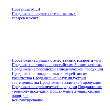
Провайдер МСИ
Продвижение лучших отечественных
товаров и услуг
Продвижение лучших отечественных товаров и услуг
Продвижение товаров с российским Знаком качества
Продвижение российской винодельческой продукции
Продвижение товаров с высоким рейтингом
Роскачества
Продвижение услуг индустрии
гостеприимства
Продвижение халяльной продукции
Продвижение органической продуции
Продвижение
«зеленой» продукции
Продвижение лучших онлайн-
площадок
Консультирование