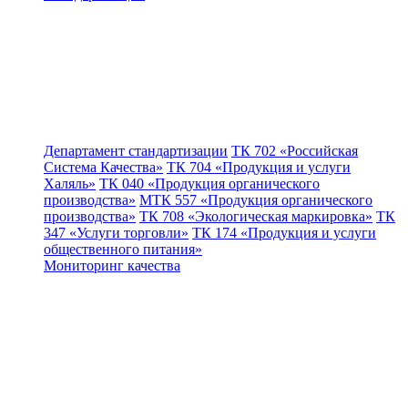
Департамент стандартизации
ТК 702 «Российская
Система Качества»
ТК 704 «Продукция и услуги
Халяль»
ТК 040 «Продукция органического
производства»
МТК 557 «Продукция органического
производства»
ТК 708 «Экологическая маркировка»
ТК
347 «Услуги торговли»
ТК 174 «Продукция и услуги
общественного питания»
Мониторинг качества