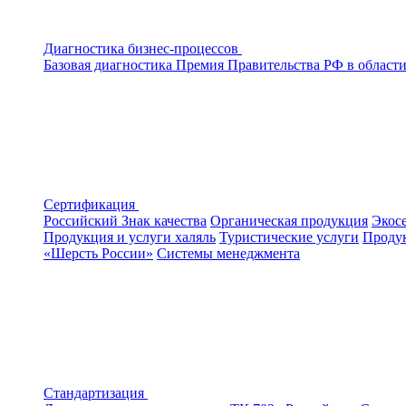
Диагностика бизнес-процессов
Базовая диагностика
Премия Правительства РФ в области
Сертификация
Российский Знак качества
Органическая продукция
Экос
Продукция и услуги халяль
Туристические услуги
Продук
«Шерсть России»
Системы менеджмента
Стандартизация