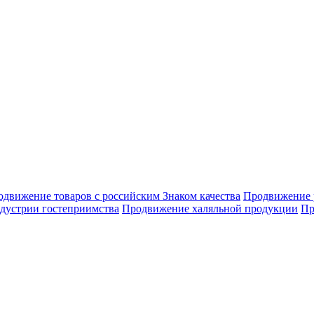
движение товаров с российским Знаком качества
Продвижение 
дустрии гостеприимства
Продвижение халяльной продукции
Пр