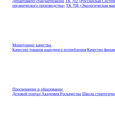
Департамент стандартизации
ТК 702 «Российская Систем
органического производства»
ТК 708 «Экологическая ма
Мониторинг качества
Качество товаров народного потребления
Качество финан
Просвещение и образование
Деловой портал
Академия Роскачества
Школа стратегиче