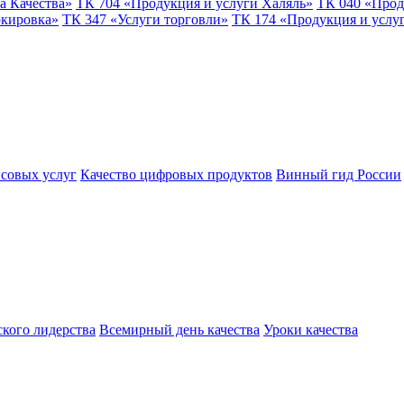
а Качества»
ТК 704 «Продукция и услуги Халяль»
ТК 040 «Прод
ркировка»
ТК 347 «Услуги торговли»
ТК 174 «Продукция и услу
совых услуг
Качество цифровых продуктов
Винный гид России
ского лидерства
Всемирный день качества
Уроки качества