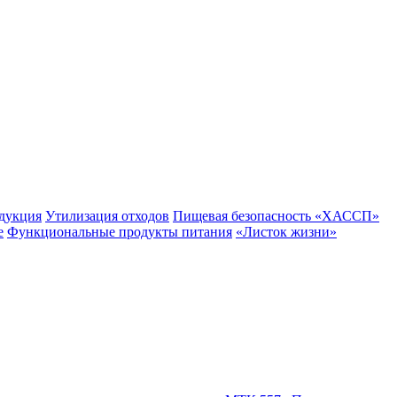
одукция
Утилизация отходов
Пищевая безопасность «ХАССП»
е
Функциональные продукты питания
«Листок жизни»