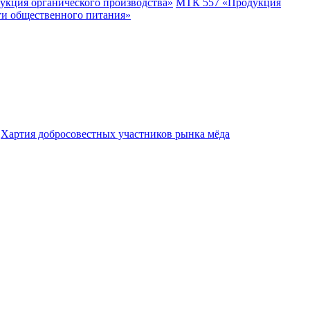
укция органического производства»
МТК 557 «Продукция
ги общественного питания»
Хартия добросовестных участников рынка мёда