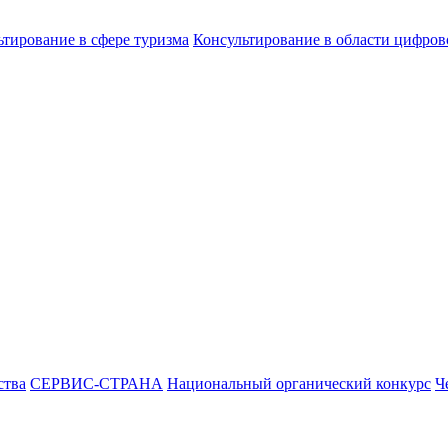
ьтирование в сфере туризма
Консультирование в области цифро
ства
СЕРВИС-СТРАНА
Национальный органический конкурс
Ч