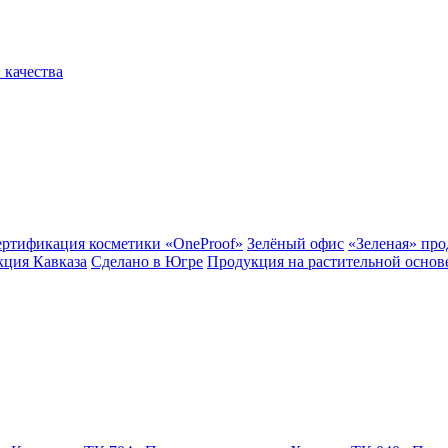
 качества
ертификация косметики «OneProof»
Зелёный офис
«Зеленая» пр
ция Кавказа
Сделано в Югре
Продукция на растительной основ