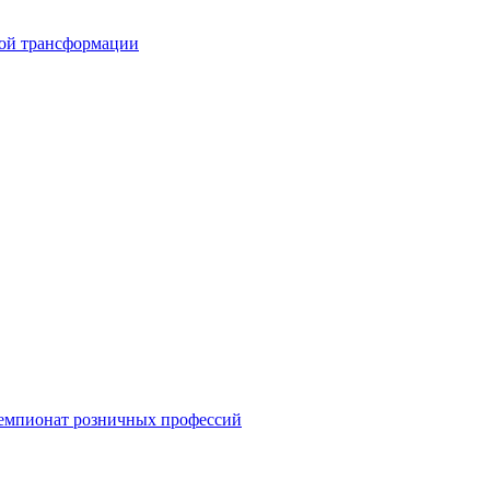
вой трансформации
емпионат розничных профессий