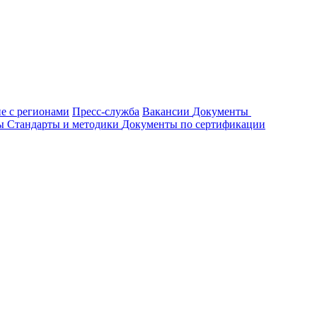
е с регионами
Пресс-служба
Вакансии
Документы
ты
Стандарты и методики
Документы по сертификации