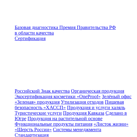
Базовая диагностика
Премия Правительства РФ
в области качества
Сертификация
Российский Знак качества
Органическая продукция
Экосертификация косметики «OneProof»
Зелёный офис
«Зеленая» продукция
Утилизация отходов
Пищевая
безопасность «ХАССП»
Продукция и услуги халяль
Туристические услуги
Продукция Кавказа
Сделано в
Югре
Продукция на растительной основе
Функциональные продукты питания
«Листок жизни»
«Шерсть России»
Системы менеджмента
Стандартизация