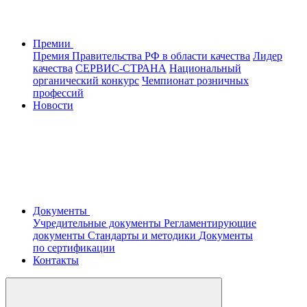
Премии
Премия Правительства РФ в области качества
Лидер
качества
СЕРВИС-СТРАНА
Национальный
органический конкурс
Чемпионат розничных
профессий
Новости
Документы
Учредительные документы
Регламентирующие
документы
Стандарты и методики
Документы
по сертификации
Контакты