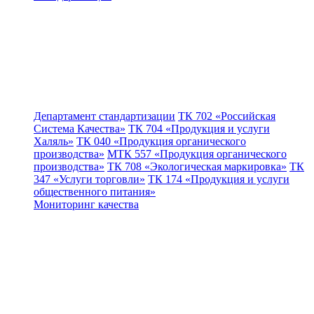
Департамент стандартизации
ТК 702 «Российская
Система Качества»
ТК 704 «Продукция и услуги
Халяль»
ТК 040 «Продукция органического
производства»
МТК 557 «Продукция органического
производства»
ТК 708 «Экологическая маркировка»
ТК
347 «Услуги торговли»
ТК 174 «Продукция и услуги
общественного питания»
Мониторинг качества