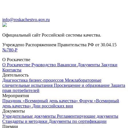
info@roskachestvo.gov.ru
Официальный сайт Российской системы качества.
Учреждено Распоряжением Правительства РФ от 30.04.15
№780-Р
О Роскачестве
О Роскачестве
Руководство
Вакансии
Документы
Закупки
Контакты
Деятельность
Диагностика бизнес-процессов
Межлабораторные
сличительные испытания
Просвещение и образование
Защита
прав потребителей
Мероприятия
Праздник «Всемирный день качества»
Форум «Всемирный
день качества»
Дни российских вин
Документы
Учредительные документы
Регламентирующие документы
Стандарты и методики
Документы по сертификации
Премии