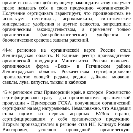
органе и согласно действующему законодательству получает
право называть себя и свою продукцию «органической».
Получение сертификата гарантирует, что производитель не
использует пестициды, агрохимикаты, синтетические
минеральные удобрения и другие вещества, запрещенные
органическим законодательством, а применяет только
органические (микробиологические) удобрения и
биологические средства защиты растений.
44-м регионов на органической карте России стала
Ленинградская область. В Единый реестр производителей
органической продукции Минсельхоза России включена
органическая ферма «Веси» в Гатчинском районе
Ленинградской области. Роскачеством сертифицировано
производство овощей: редьки, редиса, дайкона, моркови,
свеклы, лука, капусты, тыквы и кабачков.
45-м регионом стал Приморский край, в котором Роскачество
сертифицировало сразу два производителя органической
продукции - Приморская ГСХА, получившая органический
сертификат на мед натуральный. Немаловажно, что Академия
стала одним из первых аграрных ВУЗов страны,
сертифицировавшим у себя органическую продукцию.
Вторым производителем в регионе стал ИП Клиндух Роман
Викторович, успешно прошедший органическую