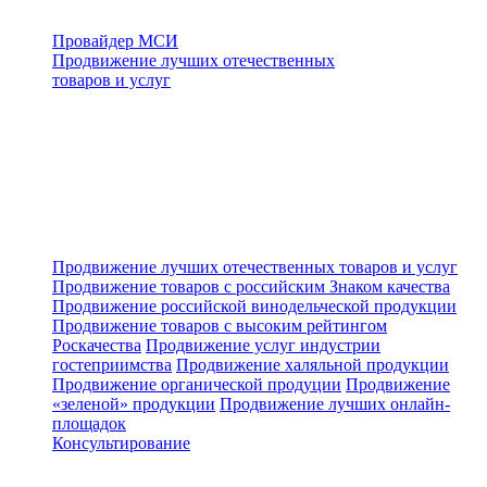
Провайдер МСИ
Продвижение лучших отечественных
товаров и услуг
Продвижение лучших отечественных товаров и услуг
Продвижение товаров с российским Знаком качества
Продвижение российской винодельческой продукции
Продвижение товаров с высоким рейтингом
Роскачества
Продвижение услуг индустрии
гостеприимства
Продвижение халяльной продукции
Продвижение органической продуции
Продвижение
«зеленой» продукции
Продвижение лучших онлайн-
площадок
Консультирование