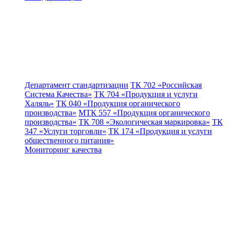
Департамент стандартизации
ТК 702 «Российская
Система Качества»
ТК 704 «Продукция и услуги
Халяль»
ТК 040 «Продукция органического
производства»
МТК 557 «Продукция органического
производства»
ТК 708 «Экологическая маркировка»
ТК
347 «Услуги торговли»
ТК 174 «Продукция и услуги
общественного питания»
Мониторинг качества