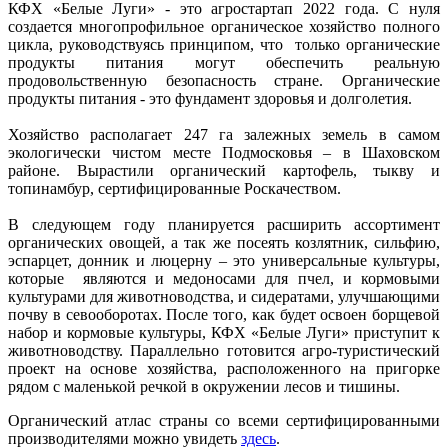
КФХ «Белые Луги» - это агростартап 2022 года. С нуля
создается многопрофильное органическое хозяйство полного
цикла, руководствуясь принципом, что только органические
продукты питания могут обеспечить реальную
продовольственную безопасность стране. Органические
продукты питания - это фундамент здоровья и долголетия.
Хозяйство располагает 247 га залежных земель в самом
экологически чистом месте Подмосковья – в Шаховском
районе. Вырастили органический картофель, тыкву и
топинамбур, сертифицированные Роскачеством.
В следующем году планируется расширить ассортимент
органических овощей, а так же посеять козлятник, сильфию,
эспарцет, донник и люцерну – это универсальные культуры,
которые являются и медоносами для пчел, и кормовыми
культурами для животноводства, и сидератами, улучшающими
почву в севооборотах. После того, как будет освоен борщевой
набор и кормовые культуры, КФХ «Белые Луги» приступит к
животноводству. Параллельно готовится агро-туристический
проект на основе хозяйства, расположенного на пригорке
рядом с маленькой речкой в окружении лесов и тишины.
Органический атлас страны со всеми сертифицированными
производителями можно увидеть
здесь
.