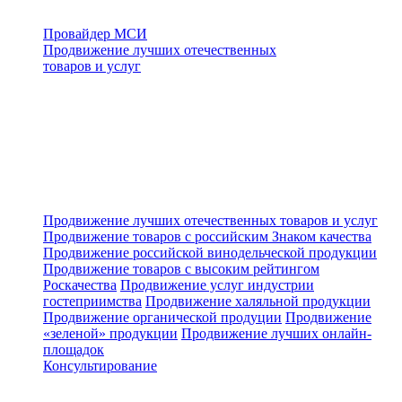
Провайдер МСИ
Продвижение лучших отечественных
товаров и услуг
Продвижение лучших отечественных товаров и услуг
Продвижение товаров с российским Знаком качества
Продвижение российской винодельческой продукции
Продвижение товаров с высоким рейтингом
Роскачества
Продвижение услуг индустрии
гостеприимства
Продвижение халяльной продукции
Продвижение органической продуции
Продвижение
«зеленой» продукции
Продвижение лучших онлайн-
площадок
Консультирование