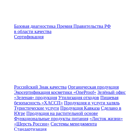
Базовая диагностика
Премия Правительства РФ
в области качества
Сертификация
Российский Знак качества
Органическая продукция
Экосертификация косметики «OneProof»
Зелёный офис
«Зеленая» продукция
Утилизация отходов
Пищевая
безопасность «ХАССП»
Продукция и услуги халяль
Туристические услуги
Продукция Кавказа
Сделано в
Югре
Продукция на растительной основе
Функциональные продукты питания
«Листок жизни»
«Шерсть России»
Системы менеджмента
Стандартизация