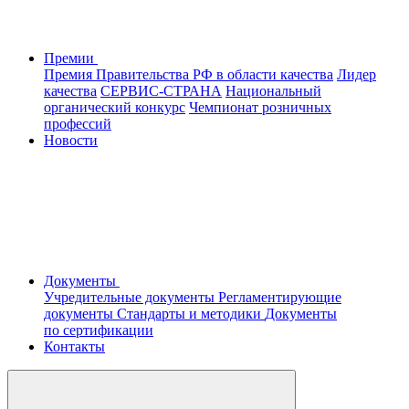
Премии
Премия Правительства РФ в области качества
Лидер
качества
СЕРВИС-СТРАНА
Национальный
органический конкурс
Чемпионат розничных
профессий
Новости
Документы
Учредительные документы
Регламентирующие
документы
Стандарты и методики
Документы
по сертификации
Контакты