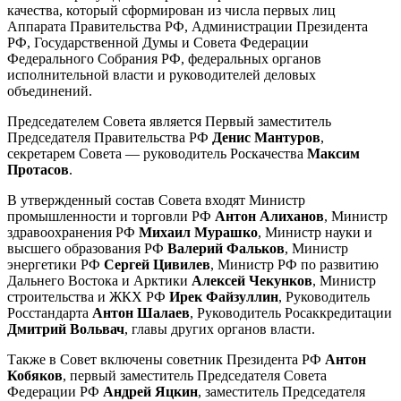
качества, который сформирован из числа первых лиц
Аппарата Правительства РФ, Администрации Президента
РФ, Государственной Думы и Совета Федерации
Федерального Собрания РФ, федеральных органов
исполнительной власти и руководителей деловых
объединений.
Председателем Совета является Первый заместитель
Председателя Правительства РФ
Денис Мантуров
,
секретарем Совета — руководитель Роскачества
Максим
Протасов
.
В утвержденный состав Совета входят Министр
промышленности и торговли РФ
Антон Алиханов
, Министр
здравоохранения РФ
Михаил Мурашко
, Министр науки и
высшего образования РФ
Валерий Фальков
, Министр
энергетики РФ
Сергей Цивилев
, Министр РФ по развитию
Дальнего Востока и Арктики
Алексей
Чекунков
, Министр
строительства и ЖКХ РФ
Ирек Файзуллин
, Руководитель
Росстандарта
Антон Шалаев
, Руководитель Росаккредитации
Дмитрий Вольвач
, главы других органов власти.
Также в Совет включены советник Президента РФ
Антон
Кобяков
, первый заместитель Председателя Совета
Федерации РФ
Андрей Яцкин
, заместитель Председателя