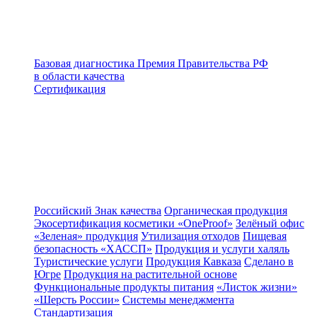
Базовая диагностика
Премия Правительства РФ
в области качества
Сертификация
Российский Знак качества
Органическая продукция
Экосертификация косметики «OneProof»
Зелёный офис
«Зеленая» продукция
Утилизация отходов
Пищевая
безопасность «ХАССП»
Продукция и услуги халяль
Туристические услуги
Продукция Кавказа
Сделано в
Югре
Продукция на растительной основе
Функциональные продукты питания
«Листок жизни»
«Шерсть России»
Системы менеджмента
Стандартизация