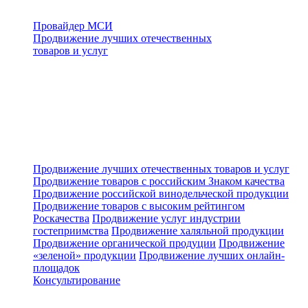
Провайдер МСИ
Продвижение лучших отечественных
товаров и услуг
Продвижение лучших отечественных товаров и услуг
Продвижение товаров с российским Знаком качества
Продвижение российской винодельческой продукции
Продвижение товаров с высоким рейтингом
Роскачества
Продвижение услуг индустрии
гостеприимства
Продвижение халяльной продукции
Продвижение органической продуции
Продвижение
«зеленой» продукции
Продвижение лучших онлайн-
площадок
Консультирование