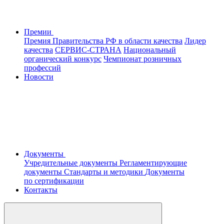
Премии
Премия Правительства РФ в области качества
Лидер
качества
СЕРВИС-СТРАНА
Национальный
органический конкурс
Чемпионат розничных
профессий
Новости
Документы
Учредительные документы
Регламентирующие
документы
Стандарты и методики
Документы
по сертификации
Контакты