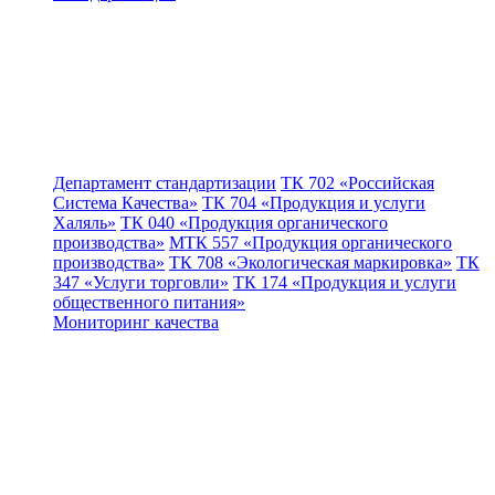
Департамент стандартизации
ТК 702 «Российская
Система Качества»
ТК 704 «Продукция и услуги
Халяль»
ТК 040 «Продукция органического
производства»
МТК 557 «Продукция органического
производства»
ТК 708 «Экологическая маркировка»
ТК
347 «Услуги торговли»
ТК 174 «Продукция и услуги
общественного питания»
Мониторинг качества