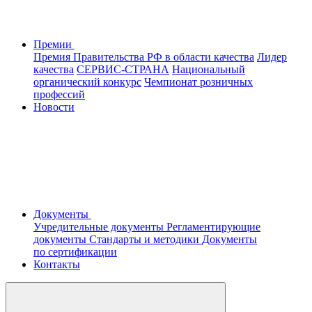
Премии
Премия Правительства РФ в области качества
Лидер
качества
СЕРВИС-СТРАНА
Национальный
органический конкурс
Чемпионат розничных
профессий
Новости
Документы
Учредительные документы
Регламентирующие
документы
Стандарты и методики
Документы
по сертификации
Контакты