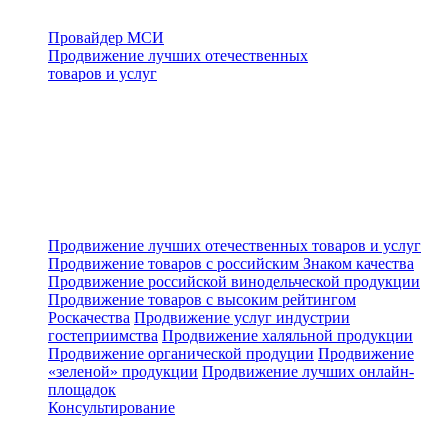
Провайдер МСИ
Продвижение лучших отечественных
товаров и услуг
Продвижение лучших отечественных товаров и услуг
Продвижение товаров с российским Знаком качества
Продвижение российской винодельческой продукции
Продвижение товаров с высоким рейтингом
Роскачества
Продвижение услуг индустрии
гостеприимства
Продвижение халяльной продукции
Продвижение органической продуции
Продвижение
«зеленой» продукции
Продвижение лучших онлайн-
площадок
Консультирование