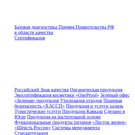
Базовая диагностика
Премия Правительства РФ
в области качества
Сертификация
Российский Знак качества
Органическая продукция
Экосертификация косметики «OneProof»
Зелёный офис
«Зеленая» продукция
Утилизация отходов
Пищевая
безопасность «ХАССП»
Продукция и услуги халяль
Туристические услуги
Продукция Кавказа
Сделано в
Югре
Продукция на растительной основе
Функциональные продукты питания
«Листок жизни»
«Шерсть России»
Системы менеджмента
Стандартизация