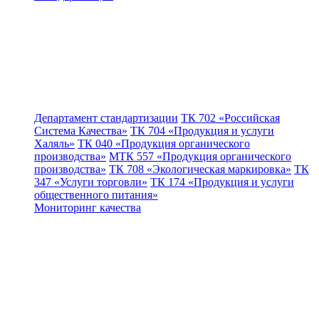
Департамент стандартизации
ТК 702 «Российская
Система Качества»
ТК 704 «Продукция и услуги
Халяль»
ТК 040 «Продукция органического
производства»
МТК 557 «Продукция органического
производства»
ТК 708 «Экологическая маркировка»
ТК
347 «Услуги торговли»
ТК 174 «Продукция и услуги
общественного питания»
Мониторинг качества