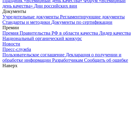
Праздник «Всемирный день качества»
Форум «Всемирный
день качества»
Дни российских вин
Документы
Учредительные документы
Регламентирующие документы
Стандарты и методики
Документы по сертификации
Премии
Премия Правительства РФ в области качества
Лидер качества
Национальный органический конкурс
Новости
Пресс-служба
Пользовательское соглашение
Декларация о получении и
обработке информации
Разработчикам
Сообщить об ошибке
Наверх