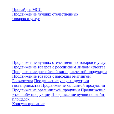
Провайдер МСИ
Продвижение лучших отечественных
товаров и услуг
Продвижение лучших отечественных товаров и услуг
Продвижение товаров с российским Знаком качества
Продвижение российской винодельческой продукции
Продвижение товаров с высоким рейтингом
Роскачества
Продвижение услуг индустрии
гостеприимства
Продвижение халяльной продукции
Продвижение органической продуции
Продвижение
«зеленой» продукции
Продвижение лучших онлайн-
площадок
Консультирование