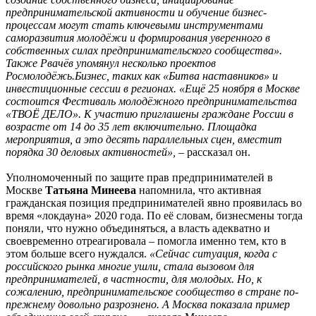
предпринимательской активности и обучение бизнес-
процессам могут стать ключевыми инструментами
саморазвития молодёжи и формирования уверенного в
собственных силах предпринимательского сообщества».
Также Рвачёв упомянул несколько проектов
Росмолодёжь.Бизнес, таких как «Битва наставников» и
инвестиционные сессии в регионах. «Ещё 25 ноября в Москве
состоится Фестиваль молодёжного предпринимательства
«ТВОЁ ДЕЛО». К участию приглашены граждане России в
возрасте от 14 до 35 лет включительно. Площадка
мероприятия, а это десять параллельных сцен, вместит
порядка 30 деловых активностей»,
– рассказал он.
Уполномоченный по защите прав предпринимателей в
Москве
Татьяна Минеева
напомнила, что активная
гражданская позиция предпринимателей явно проявилась во
время «локдауна» 2020 года. По её словам, бизнесмены тогда
поняли, что нужно объединяться, а власть адекватно и
своевременно отреагировала – помогла именно тем, кто в
этом больше всего нуждался.
«Сейчас ситуация, когда с
российского рынка многие ушли, стала вызовом для
предпринимателей, в частности, для молодых. Но, к
сожалению, предпринимательское сообщество в стране по-
прежнему довольно разрознено. А Москва показала пример