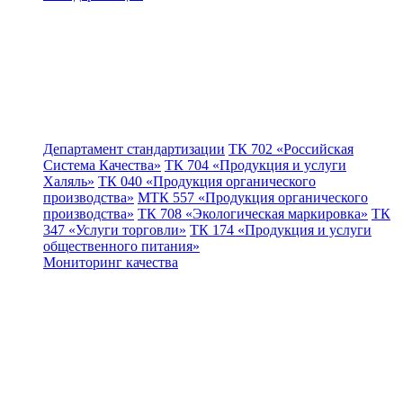
Департамент стандартизации
ТК 702 «Российская
Система Качества»
ТК 704 «Продукция и услуги
Халяль»
ТК 040 «Продукция органического
производства»
МТК 557 «Продукция органического
производства»
ТК 708 «Экологическая маркировка»
ТК
347 «Услуги торговли»
ТК 174 «Продукция и услуги
общественного питания»
Мониторинг качества