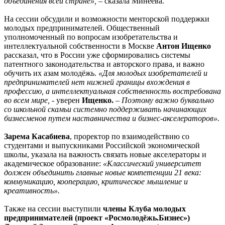
объединения всей стране»,
– сказала Минеева.
На сессии обсудили и возможности менторской поддержки
молодых предпринимателей. Общественный
уполномоченный по вопросам изобретательства и
интеллектуальной собственности в Москве
Антон Ищенко
рассказал, что в России уже сформировались системы
патентного законодательства и авторского права, и важно
обучить их азам молодёжь.
«Для молодых изобретателей и
предпринимателей нет нижней границы вхождения в
профессию, а интеллектуальная собственность востребована
во всем мире,
- уверен
Ищенко.
–
Поэтому важно буквально
со школьной скамьи системно поддерживать начинающих
бизнесменов путем наставничества и бизнес-акселераторов».
Зарема Касабиева
, проректор по взаимодействию со
студентами и выпускниками Российской экономической
школы, указала на важность связать новые акселераторы и
академическое образование:
«Классический университет
должен объединить главные новые компетенции 21 века:
коммуникацию, кооперацию, критическое мышление и
креативность».
Также на сессии выступили
члены Клуба молодых
предпринимателей
(проект «Росмолодёжь.Бизнес»)