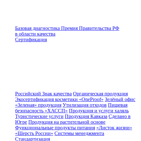
Базовая диагностика
Премия Правительства РФ
в области качества
Сертификация
Российский Знак качества
Органическая продукция
Экосертификация косметики «OneProof»
Зелёный офис
«Зеленая» продукция
Утилизация отходов
Пищевая
безопасность «ХАССП»
Продукция и услуги халяль
Туристические услуги
Продукция Кавказа
Сделано в
Югре
Продукция на растительной основе
Функциональные продукты питания
«Листок жизни»
«Шерсть России»
Системы менеджмента
Стандартизация