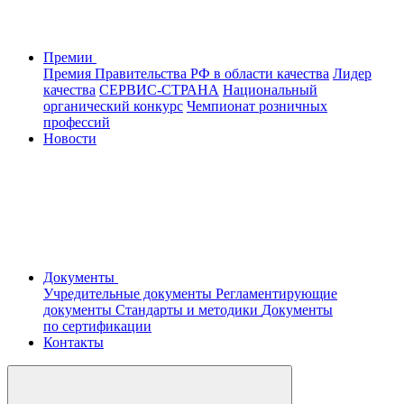
Премии
Премия Правительства РФ в области качества
Лидер
качества
СЕРВИС-СТРАНА
Национальный
органический конкурс
Чемпионат розничных
профессий
Новости
Документы
Учредительные документы
Регламентирующие
документы
Стандарты и методики
Документы
по сертификации
Контакты