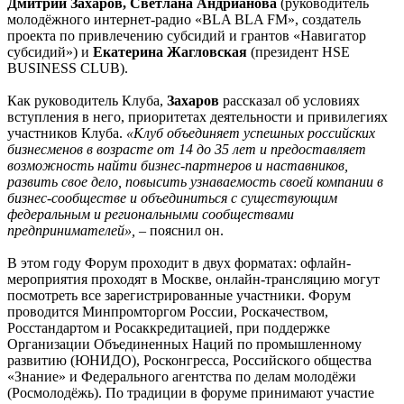
Дмитрий Захаров, Светлана Андрианова
(руководитель
молодёжного интернет-радио «BLA BLA FM», создатель
проекта по привлечению субсидий и грантов «Навигатор
субсидий») и
Екатерина Жагловская
(президент HSE
BUSINESS CLUB).
Как руководитель Клуба,
Захаров
рассказал об условиях
вступления в него, приоритетах деятельности и привилегиях
участников Клуба.
«Клуб объединяет успешных российских
бизнесменов в возрасте от 14 до 35 лет и предоставляет
возможность найти бизнес-партнеров и наставников,
развить свое дело, повысить узнаваемость своей компании в
бизнес-сообществе и объединиться с существующим
федеральным и региональными сообществами
предпринимателей»,
– пояснил он.
В этом году Форум проходит в двух форматах: офлайн-
мероприятия проходят в Москве, онлайн-трансляцию могут
посмотреть все зарегистрированные участники. Форум
проводится Минпромторгом России, Роскачеством,
Росстандартом и Росаккредитацией, при поддержке
Организации Объединенных Наций по промышленному
развитию (ЮНИДО), Росконгресса, Российского общества
«Знание» и Федерального агентства по делам молодёжи
(Росмолодёжь). По традиции в форуме принимают участие