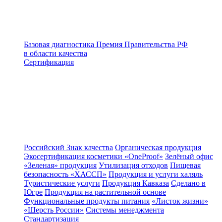
Базовая диагностика
Премия Правительства РФ
в области качества
Сертификация
Российский Знак качества
Органическая продукция
Экосертификация косметики «OneProof»
Зелёный офис
«Зеленая» продукция
Утилизация отходов
Пищевая
безопасность «ХАССП»
Продукция и услуги халяль
Туристические услуги
Продукция Кавказа
Сделано в
Югре
Продукция на растительной основе
Функциональные продукты питания
«Листок жизни»
«Шерсть России»
Системы менеджмента
Стандартизация