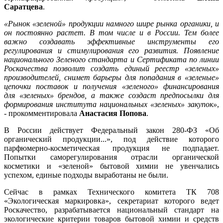
Саратцева
.
«Рынок «зеленой» продукции намного шире рынка органики, и
он постоянно растет. В том числе и в России. Тем более
важно создавать эффективные инструменты его
регулирования и стимулирования его развития. Появление
национального Зеленого стандарта и Сертификата по линии
Роскачества позволит создать единый реестр «зеленых»
производителей, снимет барьеры для попадания в «зеленые»
цепочки поставок и получения «зеленого» финансирования
для «зеленых» брендов, а также создаст предпосылки для
формирования института национальных «зеленых» закупок»
,
- прокомментировала
Анастасия Попова
.
В России действует Федеральный закон 280-ФЗ «Об
органический продукции...», под действие которого
парфюмерно-косметическая продукция не подпадает.
Попытки саморегулирования отрасли органической
косметики и «зеленой» бытовой химии не увенчались
успехом, единые подходы выработаны не были.
Сейчас в рамках Технического комитета ТК 708
«Экологическая маркировка», секретариат которого ведет
Роскачество, разрабатывается национальный стандарт на
экологические критерии товаров бытовой химии и средств