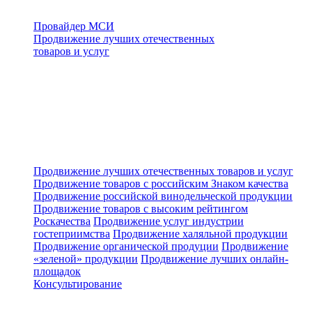
Провайдер МСИ
Продвижение лучших отечественных
товаров и услуг
Продвижение лучших отечественных товаров и услуг
Продвижение товаров с российским Знаком качества
Продвижение российской винодельческой продукции
Продвижение товаров с высоким рейтингом
Роскачества
Продвижение услуг индустрии
гостеприимства
Продвижение халяльной продукции
Продвижение органической продуции
Продвижение
«зеленой» продукции
Продвижение лучших онлайн-
площадок
Консультирование