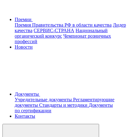
Премии
Премия Правительства РФ в области качества
Лидер
качества
СЕРВИС-СТРАНА
Национальный
органический конкурс
Чемпионат розничных
профессий
Новости
Документы
Учредительные документы
Регламентирующие
документы
Стандарты и методики
Документы
по сертификации
Контакты