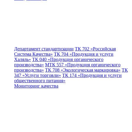
Департамент стандартизации
ТК 702 «Российская
Система Качества»
ТК 704 «Продукция и услуги
Халяль»
ТК 040 «Продукция органического
производства»
МТК 557 «Продукция органического
производства»
ТК 708 «Экологическая маркировка»
ТК
347 «Услуги торговли»
ТК 174 «Продукция и услуги
общественного питания»
Мониторинг качества