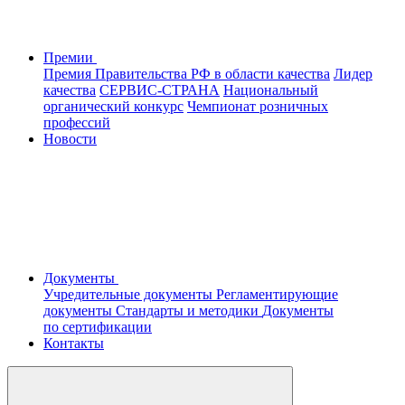
Премии
Премия Правительства РФ в области качества
Лидер
качества
СЕРВИС-СТРАНА
Национальный
органический конкурс
Чемпионат розничных
профессий
Новости
Документы
Учредительные документы
Регламентирующие
документы
Стандарты и методики
Документы
по сертификации
Контакты