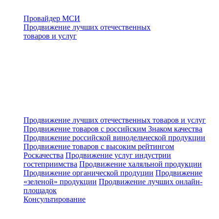
Провайдер МСИ
Продвижение лучших отечественных
товаров и услуг
Продвижение лучших отечественных товаров и услуг
Продвижение товаров с российским Знаком качества
Продвижение российской винодельческой продукции
Продвижение товаров с высоким рейтингом
Роскачества
Продвижение услуг индустрии
гостеприимства
Продвижение халяльной продукции
Продвижение органической продуции
Продвижение
«зеленой» продукции
Продвижение лучших онлайн-
площадок
Консультирование