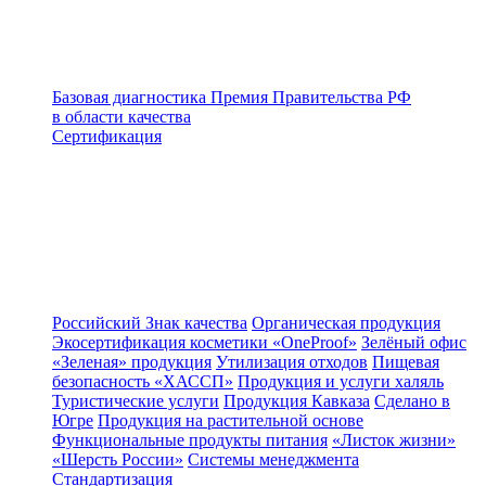
Базовая диагностика
Премия Правительства РФ
в области качества
Сертификация
Российский Знак качества
Органическая продукция
Экосертификация косметики «OneProof»
Зелёный офис
«Зеленая» продукция
Утилизация отходов
Пищевая
безопасность «ХАССП»
Продукция и услуги халяль
Туристические услуги
Продукция Кавказа
Сделано в
Югре
Продукция на растительной основе
Функциональные продукты питания
«Листок жизни»
«Шерсть России»
Системы менеджмента
Стандартизация