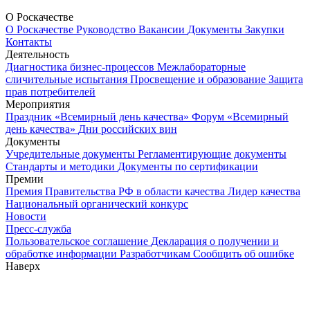
О Роскачестве
О Роскачестве
Руководство
Вакансии
Документы
Закупки
Контакты
Деятельность
Диагностика бизнес-процессов
Межлабораторные
сличительные испытания
Просвещение и образование
Защита
прав потребителей
Мероприятия
Праздник «Всемирный день качества»
Форум «Всемирный
день качества»
Дни российских вин
Документы
Учредительные документы
Регламентирующие документы
Стандарты и методики
Документы по сертификации
Премии
Премия Правительства РФ в области качества
Лидер качества
Национальный органический конкурс
Новости
Пресс-служба
Пользовательское соглашение
Декларация о получении и
обработке информации
Разработчикам
Сообщить об ошибке
Наверх