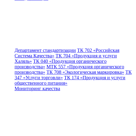
Департамент стандартизации
ТК 702 «Российская
Система Качества»
ТК 704 «Продукция и услуги
Халяль»
ТК 040 «Продукция органического
производства»
МТК 557 «Продукция органического
производства»
ТК 708 «Экологическая маркировка»
ТК
347 «Услуги торговли»
ТК 174 «Продукция и услуги
общественного питания»
Мониторинг качества