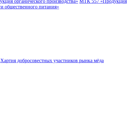
укция органического производства»
МТК 557 «Продукция
ги общественного питания»
Хартия добросовестных участников рынка мёда