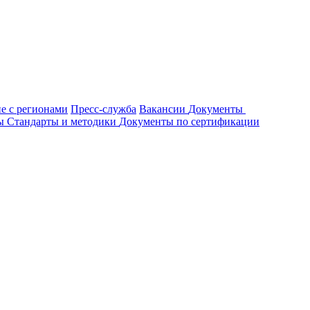
е с регионами
Пресс-служба
Вакансии
Документы
ты
Стандарты и методики
Документы по сертификации