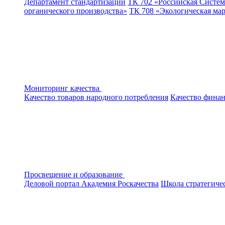
Департамент стандартизации
ТК 702 «Российская Систем
органического производства»
ТК 708 «Экологическая ма
Мониторинг качества
Качество товаров народного потребления
Качество финан
Просвещение и образование
Деловой портал
Академия Роскачества
Школа стратегиче