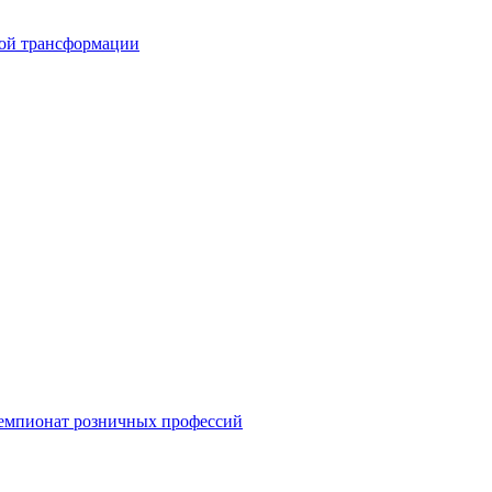
вой трансформации
емпионат розничных профессий