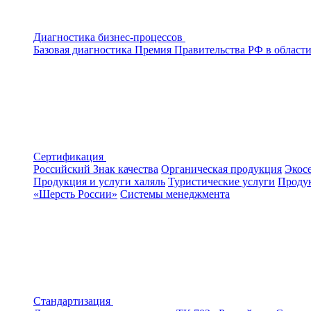
Диагностика бизнес-процессов
Базовая диагностика
Премия Правительства РФ в области
Сертификация
Российский Знак качества
Органическая продукция
Экос
Продукция и услуги халяль
Туристические услуги
Продук
«Шерсть России»
Системы менеджмента
Стандартизация