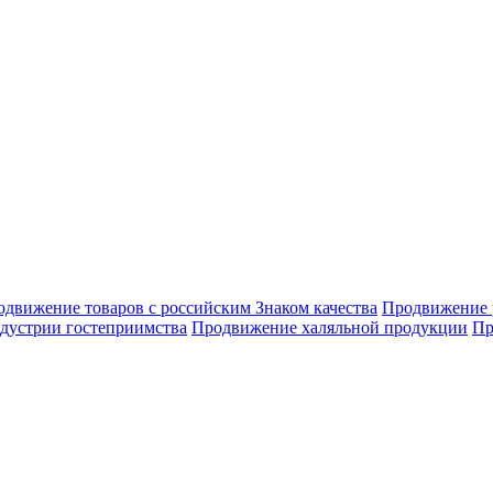
движение товаров с российским Знаком качества
Продвижение 
дустрии гостеприимства
Продвижение халяльной продукции
Пр