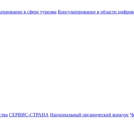
ьтирование в сфере туризма
Консультирование в области цифро
ства
СЕРВИС-СТРАНА
Национальный органический конкурс
Ч