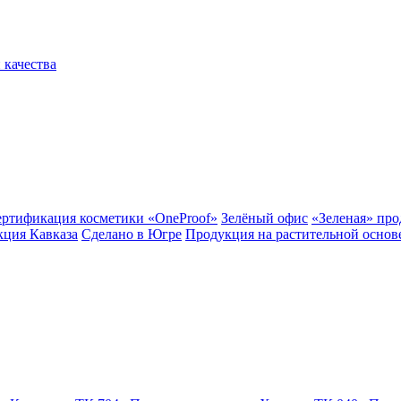
 качества
ертификация косметики «OneProof»
Зелёный офис
«Зеленая» пр
ция Кавказа
Сделано в Югре
Продукция на растительной основ