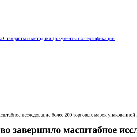
ты
Стандарты и методики
Документы по сертификации
асштабное исследование более 200 торговых марок упакованной
во завершило масштабное иссл