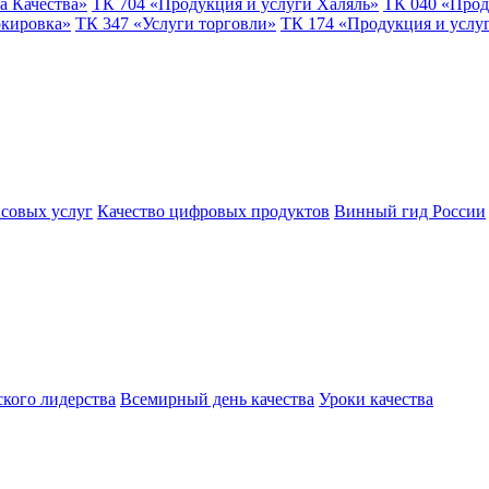
а Качества»
ТК 704 «Продукция и услуги Халяль»
ТК 040 «Прод
ркировка»
ТК 347 «Услуги торговли»
ТК 174 «Продукция и услу
совых услуг
Качество цифровых продуктов
Винный гид России
ского лидерства
Всемирный день качества
Уроки качества