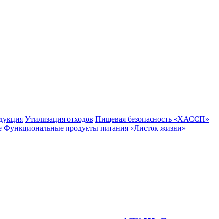
одукция
Утилизация отходов
Пищевая безопасность «ХАССП»
е
Функциональные продукты питания
«Листок жизни»