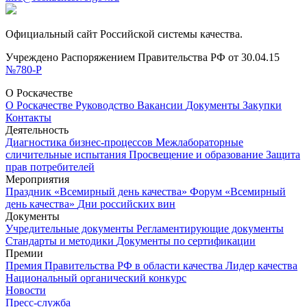
Официальный сайт Российской системы качества.
Учреждено Распоряжением Правительства РФ от 30.04.15
№780-Р
О Роскачестве
О Роскачестве
Руководство
Вакансии
Документы
Закупки
Контакты
Деятельность
Диагностика бизнес-процессов
Межлабораторные
сличительные испытания
Просвещение и образование
Защита
прав потребителей
Мероприятия
Праздник «Всемирный день качества»
Форум «Всемирный
день качества»
Дни российских вин
Документы
Учредительные документы
Регламентирующие документы
Стандарты и методики
Документы по сертификации
Премии
Премия Правительства РФ в области качества
Лидер качества
Национальный органический конкурс
Новости
Пресс-служба