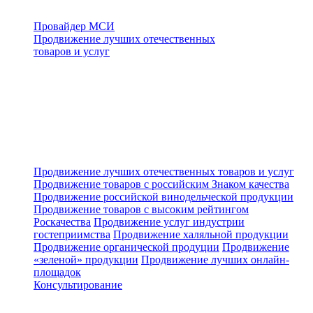
Провайдер МСИ
Продвижение лучших отечественных
товаров и услуг
Продвижение лучших отечественных товаров и услуг
Продвижение товаров с российским Знаком качества
Продвижение российской винодельческой продукции
Продвижение товаров с высоким рейтингом
Роскачества
Продвижение услуг индустрии
гостеприимства
Продвижение халяльной продукции
Продвижение органической продуции
Продвижение
«зеленой» продукции
Продвижение лучших онлайн-
площадок
Консультирование