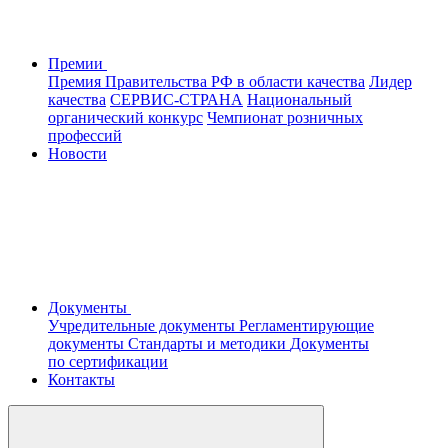
Премии
Премия Правительства РФ в области качества
Лидер
качества
СЕРВИС-СТРАНА
Национальный
органический конкурс
Чемпионат розничных
профессий
Новости
Документы
Учредительные документы
Регламентирующие
документы
Стандарты и методики
Документы
по сертификации
Контакты