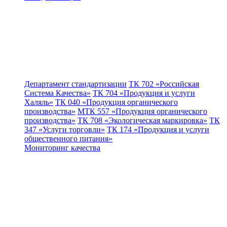
Департамент стандартизации
ТК 702 «Российская
Система Качества»
ТК 704 «Продукция и услуги
Халяль»
ТК 040 «Продукция органического
производства»
МТК 557 «Продукция органического
производства»
ТК 708 «Экологическая маркировка»
ТК
347 «Услуги торговли»
ТК 174 «Продукция и услуги
общественного питания»
Мониторинг качества