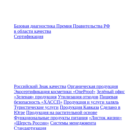
Базовая диагностика
Премия Правительства РФ
в области качества
Сертификация
Российский Знак качества
Органическая продукция
Экосертификация косметики «OneProof»
Зелёный офис
«Зеленая» продукция
Утилизация отходов
Пищевая
безопасность «ХАССП»
Продукция и услуги халяль
Туристические услуги
Продукция Кавказа
Сделано в
Югре
Продукция на растительной основе
Функциональные продукты питания
«Листок жизни»
«Шерсть России»
Системы менеджмента
Стандартизация