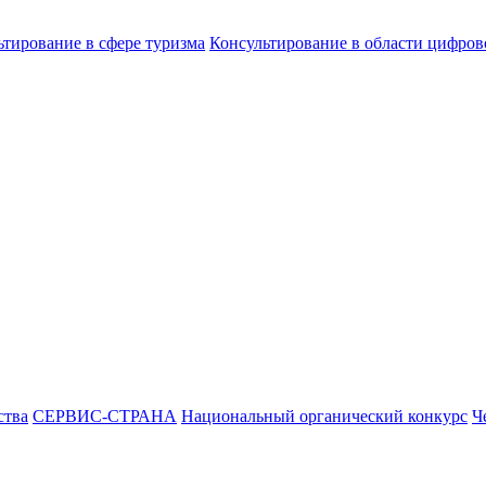
ьтирование в сфере туризма
Консультирование в области цифро
ства
СЕРВИС-СТРАНА
Национальный органический конкурс
Ч