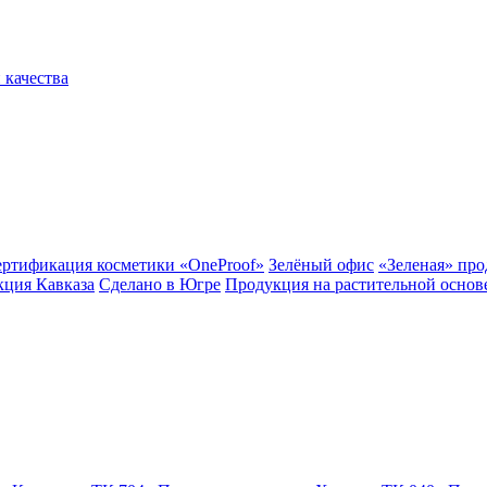
 качества
ертификация косметики «OneProof»
Зелёный офис
«Зеленая» пр
ция Кавказа
Сделано в Югре
Продукция на растительной основ