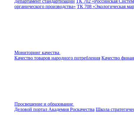
Департамент стандартизации
ТК 702 «Российская Систем
органического производства»
ТК 708 «Экологическая ма
Мониторинг качества
Качество товаров народного потребления
Качество финан
Просвещение и образование
Деловой портал
Академия Роскачества
Школа стратегиче