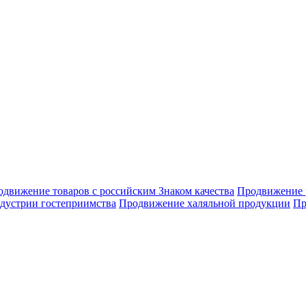
движение товаров с российским Знаком качества
Продвижение 
дустрии гостеприимства
Продвижение халяльной продукции
Пр