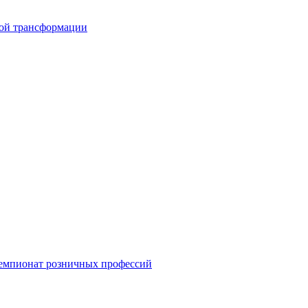
вой трансформации
емпионат розничных профессий