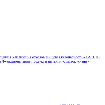
одукция
Утилизация отходов
Пищевая безопасность «ХАССП»
е
Функциональные продукты питания
«Листок жизни»