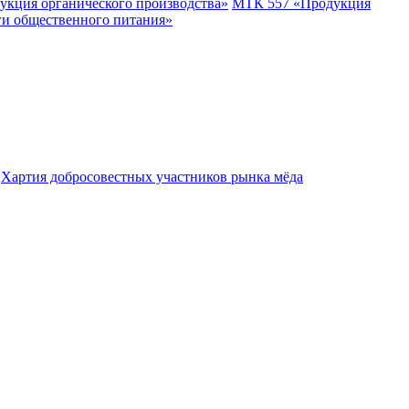
укция органического производства»
МТК 557 «Продукция
ги общественного питания»
Хартия добросовестных участников рынка мёда