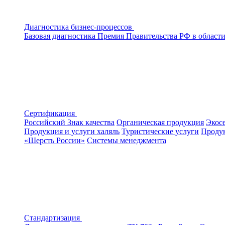
Диагностика бизнес-процессов
Базовая диагностика
Премия Правительства РФ в области
Сертификация
Российский Знак качества
Органическая продукция
Экос
Продукция и услуги халяль
Туристические услуги
Продук
«Шерсть России»
Системы менеджмента
Стандартизация