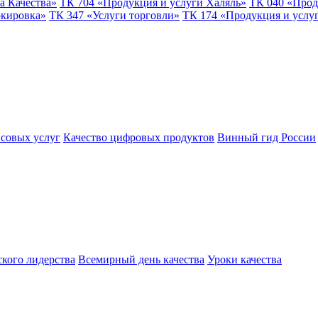
а Качества»
ТК 704 «Продукция и услуги Халяль»
ТК 040 «Прод
ркировка»
ТК 347 «Услуги торговли»
ТК 174 «Продукция и услу
совых услуг
Качество цифровых продуктов
Винный гид России
ского лидерства
Всемирный день качества
Уроки качества