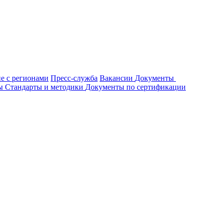
е с регионами
Пресс-служба
Вакансии
Документы
ты
Стандарты и методики
Документы по сертификации