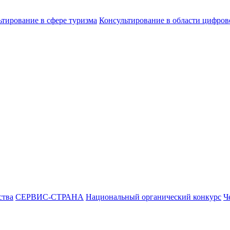
ьтирование в сфере туризма
Консультирование в области цифро
ства
СЕРВИС-СТРАНА
Национальный органический конкурс
Ч