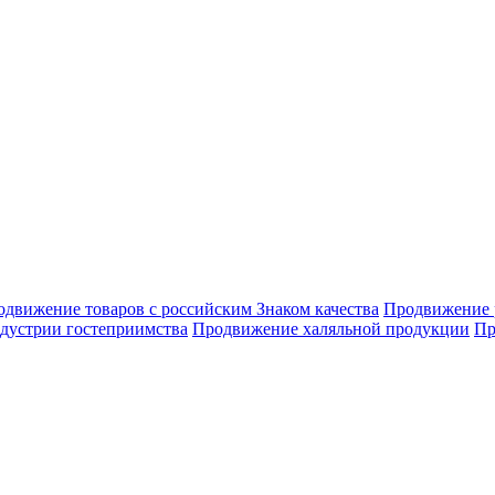
движение товаров с российским Знаком качества
Продвижение 
дустрии гостеприимства
Продвижение халяльной продукции
Пр