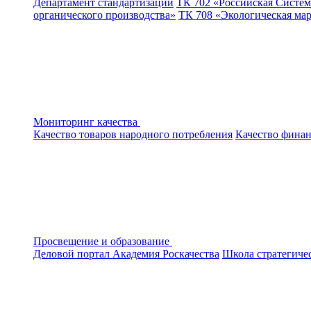
Департамент стандартизации
ТК 702 «Российская Систем
органического производства»
ТК 708 «Экологическая ма
Мониторинг качества
Качество товаров народного потребления
Качество финан
Просвещение и образование
Деловой портал
Академия Роскачества
Школа стратегиче