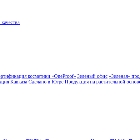
 качества
ертификация косметики «OneProof»
Зелёный офис
«Зеленая» пр
ция Кавказа
Сделано в Югре
Продукция на растительной основ