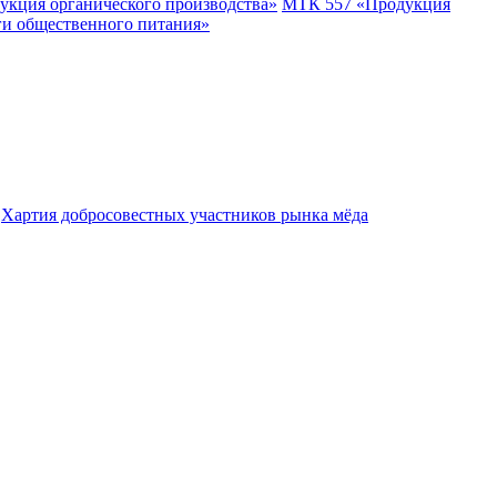
укция органического производства»
МТК 557 «Продукция
ги общественного питания»
Хартия добросовестных участников рынка мёда