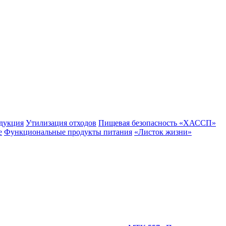
одукция
Утилизация отходов
Пищевая безопасность «ХАССП»
е
Функциональные продукты питания
«Листок жизни»