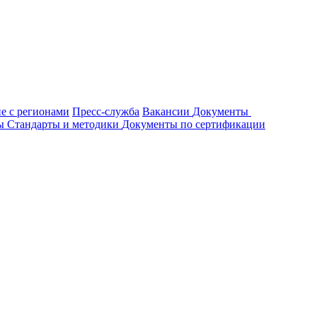
е с регионами
Пресс-служба
Вакансии
Документы
ты
Стандарты и методики
Документы по сертификации