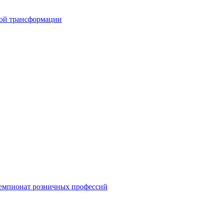
вой трансформации
емпионат розничных профессий