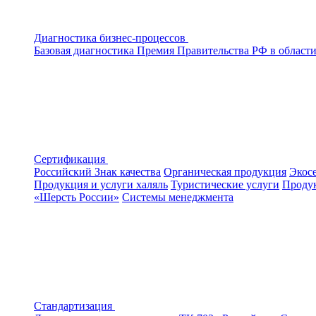
Диагностика бизнес-процессов
Базовая диагностика
Премия Правительства РФ в области
Сертификация
Российский Знак качества
Органическая продукция
Экос
Продукция и услуги халяль
Туристические услуги
Продук
«Шерсть России»
Системы менеджмента
Стандартизация