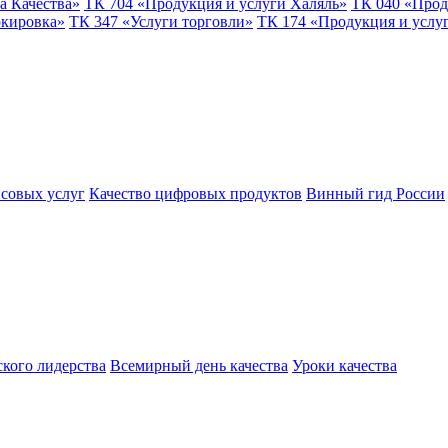
а Качества»
ТК 704 «Продукция и услуги Халяль»
ТК 040 «Прод
ркировка»
ТК 347 «Услуги торговли»
ТК 174 «Продукция и услу
совых услуг
Качество цифровых продуктов
Винный гид России
ского лидерства
Всемирный день качества
Уроки качества