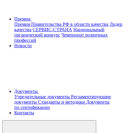
Премии
Премия Правительства РФ в области качества
Лидер
качества
СЕРВИС-СТРАНА
Национальный
органический конкурс
Чемпионат розничных
профессий
Новости
Документы
Учредительные документы
Регламентирующие
документы
Стандарты и методики
Документы
по сертификации
Контакты