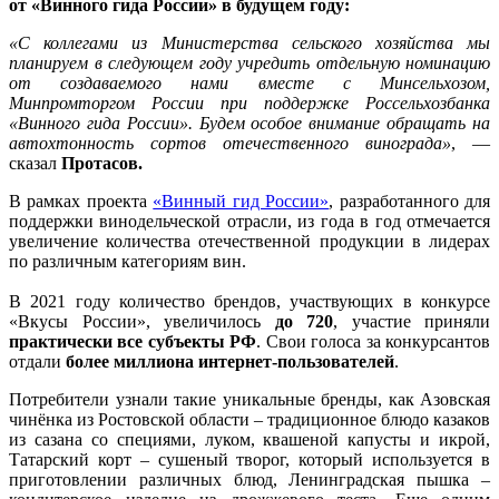
от «Винного гида России» в будущем году:
«С коллегами из Министерства сельского хозяйства мы
планируем в следующем году учредить отдельную номинацию
от создаваемого нами вместе с Минсельхозом,
Минпромторгом России при поддержке Россельхозбанка
«Винного гида России». Будем особое внимание обращать на
автохтонность сортов отечественного винограда»
, —
сказал
Протасов.
В рамках проекта
«Винный гид России»
, разработанного для
поддержки винодельческой отрасли, из года в год отмечается
увеличение количества отечественной продукции в лидерах
по различным категориям вин.
В 2021 году количество брендов, участвующих в конкурсе
«Вкусы России», увеличилось
до 720
, участие приняли
практически все субъекты РФ
. Свои голоса за конкурсантов
отдали
более миллиона интернет-пользователей
.
Потребители узнали такие уникальные бренды, как Азовская
чинёнка из Ростовской области – традиционное блюдо казаков
из сазана со специями, луком, квашеной капусты и икрой,
Татарский корт – сушеный творог, который используется в
приготовлении различных блюд, Ленинградская пышка –