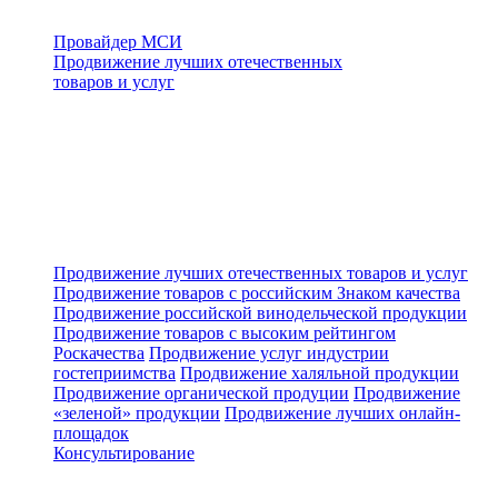
Провайдер МСИ
Продвижение лучших отечественных
товаров и услуг
Продвижение лучших отечественных товаров и услуг
Продвижение товаров с российским Знаком качества
Продвижение российской винодельческой продукции
Продвижение товаров с высоким рейтингом
Роскачества
Продвижение услуг индустрии
гостеприимства
Продвижение халяльной продукции
Продвижение органической продуции
Продвижение
«зеленой» продукции
Продвижение лучших онлайн-
площадок
Консультирование