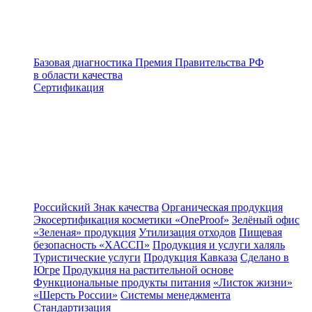
Базовая диагностика
Премия Правительства РФ
в области качества
Сертификация
Российский Знак качества
Органическая продукция
Экосертификация косметики «OneProof»
Зелёный офис
«Зеленая» продукция
Утилизация отходов
Пищевая
безопасность «ХАССП»
Продукция и услуги халяль
Туристические услуги
Продукция Кавказа
Сделано в
Югре
Продукция на растительной основе
Функциональные продукты питания
«Листок жизни»
«Шерсть России»
Системы менеджмента
Стандартизация