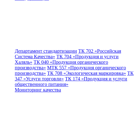
Департамент стандартизации
ТК 702 «Российская
Система Качества»
ТК 704 «Продукция и услуги
Халяль»
ТК 040 «Продукция органического
производства»
МТК 557 «Продукция органического
производства»
ТК 708 «Экологическая маркировка»
ТК
347 «Услуги торговли»
ТК 174 «Продукция и услуги
общественного питания»
Мониторинг качества