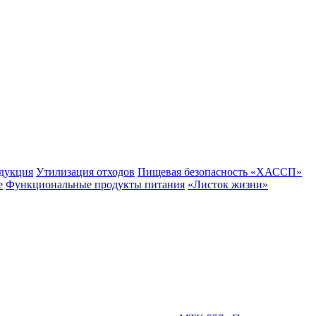
одукция
Утилизация отходов
Пищевая безопасность «ХАССП»
е
Функциональные продукты питания
«Листок жизни»