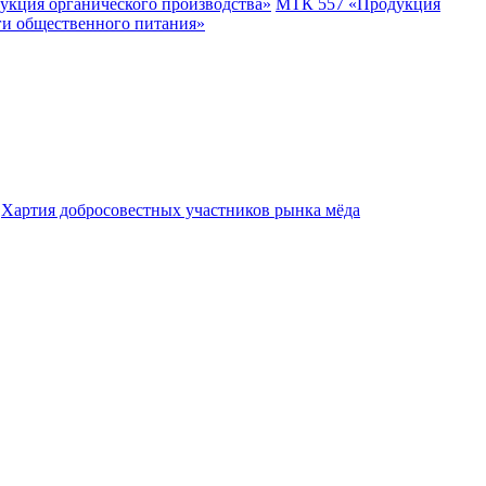
укция органического производства»
МТК 557 «Продукция
ги общественного питания»
Хартия добросовестных участников рынка мёда