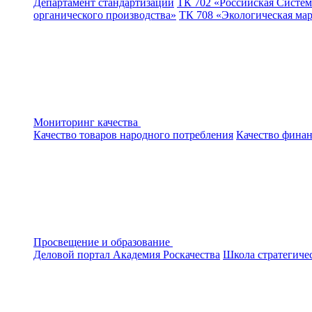
Департамент стандартизации
ТК 702 «Российская Систем
органического производства»
ТК 708 «Экологическая ма
Мониторинг качества
Качество товаров народного потребления
Качество финан
Просвещение и образование
Деловой портал
Академия Роскачества
Школа стратегиче