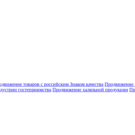
движение товаров с российским Знаком качества
Продвижение 
дустрии гостеприимства
Продвижение халяльной продукции
Пр