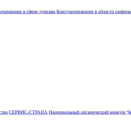
ьтирование в сфере туризма
Консультирование в области цифро
ства
СЕРВИС-СТРАНА
Национальный органический конкурс
Ч