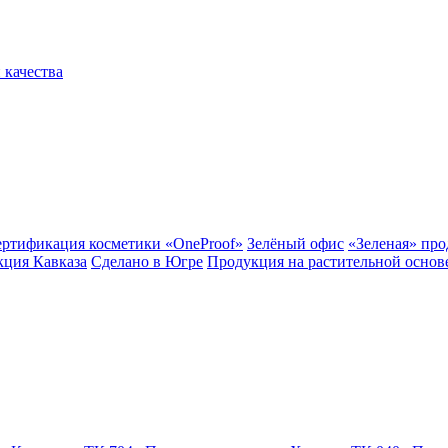
 качества
ертификация косметики «OneProof»
Зелёный офис
«Зеленая» пр
ция Кавказа
Сделано в Югре
Продукция на растительной основ