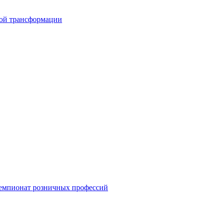
вой трансформации
емпионат розничных профессий