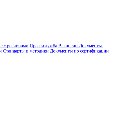
е с регионами
Пресс-служба
Вакансии
Документы
ты
Стандарты и методики
Документы по сертификации