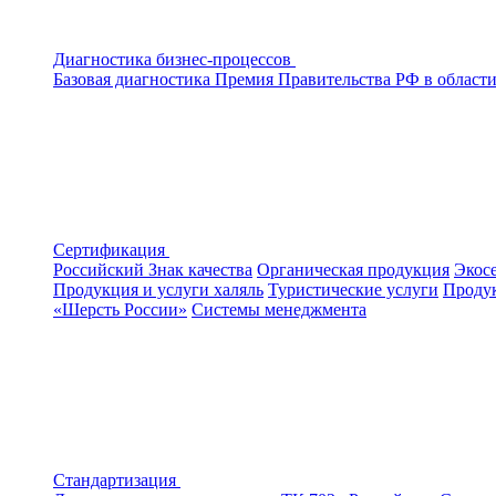
Диагностика бизнес-процессов
Базовая диагностика
Премия Правительства РФ в области
Сертификация
Российский Знак качества
Органическая продукция
Экос
Продукция и услуги халяль
Туристические услуги
Продук
«Шерсть России»
Системы менеджмента
Стандартизация