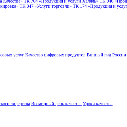
а Качества»
ТК 704 «Продукция и услуги Халяль»
ТК 040 «Прод
ркировка»
ТК 347 «Услуги торговли»
ТК 174 «Продукция и услу
совых услуг
Качество цифровых продуктов
Винный гид России
ского лидерства
Всемирный день качества
Уроки качества