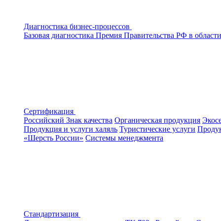
Диагностика бизнес-процессов
Базовая диагностика
Премия Правительства РФ в области
Сертификация
Российский Знак качества
Органическая продукция
Экос
Продукция и услуги халяль
Туристические услуги
Продук
«Шерсть России»
Системы менеджмента
Стандартизация