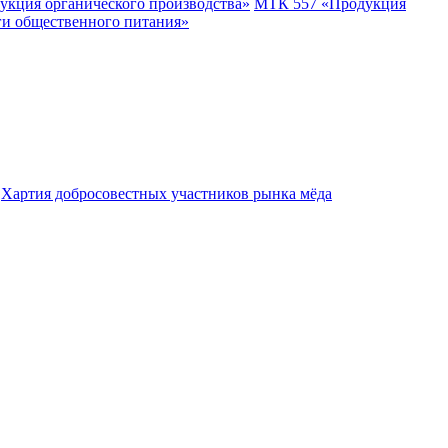
укция органического производства»
МТК 557 «Продукция
ги общественного питания»
Хартия добросовестных участников рынка мёда