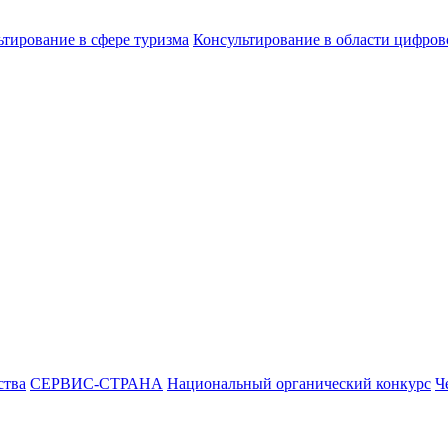
ьтирование в сфере туризма
Консультирование в области цифро
ства
СЕРВИС-СТРАНА
Национальный органический конкурс
Ч