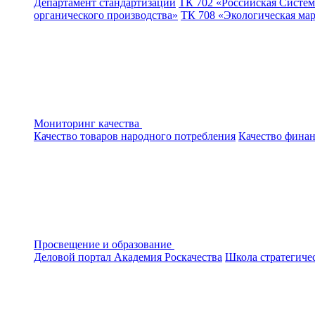
Департамент стандартизации
ТК 702 «Российская Систем
органического производства»
ТК 708 «Экологическая ма
Мониторинг качества
Качество товаров народного потребления
Качество финан
Просвещение и образование
Деловой портал
Академия Роскачества
Школа стратегиче