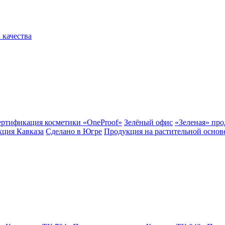
 качества
ертификация косметики «OneProof»
Зелёный офис
«Зеленая» пр
ция Кавказа
Сделано в Югре
Продукция на растительной основ