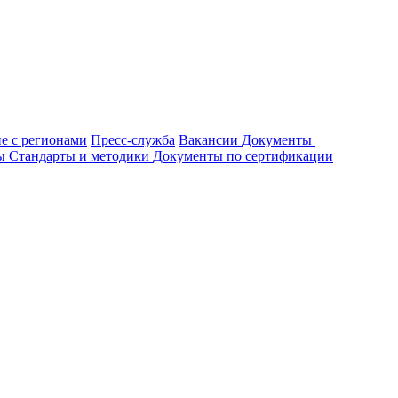
е с регионами
Пресс-служба
Вакансии
Документы
ты
Стандарты и методики
Документы по сертификации