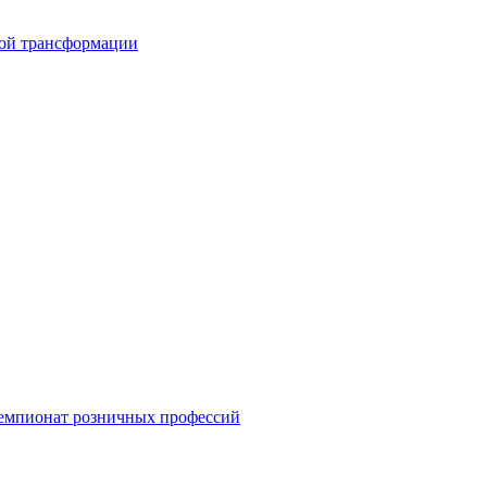
вой трансформации
емпионат розничных профессий