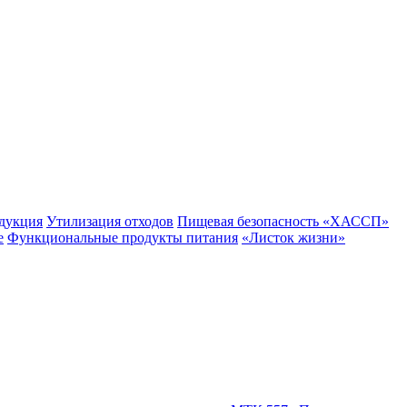
одукция
Утилизация отходов
Пищевая безопасность «ХАССП»
е
Функциональные продукты питания
«Листок жизни»