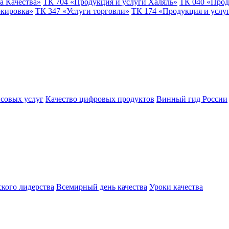
а Качества»
ТК 704 «Продукция и услуги Халяль»
ТК 040 «Прод
ркировка»
ТК 347 «Услуги торговли»
ТК 174 «Продукция и услу
совых услуг
Качество цифровых продуктов
Винный гид России
ского лидерства
Всемирный день качества
Уроки качества