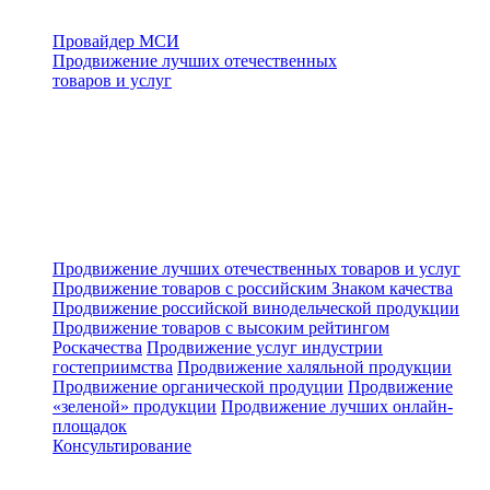
Провайдер МСИ
Продвижение лучших отечественных
товаров и услуг
Продвижение лучших отечественных товаров и услуг
Продвижение товаров с российским Знаком качества
Продвижение российской винодельческой продукции
Продвижение товаров с высоким рейтингом
Роскачества
Продвижение услуг индустрии
гостеприимства
Продвижение халяльной продукции
Продвижение органической продуции
Продвижение
«зеленой» продукции
Продвижение лучших онлайн-
площадок
Консультирование