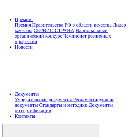
Премии
Премия Правительства РФ в области качества
Лидер
качества
СЕРВИС-СТРАНА
Национальный
органический конкурс
Чемпионат розничных
профессий
Новости
Документы
Учредительные документы
Регламентирующие
документы
Стандарты и методики
Документы
по сертификации
Контакты