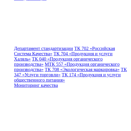
Департамент стандартизации
ТК 702 «Российская
Система Качества»
ТК 704 «Продукция и услуги
Халяль»
ТК 040 «Продукция органического
производства»
МТК 557 «Продукция органического
производства»
ТК 708 «Экологическая маркировка»
ТК
347 «Услуги торговли»
ТК 174 «Продукция и услуги
общественного питания»
Мониторинг качества