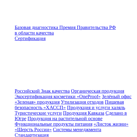
Базовая диагностика
Премия Правительства РФ
в области качества
Сертификация
Российский Знак качества
Органическая продукция
Экосертификация косметики «OneProof»
Зелёный офис
«Зеленая» продукция
Утилизация отходов
Пищевая
безопасность «ХАССП»
Продукция и услуги халяль
Туристические услуги
Продукция Кавказа
Сделано в
Югре
Продукция на растительной основе
Функциональные продукты питания
«Листок жизни»
«Шерсть России»
Системы менеджмента
Стандартизация