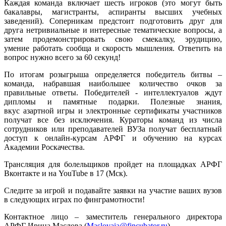
Каждая команда включает шесть игроков (это могут быть
бакалавры, магистранты, аспиранты высших учебных
заведений). Соперникам предстоит подготовить друг для
друга нетривиальные и интересные тематические вопросы, а
затем продемонстрировать свою смекалку, эрудицию,
умение работать сообща и скорость мышления. Ответить на
вопрос нужно всего за 60 секунд!
По итогам розыгрыша определяется победитель битвы –
команда, набравшая наибольшее количество очков за
правильные ответы. Победителей - интеллектуалов ждут
дипломы и памятные подарки. Полезные знания,
вкус азартной игры и электронные сертификаты участников
получат все без исключения. Кураторы команд из числа
сотрудников или преподавателей ВУЗа получат бесплатный
доступ к онлайн-курсам АРФГ и обучению на курсах
Академии Роскачества.
Трансляция для болельщиков пройдет на площадках АРФГ
Вконтакте и на YouTube в 17 (Мск).
Следите за игрой и подавайте заявки на участие ваших вузов
в следующих играх по финграмотности!
Контактное лицо – заместитель генерального директора
АРФГ Ирина Маслова (
Maslovaia@fincubator.ru
)