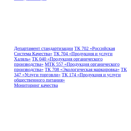
Департамент стандартизации
ТК 702 «Российская
Система Качества»
ТК 704 «Продукция и услуги
Халяль»
ТК 040 «Продукция органического
производства»
МТК 557 «Продукция органического
производства»
ТК 708 «Экологическая маркировка»
ТК
347 «Услуги торговли»
ТК 174 «Продукция и услуги
общественного питания»
Мониторинг качества