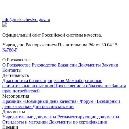
info@roskachestvo.gov.ru
Официальный сайт Российской системы качества.
Учреждено Распоряжением Правительства РФ от 30.04.15
№780-Р
О Роскачестве
О Роскачестве
Руководство
Вакансии
Документы
Закупки
Контакты
Деятельность
Диагностика бизнес-процессов
Межлабораторные
сличительные испытания
Просвещение и образование
Защита
прав потребителей
Мероприятия
Праздник «Всемирный день качества»
Форум «Всемирный
день качества»
Дни российских вин
Документы
Учредительные документы
Регламентирующие документы
Стандарты и методики
Документы по сертификации
Премии