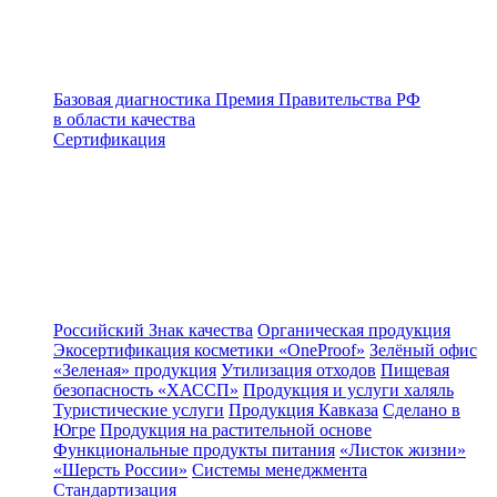
Базовая диагностика
Премия Правительства РФ
в области качества
Сертификация
Российский Знак качества
Органическая продукция
Экосертификация косметики «OneProof»
Зелёный офис
«Зеленая» продукция
Утилизация отходов
Пищевая
безопасность «ХАССП»
Продукция и услуги халяль
Туристические услуги
Продукция Кавказа
Сделано в
Югре
Продукция на растительной основе
Функциональные продукты питания
«Листок жизни»
«Шерсть России»
Системы менеджмента
Стандартизация