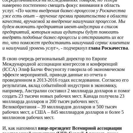
намерено постепенно смещать фокус внимания в область
услуг. «
По части внедрения бизнес-процессов у Роскачества
уже есть опыт – вручение премии правительства в области
качества, вручаемой за внедрение наилучших процессов. Мы
будем включать предприятия ивент-индустрии в список
предприятий, которым наши аудиторы будут помогать
внедрять подобные бизнес-процессы и отстраивать их все
то, что поможет предоставить наилучший сервис клиентам
и наилучший уровень услу
г», - подчеркнул
глава Роскачества
.
В свою очередь региональный директор по Европе
Международной ассоциации конгрессов и конференций
(ICCA) Элиф Балчи Фисуноглу говорила об экономическом
эффекте мероприятий, приводя данные из отчета о
проведеннном в 2013-2016 годах исследовании. Согласно его
результатам, вклад событийной индустрии в экономику,
например, Австралии составил 2 миллиарда долларов и помог
создать 23 тысячи новых рабочих мест. Канада получила 23
миллиарда долларов и 200 тысяч рабочих мест,
Великобритания – 39 миллиардов долларов и 500 тысяч
рабочих мест, а США – 845 миллиардов долларов и более 5
миллионов рабочих мест.
И, как напомнил
вице-президент Всемирной ассоциации