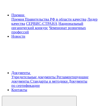
Премии
Премия Правительства РФ в области качества
Лидер
качества
СЕРВИС-СТРАНА
Национальный
органический конкурс
Чемпионат розничных
профессий
Новости
Документы
Учредительные документы
Регламентирующие
документы
Стандарты и методики
Документы
по сертификации
Контакты