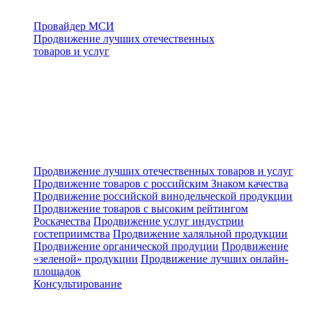
Провайдер МСИ
Продвижение лучших отечественных
товаров и услуг
Продвижение лучших отечественных товаров и услуг
Продвижение товаров с российским Знаком качества
Продвижение российской винодельческой продукции
Продвижение товаров с высоким рейтингом
Роскачества
Продвижение услуг индустрии
гостеприимства
Продвижение халяльной продукции
Продвижение органической продуции
Продвижение
«зеленой» продукции
Продвижение лучших онлайн-
площадок
Консультирование